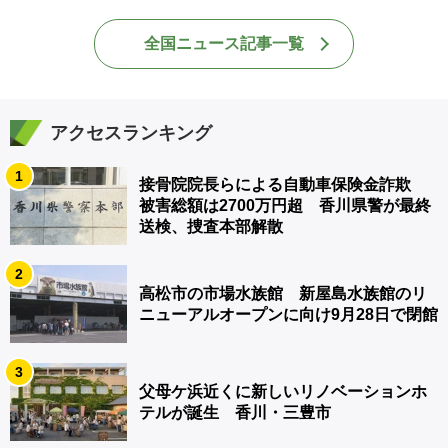
全国ニュース記事一覧
アクセスランキング
1
接骨院院長らによる自動車保険金詐欺
被害総額は2700万円超 香川県警が最終
送検、捜査本部解散
2
高松市の市場水族館 新屋島水族館のリ
ニューアルオープンに向け9月28日で閉館
3
父母ケ浜近くに新しいリノベーションホ
テルが誕生 香川・三豊市