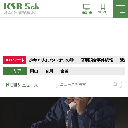
番組表
アプリ
株式会社 瀬戸内海放送
HOTワード
少年19人にわいせつの罪
官製談合事件続報
緊急
エリア
岡山
香川
全国
ニュース