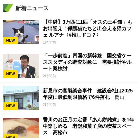
新着ニュース
【中継】3万匹に1匹「オスの三毛猫」も
お出迎え！保護猫たちと出会える猫カフ
ェ ルアナ〈#推しドコ？〉
NEW
1時間前
「一歩前進」四国の新幹線 国交省ケー
ススタディの調査対象に 需要推計やル
ート案検討
NEW
2時間前
新見市の官製談合事件 建設会社は2025
年度に最低制限価格で6件落札 岡山
2時間前
NEW
香川のお正月の定番「あん餅雑煮」を1年
中楽しめる 老舗和菓子店の喫茶スペー
ス 高松市
NEW