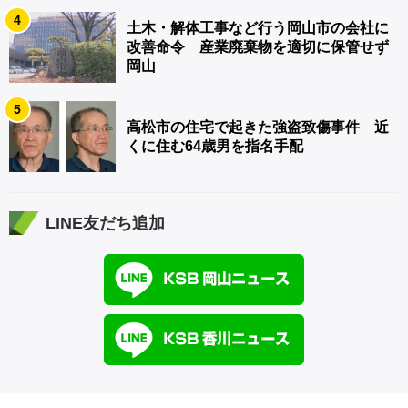
4
土木・解体工事など行う岡山市の会社に
改善命令 産業廃棄物を適切に保管せず
岡山
5
高松市の住宅で起きた強盗致傷事件 近
くに住む64歳男を指名手配
LINE友だち追加