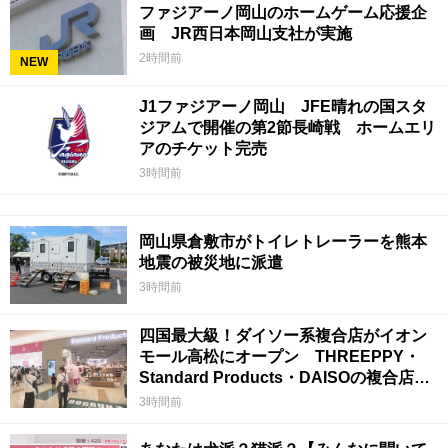
ファジアーノ岡山のホームゲーム応援企
画 JR西日本岡山支社が実施
2時間前
NEW
J1ファジアーノ岡山 JFE晴れの国スタ
ジアムで開催の第2節長崎戦 ホームエリ
アのチケット完売
3時間前
岡山県倉敷市がトイレトレーラーを熊本
地震の被災地に派遣
3時間前
四国最大級！ダイソー系複合店がイオン
モール高松にオープン THREEPPY・
Standard Products・DAISOの複合店は
香川県初
3時間前