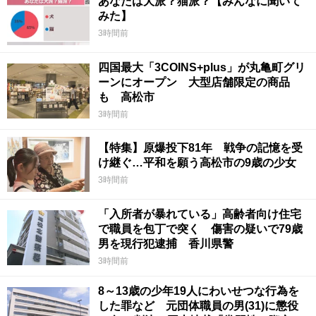
あなたは犬派？猫派？【みんなに聞いて
みた】
3時間前
四国最大「3COINS+plus」が丸亀町グリ
ーンにオープン 大型店舗限定の商品
も 高松市
3時間前
【特集】原爆投下81年 戦争の記憶を受
け継ぐ…平和を願う高松市の9歳の少女
3時間前
「入所者が暴れている」高齢者向け住宅
で職員を包丁で突く 傷害の疑いで79歳
男を現行犯逮捕 香川県警
3時間前
8～13歳の少年19人にわいせつな行為を
した罪など 元団体職員の男(31)に懲役