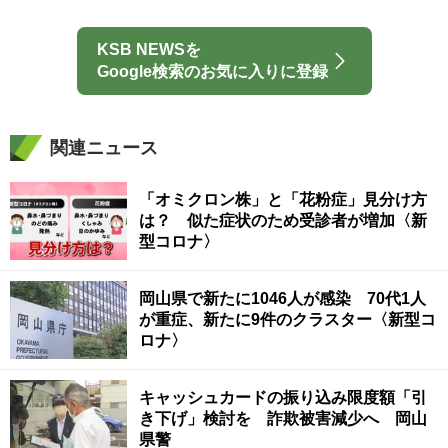
KSB NEWSを
Google検索のお気に入りに登録
関連ニュース
「オミクロン株」と「花粉症」見分け方
は？ 似た症状のため受診者が増加〈新
型コロナ〉
岡山県で新たに1046人が感染 70代1人
が重症、新たに9件のクラスター〈新型コ
ロナ〉
キャッシュカードの振り込み限度額「引
き下げ」検討を 詐欺被害減少へ 岡山
県警