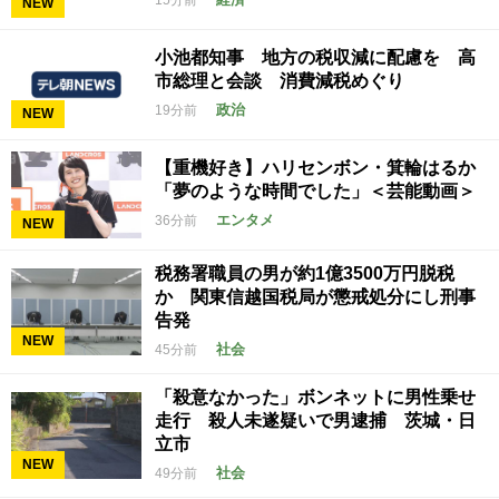
15分前
NEW
小池都知事 地方の税収減に配慮を 高
市総理と会談 消費減税めぐり
政治
19分前
NEW
【重機好き】ハリセンボン・箕輪はるか
「夢のような時間でした」＜芸能動画＞
エンタメ
36分前
NEW
税務署職員の男が約1億3500万円脱税
か 関東信越国税局が懲戒処分にし刑事
告発
NEW
社会
45分前
「殺意なかった」ボンネットに男性乗せ
走行 殺人未遂疑いで男逮捕 茨城・日
立市
NEW
社会
49分前