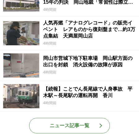
15年の判決 岡山地裁「常習性は際立っ
ていて被害結果も非常に重い」
4時間前
人気再燃「アナログレコード」の販売イ
ベント レアものから復刻盤まで…約3万
点集結 天満屋岡山店
4時間前
岡山市営城下地下駐車場 岡山駅方面の
出口を封鎖 消火設備の故障が原因
4時間前
【続報】ことでん長尾線で人身事故 平
木駅～長尾駅の運転再開 香川
4時間前
ニュース記事一覧