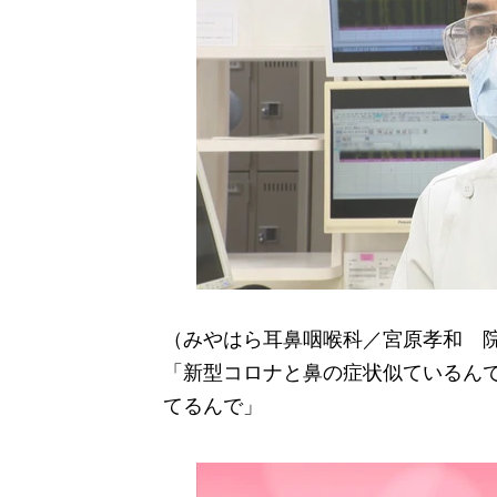
（みやはら耳鼻咽喉科／宮原孝和 
「新型コロナと鼻の症状似ているん
てるんで」