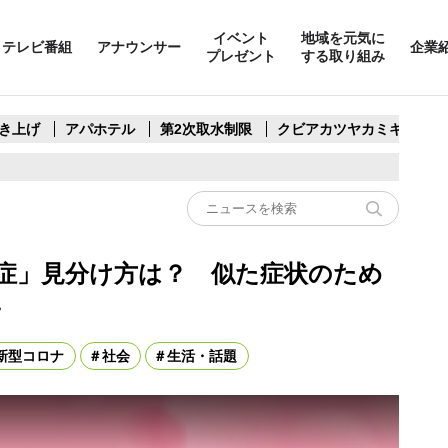
イベント
地域を元気に
テレビ番組
アナウンサー
企業
プレゼント
する取り組み
き上げ
アパホテル
第2次取水制限
クビアカツヤカミキリ
症」見分け方は？ 似た症状のため
〉
新型コロナ
社会
生活・話題