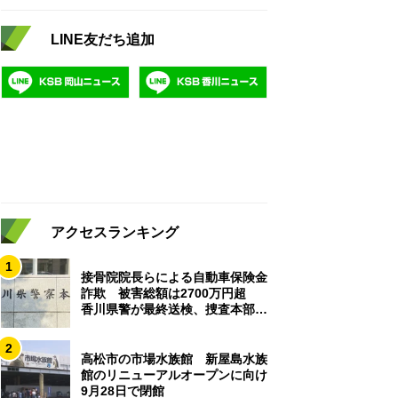
LINE友だち追加
アクセスランキング
1
接骨院院長らによる自動車保険金
詐欺 被害総額は2700万円超
香川県警が最終送検、捜査本部解
散
2
高松市の市場水族館 新屋島水族
館のリニューアルオープンに向け
9月28日で閉館