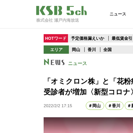
ニュース
株式会社 瀬戸内海放送
HOTワード
予定価格漏えいか
最低賃金引
エリア
岡山
香川
全国
ニュース
「オミクロン株」と「花粉
受診者が増加〈新型コロナ
2022/2/2 17:15
岡山
香川