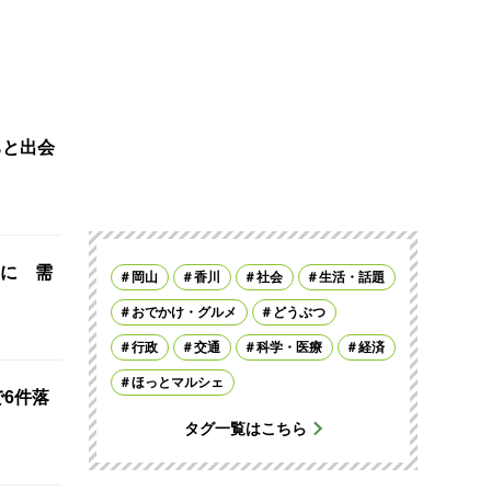
ちと出会
に 需
岡山
香川
社会
生活・話題
おでかけ・グルメ
どうぶつ
行政
交通
科学・医療
経済
ほっとマルシェ
で6件落
タグ一覧はこちら