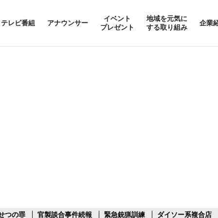
イベント
地域を元気に
テレビ番組
アナウンサー
企業
プレゼント
する取り組み
せつの罪
官製談合事件続報
緊急銃猟訓練
ダイソー系複合店