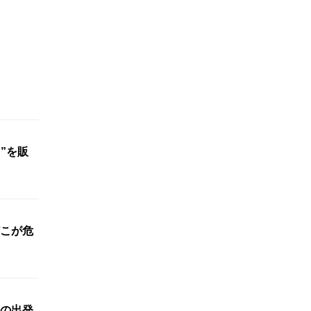
”を販
こが危
の出発