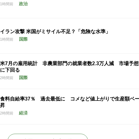
政治
1時間前
イラン攻撃 米国がミサイル不足？「危険な水準」
国際
1時間前
米7月の雇用統計 非農業部門の就業者数2.3万人減 市場予
に下回る
国際
2時間前
食料自給率37％ 過去最低に コメなど値上がりで生産額ベ
昇
経済
2時間前