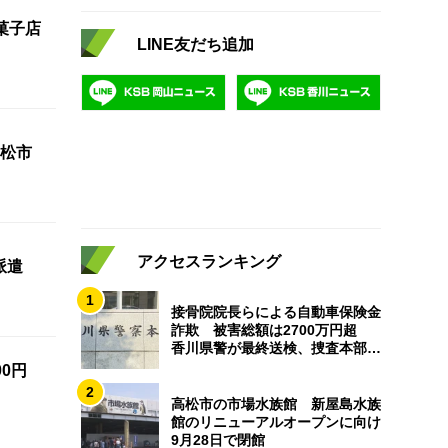
菓子店
LINE友だち追加
松市
アクセスランキング
派遣
1
接骨院院長らによる自動車保険金
詐欺 被害総額は2700万円超
香川県警が最終送検、捜査本部解
散
0円
2
高松市の市場水族館 新屋島水族
館のリニューアルオープンに向け
9月28日で閉館