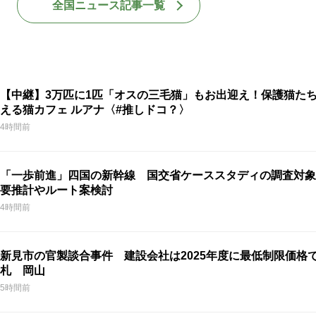
全国ニュース記事一覧
【中継】3万匹に1匹「オスの三毛猫」もお出迎え！保護猫た
える猫カフェ ルアナ〈#推しドコ？〉
4時間前
「一歩前進」四国の新幹線 国交省ケーススタディの調査対象
要推計やルート案検討
4時間前
新見市の官製談合事件 建設会社は2025年度に最低制限価格
札 岡山
5時間前