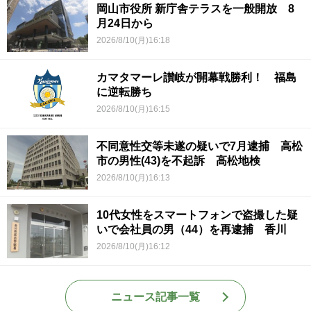
岡山市役所 新庁舎テラスを一般開放 8
月24日から
2026/8/10(月)16:18
カマタマーレ讃岐が開幕戦勝利！ 福島
に逆転勝ち
2026/8/10(月)16:15
不同意性交等未遂の疑いで7月逮捕 高松
市の男性(43)を不起訴 高松地検
2026/8/10(月)16:13
10代女性をスマートフォンで盗撮した疑
いで会社員の男（44）を再逮捕 香川
2026/8/10(月)16:12
ニュース記事一覧