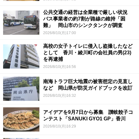
公共交通の経営は全業種で厳しい状況
バス事業者の約7割が路線の維持「困
難」 岡山市のシンクタンクが調査
2026/8/10(月)17:00
高校の女子トイレに侵入し盗撮したなど
として 香川・綾川町の会社員の男(23)
を再逮捕
2026/8/10(月)16:56
南海トラフ巨大地震の被害想定の見直し
など 岡山県が防災ガイドブックを改訂
2026/8/10(月)16:32
アイデアを9月7日から募集 讃岐餃子コ
ンテスト「SANUKI GYO1 GP」香川
2026/8/10(月)16:29