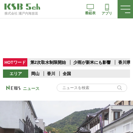
番組表
アプリ
株式会社 瀬戸内海放送
HOTワード
第2次取水制限開始
少雨が新米にも影響
香川県
エリア
岡山
香川
全国
ニュース