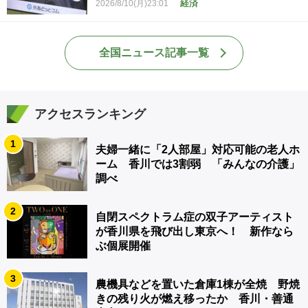
経済
2026/8/10(月)23:01
全国ニュース記事一覧
アクセスランキング
1
夫婦一緒に「2人部屋」対応可能の老人ホ
ーム 香川では3割弱 「みんなの介護」
調べ
2
自閉スペクトラム症の双子アーティスト
が香川県を飛び出し東京へ！ 新作なら
ぶ個展開催
3
農機具などを置いた倉庫1棟が全焼 野焼
きの残り火が燃え移ったか 香川・善通