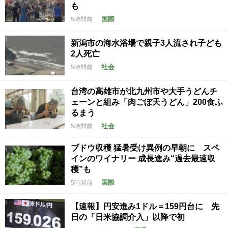
も
国際
5時間前
新潟市の海水浴場で親子3人流され子ども
2人死亡
社会
5時間前
台湾の高雄市が北九州市や大手うどんチ
ェーンと組み「肉ごぼ天うどん」200食ふ
るまう
社会
5時間前
ブドウ収穫 猛暑受け異例の早朝に スペ
インのワイナリー 成長進み“過去最速収
穫”も
国際
5時間前
【速報】円安進み1ドル＝159円台に 先
日の「日米協調介入」以降で初