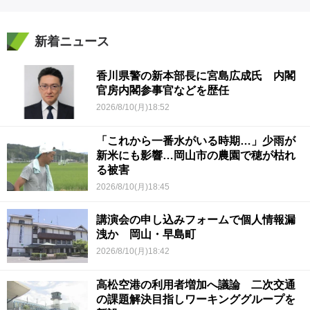
新着ニュース
香川県警の新本部長に宮島広成氏 内閣
官房内閣参事官などを歴任
2026/8/10(月)18:52
「これから一番水がいる時期…」少雨が
新米にも影響…岡山市の農園で穂が枯れ
る被害
2026/8/10(月)18:45
講演会の申し込みフォームで個人情報漏
洩か 岡山・早島町
2026/8/10(月)18:42
高松空港の利用者増加へ議論 二次交通
の課題解決目指しワーキンググループを