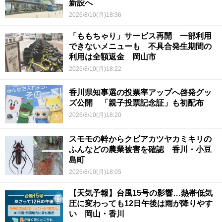
新設へ
2026/8/10(月)18:36
「ももちゃり」サービス再開 一部利用
できないメニューも 不具合発生期間の
利用は全額返金 岡山市
2026/8/10(月)18:22
香川県知事選の投票率アップへ啓発グッ
ズ公開 「親子投票記念証」も初配布
2026/8/10(月)18:20
スモモの幹からクビアカツヤカミキリの
ふんなどの農業被害を確認 香川・小豆
島町
2026/8/10(月)18:05
【天気予報】台風15号の影響…熱帯低気
圧に変わっても12日午後は雨が降りやす
い 岡山・香川