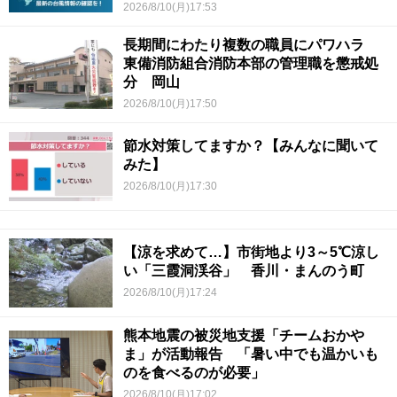
2026/8/10(月)17:53
長期間にわたり複数の職員にパワハラ
東備消防組合消防本部の管理職を懲戒処
分 岡山
2026/8/10(月)17:50
節水対策してますか？【みんなに聞いて
みた】
2026/8/10(月)17:30
【涼を求めて…】市街地より3～5℃涼し
い「三霞洞渓谷」 香川・まんのう町
2026/8/10(月)17:24
熊本地震の被災地支援「チームおかや
ま」が活動報告 「暑い中でも温かいも
のを食べるのが必要」
2026/8/10(月)17:02