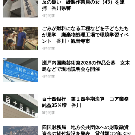
反の疑い 縫製作業員の女（43）を逮
捕 香川県警
4時間前
ごみが燃料になる工程などを子どもたち
が見学 廃棄物処理工場で環境学習イベ
ント 香川・観音寺市
4時間前
瀬戸内国際芸術祭2028の作品公募 女木
島などで現地説明会を開催
4時間前
百十四銀行 第１四半期決算 コア業務
純益35％増 香川
5時間前
四国財務局 地方公共団体への財政融資
資金の貸付状況を発表 貸付額は2年ぶり