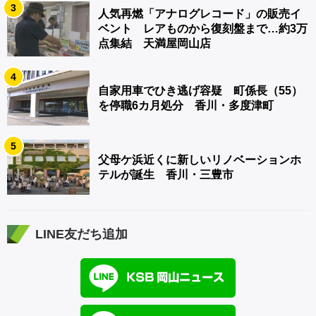
3
人気再燃「アナログレコード」の販売イ
ベント レアものから復刻盤まで…約3万
点集結 天満屋岡山店
4
自家用車でひき逃げ容疑 町係長（55）
を停職6カ月処分 香川・多度津町
5
父母ケ浜近くに新しいリノベーションホ
テルが誕生 香川・三豊市
LINE友だち追加