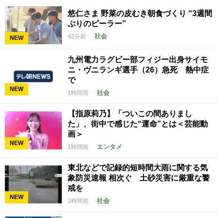
悠仁さま 野菜の皮むき朝食づくり “3週間
ぶりのピーラー”
社会
42分前
NEW
九州電力ラグビー部フィジー出身サイモ
ニ・ヴニランギ選手（26）急死 熱中症
で
NEW
社会
1時間前
【指原莉乃】「ついこの間ありまし
た」、街中で感じた“運命”とは＜芸能動
画＞
NEW
エンタメ
1時間前
東北などで記録的短時間大雨に関する気
象防災速報 相次ぐ 土砂災害に厳重な警
戒を
NEW
社会
1時間前