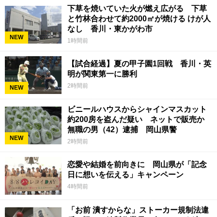
下草を焼いていた火が燃え広がる 下草
と竹林合わせて約2000㎡が焼ける けが人
なし 香川・東かがわ市
NEW
1時間前
【試合経過】夏の甲子園1回戦 香川・英
明が関東第一に勝利
2時間前
NEW
ビニールハウスからシャインマスカット
約200房を盗んだ疑い ネットで販売か
無職の男（42）逮捕 岡山県警
NEW
2時間前
恋愛や結婚を前向きに 岡山県が「記念
日に想いを伝える」キャンペーン
4時間前
「お前 潰すからな」ストーカー規制法違