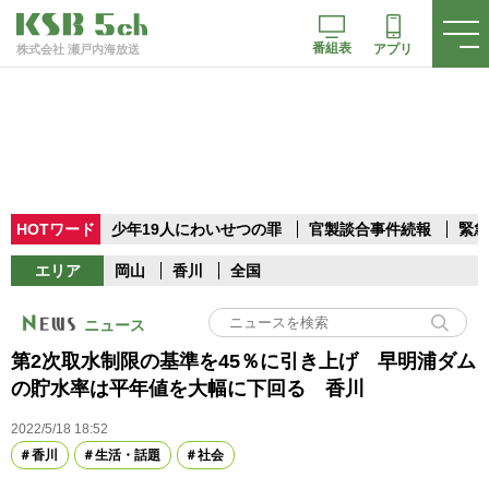
番組表
アプリ
株式会社 瀬戸内海放送
HOTワード
少年19人にわいせつの罪
官製談合事件続報
緊急
エリア
岡山
香川
全国
ニュース
第2次取水制限の基準を45％に引き上げ 早明浦ダム
の貯水率は平年値を大幅に下回る 香川
2022/5/18 18:52
香川
生活・話題
社会