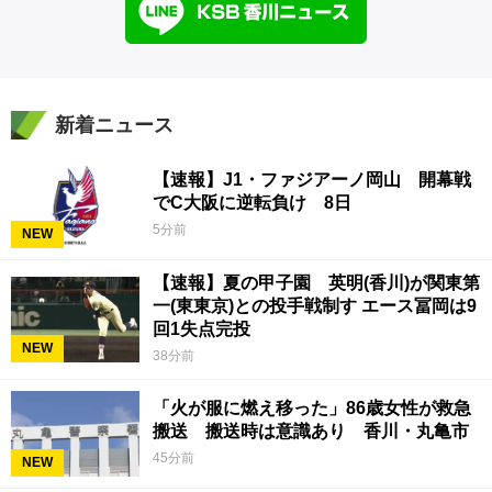
新着ニュース
【速報】J1・ファジアーノ岡山 開幕戦
でC大阪に逆転負け 8日
5分前
NEW
【速報】夏の甲子園 英明(香川)が関東第
一(東東京)との投手戦制す エース冨岡は9
回1失点完投
NEW
38分前
「火が服に燃え移った」86歳女性が救急
搬送 搬送時は意識あり 香川・丸亀市
45分前
NEW