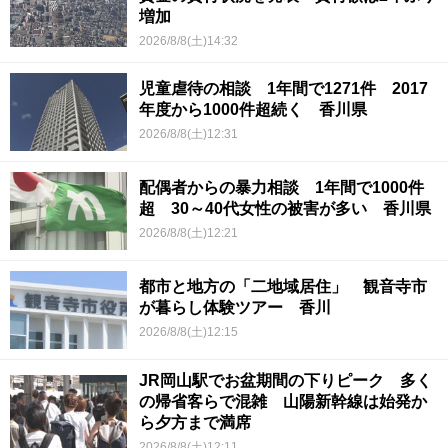
増加
2026/8/8(土)14:32
児童虐待の相談 1年間で1271件 2017
年度から1000件超続く 香川県
2026/8/8(土)12:31
配偶者からの暴力相談 1年間で1000件
超 30～40代女性の被害が多い 香川県
2026/8/8(土)12:21
都市と地方の「二地域居住」 観音寺市
が暮らし体験ツアー 香川
2026/8/8(土)12:15
JR岡山駅でお盆期間の下りピーク 多く
の帰省客らで混雑 山陽新幹線は始発か
ら夕方まで満席
2026/8/8(土)12:11