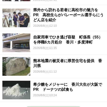
県外から訪れる若者に高松市の魅力を
PR 高校生らがバレーボール選手らにう
どん店を紹介
2026/8/8(土)12:10
自家用車でひき逃げ容疑 町係長（55）
を停職6カ月処分 香川・多度津町
2026/8/8(土)11:35
熊本地震の被災者に県営住宅を提供 香
川県
2026/8/8(土)11:12
希少糖をメジャーに 香川大生が大阪で
PR ドーナツの試食も
2026/8/8(土)10:24