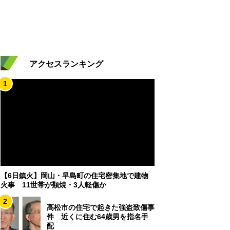
アクセスランキング
1
【6日鎮火】岡山・早島町の住宅密集地で建物
火事 11世帯が類焼・3人軽傷か
2
高松市の住宅で起きた強盗致傷事
件 近くに住む64歳男を指名手
配