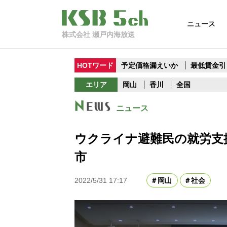
ニュース
株式会社 瀬戸内海放送
HOTワード
予定価格漏えいか
最低賃金引
エリア
岡山
香川
全国
ニュース
ウクライナ避難民の就労支
市
2022/5/31 17:17
岡山
社会