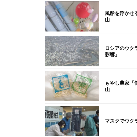
風船を浮かせ
山
ロシアのウク
影響」
もやし農家「
山
マスクでウク