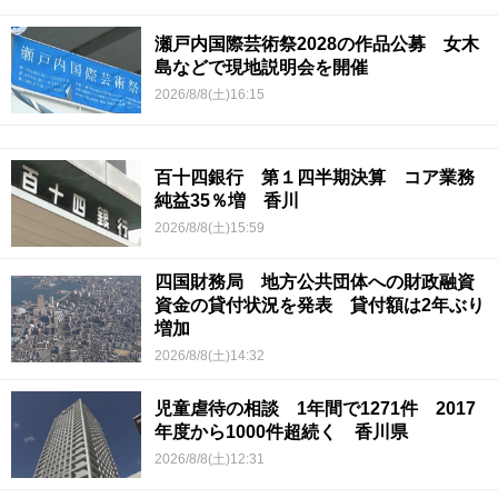
瀬戸内国際芸術祭2028の作品公募 女木
島などで現地説明会を開催
2026/8/8(土)16:15
百十四銀行 第１四半期決算 コア業務
純益35％増 香川
2026/8/8(土)15:59
四国財務局 地方公共団体への財政融資
資金の貸付状況を発表 貸付額は2年ぶり
増加
2026/8/8(土)14:32
児童虐待の相談 1年間で1271件 2017
年度から1000件超続く 香川県
2026/8/8(土)12:31