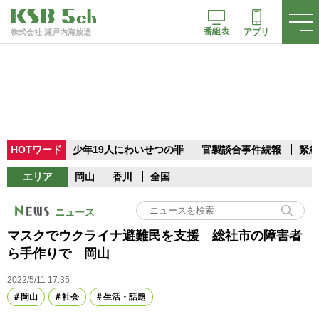
番組表
アプリ
株式会社 瀬戸内海放送
HOTワード
少年19人にわいせつの罪
官製談合事件続報
緊急
エリア
岡山
香川
全国
ニュース
マスクでウクライナ避難民を支援 総社市の障害者
ら手作りで 岡山
2022/5/11 17:35
岡山
社会
生活・話題