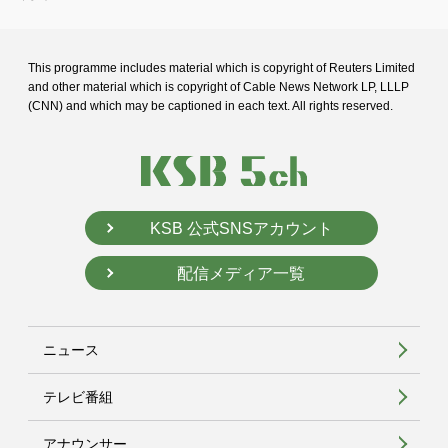
This programme includes material which is copyright of Reuters Limited
and
other material which is copyright of Cable News Network LP, LLLP
(CNN) and
which may be captioned in each text. All rights reserved.
KSB 公式SNSアカウント
配信メディア一覧
ニュース
テレビ番組
アナウンサー