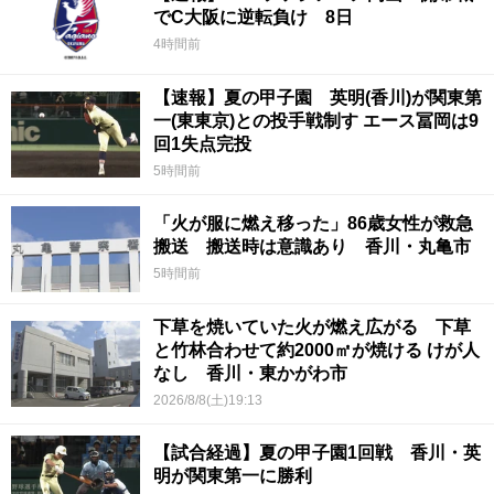
でC大阪に逆転負け 8日
4時間前
【速報】夏の甲子園 英明(香川)が関東第
一(東東京)との投手戦制す エース冨岡は9
回1失点完投
5時間前
「火が服に燃え移った」86歳女性が救急
搬送 搬送時は意識あり 香川・丸亀市
5時間前
下草を焼いていた火が燃え広がる 下草
と竹林合わせて約2000㎡が焼ける けが人
なし 香川・東かがわ市
2026/8/8(土)19:13
【試合経過】夏の甲子園1回戦 香川・英
明が関東第一に勝利