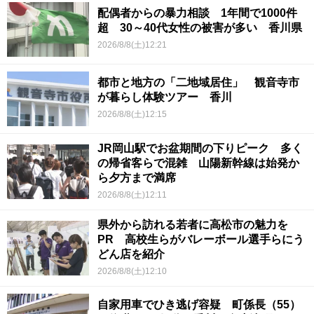
配偶者からの暴力相談 1年間で1000件
超 30～40代女性の被害が多い 香川県
2026/8/8(土)12:21
都市と地方の「二地域居住」 観音寺市
が暮らし体験ツアー 香川
2026/8/8(土)12:15
JR岡山駅でお盆期間の下りピーク 多く
の帰省客らで混雑 山陽新幹線は始発か
ら夕方まで満席
2026/8/8(土)12:11
県外から訪れる若者に高松市の魅力を
PR 高校生らがバレーボール選手らにう
どん店を紹介
2026/8/8(土)12:10
自家用車でひき逃げ容疑 町係長（55）