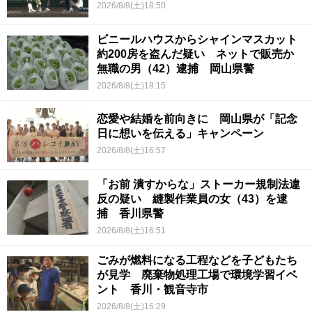
2026/8/8(土)18:50
ビニールハウスからシャインマスカット
約200房を盗んだ疑い ネットで販売か
無職の男（42）逮捕 岡山県警
2026/8/8(土)18:15
恋愛や結婚を前向きに 岡山県が「記念
日に想いを伝える」キャンペーン
2026/8/8(土)16:57
「お前 潰すからな」ストーカー規制法違
反の疑い 縫製作業員の女（43）を逮
捕 香川県警
2026/8/8(土)16:51
ごみが燃料になる工程などを子どもたち
が見学 廃棄物処理工場で環境学習イベ
ント 香川・観音寺市
2026/8/8(土)16:29