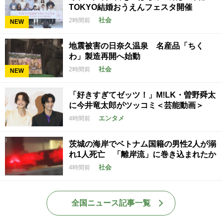
TOKYO結婚おうえんフェスタ開催
社会
2時間前
NEW
地震被害の日奈久温泉 名産品「ちく
わ」製造再開へ始動
社会
2時間前
NEW
「好きすぎてゼッツ！」M!LK・曽野舜太
に今井竜太郎がツッコミ＜芸能動画＞
エンタメ
4時間前
茨城の海岸でベトナム国籍の男性2人が溺
れ1人死亡 「離岸流」に巻き込まれたか
社会
4時間前
全国ニュース記事一覧