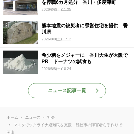
を停職6カ月処分 香川・多度津町
2026/8/8(土)11:35
熊本地震の被災者に県営住宅を提供 香
川県
2026/8/8(土)11:12
希少糖をメジャーに 香川大生が大阪で
PR ドーナツの試食も
2026/8/8(土)10:24
ニュース記事一覧
ホーム
ニュース
社会
マスクでウクライナ避難民を支援 総社市の障害者ら手作りで
岡山