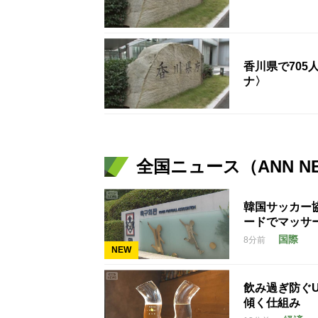
香川県で705
ナ〉
全国ニュース（ANN N
韓国サッカー
ードでマッサ
国際
8分前
NEW
飲み過ぎ防ぐ
傾く仕組み