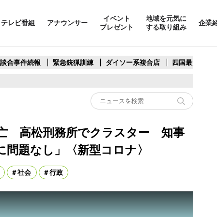
イベント
地域を元気に
テレビ番組
アナウンサー
企業
プレゼント
する取り組み
製談合事件続報
緊急銃猟訓練
ダイソー系複合店
四国最大スリ
死亡 高松刑務所でクラスター 知事
に問題なし」〈新型コロナ〉
社会
行政