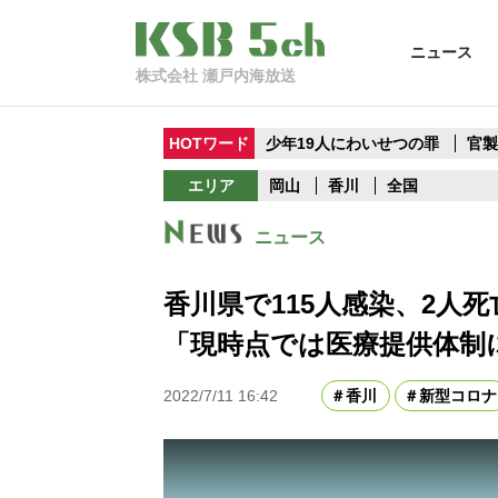
ニュース
株式会社 瀬戸内海放送
HOTワード
少年19人にわいせつの罪
官
エリア
岡山
香川
全国
ニュース
香川県で115人感染、2人
「現時点では医療提供体制
2022/7/11 16:42
香川
新型コロナ