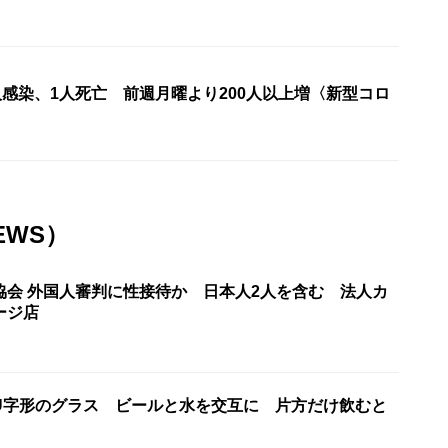
人感染、1人死亡 前週月曜より200人以上増〈新型コロ
EWS）
協会 外国人審判に性接待か 日本人2人を含む 法人カ
ージ店
U字形のグラス ビールと水を交互に 片方だけ飲むと