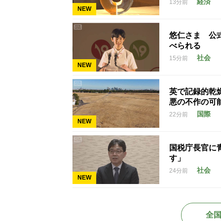
経済
13分前
NEW
悠仁さま 公
べられる
社会
15分前
NEW
英で記録的乾
悪の不作の可
国際
22分前
NEW
国税庁長官に
す」
社会
24分前
NEW
全