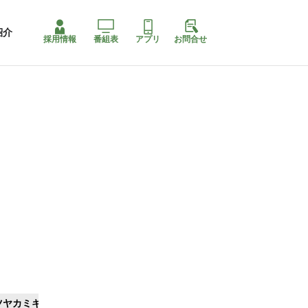
紹介
採用情報
番組表
アプリ
お問合せ
ツヤカミキリ
ももちゃり停止