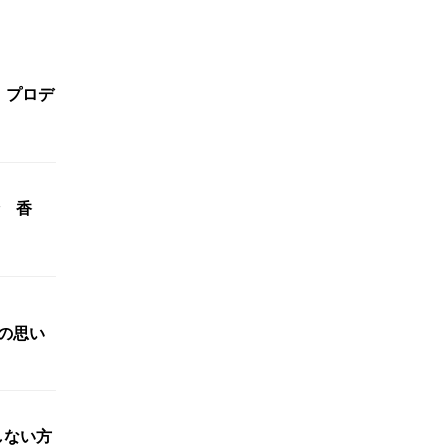
 プロデ
 香
」主催者の思い
しない方