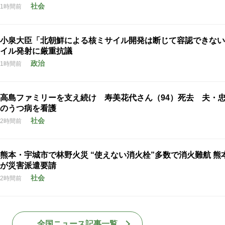
社会
1時間前
小泉大臣「北朝鮮による核ミサイル開発は断じて容認できない
イル発射に厳重抗議
政治
1時間前
高島ファミリーを支え続け 寿美花代さん（94）死去 夫・
のうつ病を看護
社会
2時間前
熊本・宇城市で林野火災 “使えない消火栓”多数で消火難航 熊
が災害派遣要請
社会
2時間前
全国ニュース記事一覧