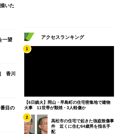
描いた
アクセスランキング
を一望
1
超 香川
【6日鎮火】岡山・早島町の住宅密集地で建物
2番目の
火事 11世帯が類焼・3人軽傷か
2
高松市の住宅で起きた強盗致傷事
件 近くに住む64歳男を指名手
配