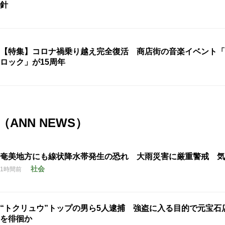
針
【特集】コロナ禍乗り越え完全復活 商店街の音楽イベント「
ロック」が15周年
ANN NEWS）
奄美地方にも線状降水帯発生の恐れ 大雨災害に厳重警戒 気
社会
1時間前
“トクリュウ”トップの男ら5人逮捕 強盗に入る目的で元宝石
を徘徊か