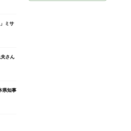
」ミサ
忠夫さん
本県知事