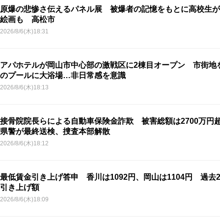
原爆の悲惨さ伝えるパネル展 被爆者の記憶をもとに高校生が
絵画も 高松市
2026/8/6(木)18:31
アパホテルが岡山市中心部の激戦区に2棟目オープン 市街地
のプールに大浴場…非日常感を意識
2026/8/6(木)18:13
接骨院院長らによる自動車保険金詐欺 被害総額は2700万円
県警が最終送検、捜査本部解散
2026/8/6(木)18:12
最低賃金引き上げ答申 香川は1092円、岡山は1104円 過去
引き上げ額
2026/8/6(木)18:09