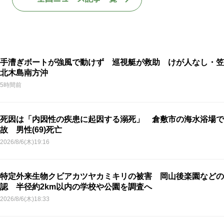
手漕ぎボートが強風で動けず 巡視艇が救助 けが人なし・笠
北木島南方沖
5時間前
死因は「内因性の疾患に起因する溺死」 倉敷市の海水浴場で
故 男性(69)死亡
2026/8/6(木)19:16
特定外来生物クビアカツヤカミキリの被害 岡山後楽園などの
認 半径約2km以内の学校や公園を調査へ
2026/8/6(木)18:33