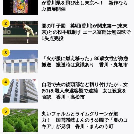
が香川県を飛び出し東京へ！ 新作なら
ぶ個展開催
2
夏の甲子園 英明(香川)が関東第一(東東
京)との投手戦制す エース冨岡は無四球で
1失点完投
3
「火が服に燃え移った」86歳女性が救急
搬送 搬送時は意識あり 香川・丸亀市
4
自宅で夫の後頭部など切り付けたか…女
(51)を殺人未遂容疑で逮捕 女は殺意を
否認 香川・高松市
5
丸いフォルムとライムグリーンが魅
力！ 国営讃岐まんのう公園で「夏のコ
キア」が見頃 香川・まんのう町