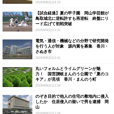
2026/8/9(日)14:10
【試合経過】夏の甲子園 岡山学芸館が
鳥取城北に逆転許すも再逆転 終盤にリ
ード広げて初戦突破
2026/8/9(日)13:31
電気・通信・機械などの分野で研究開発
を行う人が対象 源内賞を募集 香川・
さぬき市
2026/8/9(日)12:41
丸いフォルムとライムグリーンが魅
力！ 国営讃岐まんのう公園で「夏のコ
キア」が見頃 香川・まんのう町
2026/8/9(日)12:36
のぞき目的で他人の住宅の敷地内に侵入
したか 住居侵入の疑いで男を逮捕 岡
山
2026/8/9(日)11:54