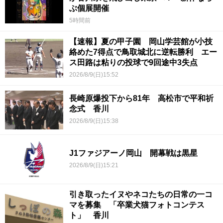
ぶ個展開催
5時間前
【速報】夏の甲子園 岡山学芸館が小技
絡めた7得点で鳥取城北に逆転勝利 エー
ス田路は粘りの投球で9回途中3失点
2026/8/9(日)15:52
長崎原爆投下から81年 高松市で平和祈
念式 香川
2026/8/9(日)15:38
J1ファジアーノ岡山 開幕戦は黒星
2026/8/9(日)15:21
引き取ったイヌやネコたちの日常の一コ
マを募集 「卒業犬猫フォトコンテス
ト」 香川