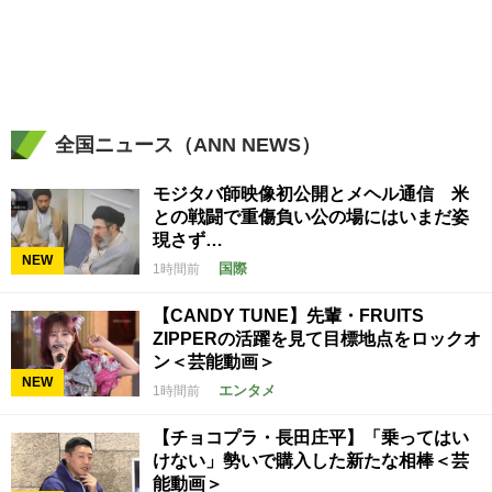
全国ニュース（ANN NEWS）
モジタバ師映像初公開とメヘル通信 米
との戦闘で重傷負い公の場にはいまだ姿
現さず…
NEW
国際
1時間前
【CANDY TUNE】先輩・FRUITS
ZIPPERの活躍を見て目標地点をロックオ
ン＜芸能動画＞
NEW
エンタメ
1時間前
【チョコプラ・長田庄平】「乗ってはい
けない」勢いで購入した新たな相棒＜芸
能動画＞