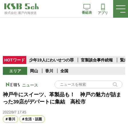
番組表
アプリ
株式会社 瀬戸内海放送
HOTワード
少年19人にわいせつの罪
官製談合事件続報
緊急
エリア
岡山
香川
全国
ニュース
神戸牛にスイーツ、革製品も！ 神戸の魅力が詰ま
った39店がデパートに集結 高松市
2022/9/7 17:45
香川
生活・話題