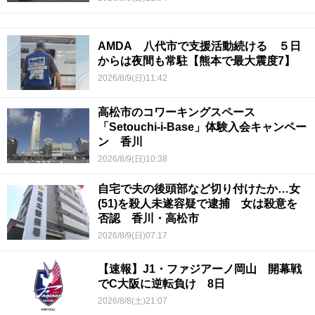
AMDA 八代市で支援活動続ける ５日
からは夜間も常駐【熊本で最大震度7】
2026/8/9(日)11:42
高松市のコワーキングスペース
「Setouchi-i-Base」体験入会キャンペー
ン 香川
2026/8/9(日)10:38
自宅で夫の後頭部など切り付けたか…女
(51)を殺人未遂容疑で逮捕 女は殺意を
否認 香川・高松市
2026/8/9(日)07:17
【速報】J1・ファジアーノ岡山 開幕戦
でC大阪に逆転負け 8日
2026/8/8(土)21:07