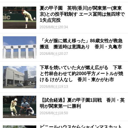
夏の甲子園 英明(香川)が関東第一(東東
京)との投手戦制す エース冨岡は無四球で
1失点完投
2026/8/8(土)20:34
「火が服に燃え移った」86歳女性が救急
搬送 搬送時は意識あり 香川・丸亀市
2026/8/8(土)20:27
下草を焼いていた火が燃え広がる 下草
と竹林合わせて約2000平方メートルが焼
ける けが人なし 香川・東かがわ市
2026/8/8(土)19:13
【試合経過】夏の甲子園1回戦 香川・英
明が関東第一に勝利
2026/8/8(土)18:50
ビニールハウスからシャインマスカット