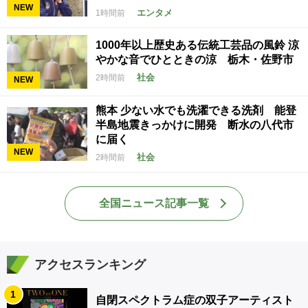
NEW
エンタメ
1時間前
1000年以上歴史ある伝統工芸品の風鈴 涼
やかな音でひとときの涼 栃木・佐野市
社会
2時間前
NEW
熊本 少ない水でも洗濯できる洗剤 能登
半島地震きっかけに開発 断水の八代市
に届く
NEW
社会
2時間前
全国ニュース記事一覧
アクセスランキング
1
自閉スペクトラム症の双子アーティスト