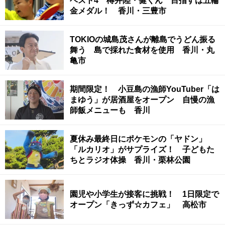
ベスト4 樽井陸・健くん 目指すは五輪
金メダル！ 香川・三豊市
TOKIOの城島茂さんが離島でうどん振る
舞う 島で採れた食材を使用 香川・丸
亀市
期間限定！ 小豆島の漁師YouTuber「は
まゆう」が居酒屋をオープン 自慢の漁
師飯メニューも 香川
夏休み最終日にポケモンの「ヤドン」
「ルカリオ」がサプライズ！ 子どもた
ちとラジオ体操 香川・栗林公園
園児や小学生が接客に挑戦！ 1日限定で
オープン「きっず☆カフェ」 高松市