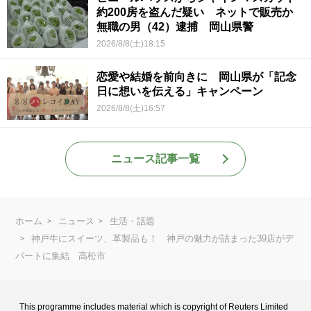
約200房を盗んだ疑い ネットで販売か
無職の男（42）逮捕 岡山県警
2026/8/8(土)18:15
恋愛や結婚を前向きに 岡山県が「記念
日に想いを伝える」キャンペーン
2026/8/8(土)16:57
ニュース記事一覧
ホーム
ニュース
生活・話題
神戸牛にスイーツ、革製品も！ 神戸の魅力が詰まった39店がデ
パートに集結 高松市
This programme includes material which is copyright of Reuters Limited