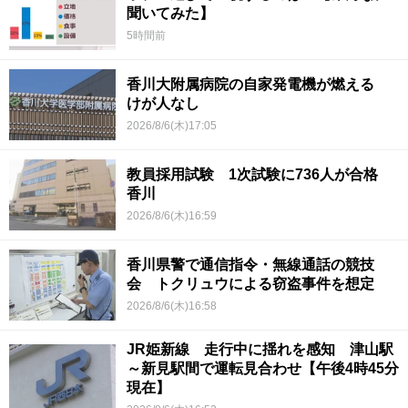
聞いてみた】
5時間前
香川大附属病院の自家発電機が燃える
けが人なし
2026/8/6(木)17:05
教員採用試験 1次試験に736人が合格
香川
2026/8/6(木)16:59
香川県警で通信指令・無線通話の競技
会 トクリュウによる窃盗事件を想定
2026/8/6(木)16:58
JR姫新線 走行中に揺れを感知 津山駅
～新見駅間で運転見合わせ【午後4時45分
現在】