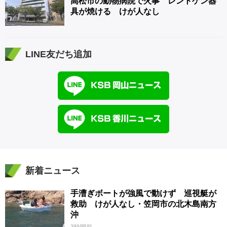
高松市の動物病院で火事 レントゲン器
具が焼ける けが人なし
LINE友だち追加
新着ニュース
手漕ぎボートが強風で動けず 巡視艇が
救助 けが人なし・笠岡市の北木島南方
沖