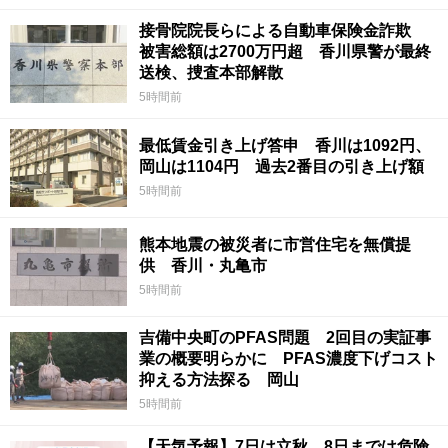
接骨院院長らによる自動車保険金詐欺
被害総額は2700万円超 香川県警が最終
送検、捜査本部解散
5時間前
最低賃金引き上げ答申 香川は1092円、
岡山は1104円 過去2番目の引き上げ額
5時間前
熊本地震の被災者に市営住宅を無償提
供 香川・丸亀市
5時間前
吉備中央町のPFAS問題 2回目の実証事
業の概要明らかに PFAS濃度下げコスト
抑える方法探る 岡山
5時間前
【天気予報】7日は立秋 8日までは危険