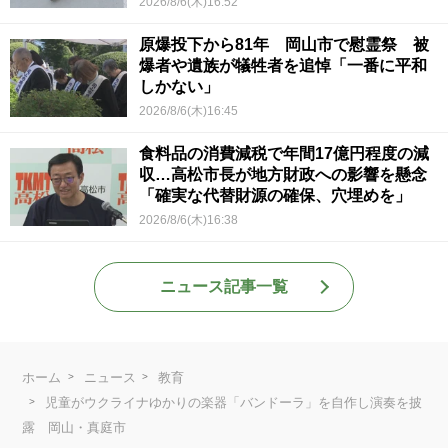
2026/8/6(木)16:52
原爆投下から81年 岡山市で慰霊祭 被
爆者や遺族が犠牲者を追悼「一番に平和
しかない」
2026/8/6(木)16:45
食料品の消費減税で年間17億円程度の減
収…高松市長が地方財政への影響を懸念
「確実な代替財源の確保、穴埋めを」
2026/8/6(木)16:38
ニュース記事一覧
ホーム
ニュース
教育
児童がウクライナゆかりの楽器「バンドーラ」を自作し演奏を披
露 岡山・真庭市