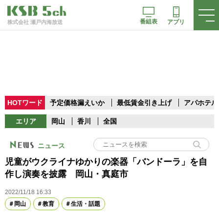
番組表
アプリ
株式会社 瀬戸内海放送
HOTワード
予定価格漏えいか
最低賃金引き上げ
アパホテル
エリア
岡山
香川
全国
ニュース
児童がウクライナゆかりの楽器「バンドーラ」を自
作し演奏を披露 岡山・真庭市
2022/11/18 16:33
岡山
教育
生活・話題