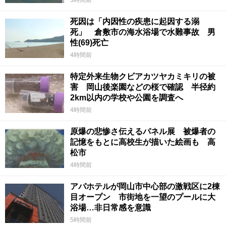
3時間前
死因は「内因性の疾患に起因する溺
死」 倉敷市の海水浴場で水難事故 男
性(69)死亡
4時間前
特定外来生物クビアカツヤカミキリの被
害 岡山後楽園などの桜で確認 半径約
2km以内の学校や公園を調査へ
4時間前
原爆の悲惨さ伝えるパネル展 被爆者の
記憶をもとに高校生が描いた絵画も 高
松市
4時間前
アパホテルが岡山市中心部の激戦区に2棟
目オープン 市街地を一望のプールに大
浴場…非日常感を意識
5時間前