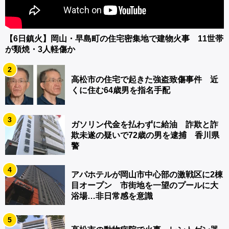
【6日鎮火】岡山・早島町の住宅密集地で建物火事 11世帯
が類焼・3人軽傷か
2
高松市の住宅で起きた強盗致傷事件 近
くに住む64歳男を指名手配
3
ガソリン代金を払わずに給油 詐欺と詐
欺未遂の疑いで72歳の男を逮捕 香川県
警
4
アパホテルが岡山市中心部の激戦区に2棟
目オープン 市街地を一望のプールに大
浴場…非日常感を意識
5