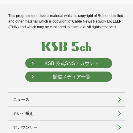
This programme includes material which is copyright of Reuters Limited
and
other material which is copyright of Cable News Network LP, LLLP
(CNN) and
which may be captioned in each text. All rights reserved.
KSB 公式SNSアカウント
配信メディア一覧
ニュース
テレビ番組
アナウンサー