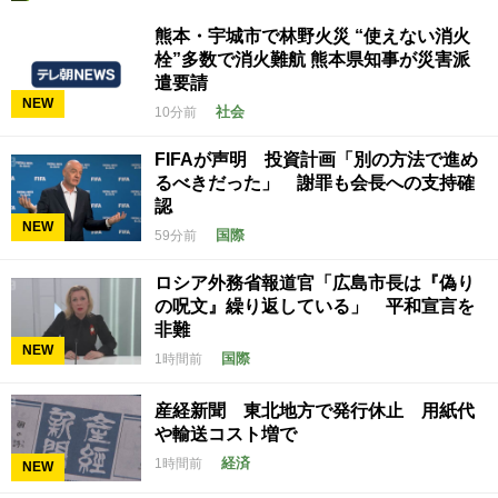
熊本・宇城市で林野火災 “使えない消火
栓”多数で消火難航 熊本県知事が災害派
遣要請
NEW
社会
10分前
FIFAが声明 投資計画「別の方法で進め
るべきだった」 謝罪も会長への支持確
認
NEW
国際
59分前
ロシア外務省報道官「広島市長は『偽り
の呪文』繰り返している」 平和宣言を
非難
NEW
国際
1時間前
産経新聞 東北地方で発行休止 用紙代
や輸送コスト増で
経済
1時間前
NEW