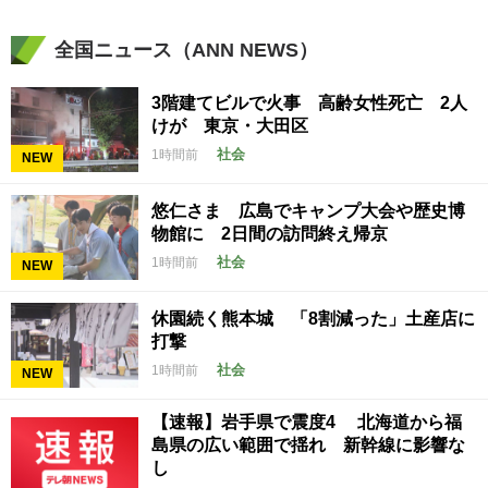
全国ニュース（ANN NEWS）
3階建てビルで火事 高齢女性死亡 2人
けが 東京・大田区
社会
1時間前
NEW
悠仁さま 広島でキャンプ大会や歴史博
物館に 2日間の訪問終え帰京
社会
1時間前
NEW
休園続く熊本城 「8割減った」土産店に
打撃
社会
1時間前
NEW
【速報】岩手県で震度4 北海道から福
島県の広い範囲で揺れ 新幹線に影響な
し