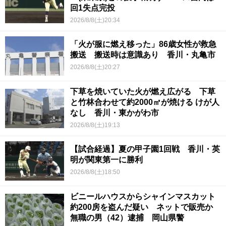
回1失点完投
2026/8/8(土)20:34
「火が服に燃え移った」86歳女性が救急
搬送 搬送時は意識あり 香川・丸亀市
2026/8/8(土)20:27
下草を焼いていた火が燃え広がる 下草
と竹林合わせて約2000㎡が焼ける けが人
なし 香川・東かがわ市
2026/8/8(土)19:13
【試合経過】夏の甲子園1回戦 香川・英
明が関東第一に勝利
2026/8/8(土)18:50
ビニールハウスからシャインマスカット
約200房を盗んだ疑い ネットで販売か
無職の男（42）逮捕 岡山県警