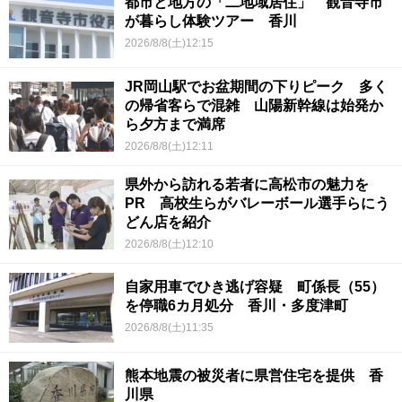
都市と地方の「二地域居住」 観音寺市
が暮らし体験ツアー 香川
2026/8/8(土)12:15
JR岡山駅でお盆期間の下りピーク 多く
の帰省客らで混雑 山陽新幹線は始発か
ら夕方まで満席
2026/8/8(土)12:11
県外から訪れる若者に高松市の魅力を
PR 高校生らがバレーボール選手らにう
どん店を紹介
2026/8/8(土)12:10
自家用車でひき逃げ容疑 町係長（55）
を停職6カ月処分 香川・多度津町
2026/8/8(土)11:35
熊本地震の被災者に県営住宅を提供 香
川県