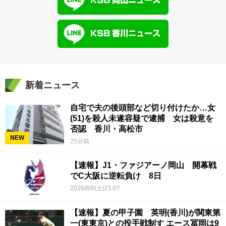
新着ニュース
自宅で夫の後頭部など切り付けたか…女
(51)を殺人未遂容疑で逮捕 女は殺意を
否認 香川・高松市
NEW
25分前
【速報】J1・ファジアーノ岡山 開幕戦
でC大阪に逆転負け 8日
2026/8/8(土)21:07
【速報】夏の甲子園 英明(香川)が関東第
一(東東京)との投手戦制す エース冨岡は9