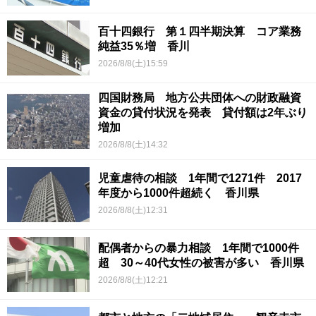
百十四銀行 第１四半期決算 コア業務
純益35％増 香川
2026/8/8(土)15:59
四国財務局 地方公共団体への財政融資
資金の貸付状況を発表 貸付額は2年ぶり
増加
2026/8/8(土)14:32
児童虐待の相談 1年間で1271件 2017
年度から1000件超続く 香川県
2026/8/8(土)12:31
配偶者からの暴力相談 1年間で1000件
超 30～40代女性の被害が多い 香川県
2026/8/8(土)12:21