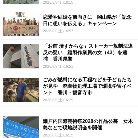
2026/8/8(土)18:15
恋愛や結婚を前向きに 岡山県が「記念
日に想いを伝える」キャンペーン
2026/8/8(土)16:57
「お前 潰すからな」ストーカー規制法違
反の疑い 縫製作業員の女（43）を逮
捕 香川県警
2026/8/8(土)16:51
ごみが燃料になる工程などを子どもたち
が見学 廃棄物処理工場で環境学習イベ
ント 香川・観音寺市
2026/8/8(土)16:29
瀬戸内国際芸術祭2028の作品公募 女木
島などで現地説明会を開催
2026/8/8(土)16:15