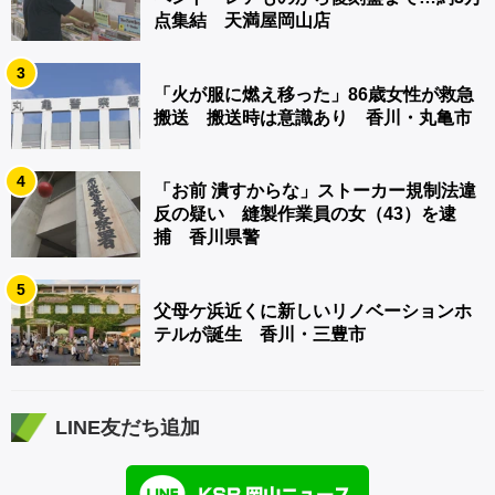
点集結 天満屋岡山店
3
「火が服に燃え移った」86歳女性が救急
搬送 搬送時は意識あり 香川・丸亀市
4
「お前 潰すからな」ストーカー規制法違
反の疑い 縫製作業員の女（43）を逮
捕 香川県警
5
父母ケ浜近くに新しいリノベーションホ
テルが誕生 香川・三豊市
LINE友だち追加