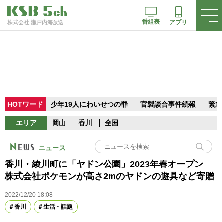
番組表
アプリ
株式会社 瀬戸内海放送
HOTワード
少年19人にわいせつの罪
官製談合事件続報
緊急
エリア
岡山
香川
全国
ニュース
香川・綾川町に「ヤドン公園」2023年春オープン
株式会社ポケモンが高さ2mのヤドンの遊具など寄贈
2022/12/20 18:08
香川
生活・話題