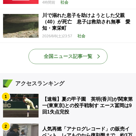
社会
4時間前
川で溺れた息子を助けようとした父親
（40）が死亡 息子は救助され無事 愛
知・東栄町
社会
2026/8/8(土)23:57
全国ニュース記事一覧
アクセスランキング
1
【速報】夏の甲子園 英明(香川)が関東第
一(東東京)との投手戦制す エース冨岡は9
回1失点完投
2
人気再燃「アナログレコード」の販売イ
ベント レアものから復刻盤まで…約3万