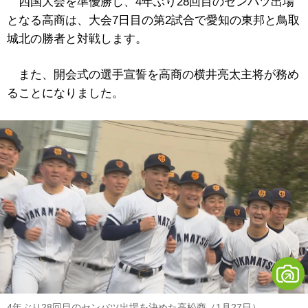
四国大会を準優勝し、4年ぶり28回目のセンバツ出場
となる高商は、大会7日目の第2試合で愛知の東邦と鳥取
城北の勝者と対戦します。
また、開会式の選手宣誓を高商の横井亮太主将が務め
ることになりました。
4年ぶり28回目のセンバツ出場を決めた高松商（1月27日）