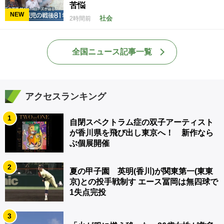
苦悩
NEW
社会
2時間前
全国ニュース記事一覧
アクセスランキング
1
自閉スペクトラム症の双子アーティスト
が香川県を飛び出し東京へ！ 新作なら
ぶ個展開催
2
夏の甲子園 英明(香川)が関東第一(東東
京)との投手戦制す エース冨岡は無四球で
1失点完投
3