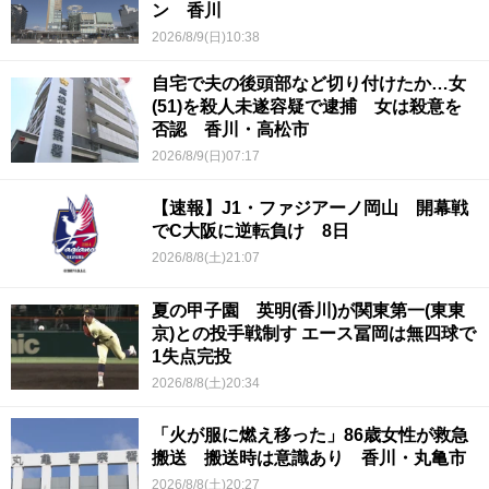
ン 香川
2026/8/9(日)10:38
自宅で夫の後頭部など切り付けたか…女
(51)を殺人未遂容疑で逮捕 女は殺意を
否認 香川・高松市
2026/8/9(日)07:17
【速報】J1・ファジアーノ岡山 開幕戦
でC大阪に逆転負け 8日
2026/8/8(土)21:07
夏の甲子園 英明(香川)が関東第一(東東
京)との投手戦制す エース冨岡は無四球で
1失点完投
2026/8/8(土)20:34
「火が服に燃え移った」86歳女性が救急
搬送 搬送時は意識あり 香川・丸亀市
2026/8/8(土)20:27