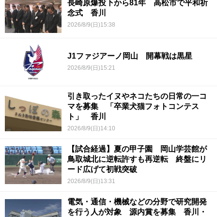
長崎原爆投下から81年 高松市で平和祈
念式 香川
2026/8/9(日)15:38
J1ファジアーノ岡山 開幕戦は黒星
2026/8/9(日)15:21
引き取ったイヌやネコたちの日常の一コ
マを募集 「卒業犬猫フォトコンテス
ト」 香川
2026/8/9(日)14:10
【試合経過】夏の甲子園 岡山学芸館が
鳥取城北に逆転許すも再逆転 終盤にリ
ード広げて初戦突破
2026/8/9(日)13:31
電気・通信・機械などの分野で研究開発
を行う人が対象 源内賞を募集 香川・