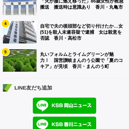
「火が服に燃え移った」86歳女性が救急
搬送 搬送時は意識あり 香川・丸亀市
4
自宅で夫の後頭部など切り付けたか…女
(51)を殺人未遂容疑で逮捕 女は殺意を
否認 香川・高松市
5
丸いフォルムとライムグリーンが魅
力！ 国営讃岐まんのう公園で「夏のコ
キア」が見頃 香川・まんのう町
LINE友だち追加