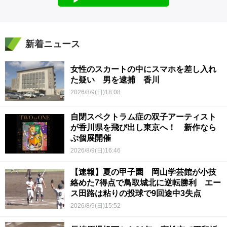
新着ニュース
女性のスカートの中にスマホを差し入れ
た疑い 男を逮捕 香川
2026/8/9(日)18:08
自閉スペクトラム症の双子アーティスト
が香川県を飛び出し東京へ！ 新作なら
ぶ個展開催
2026/8/9(日)16:46
【速報】夏の甲子園 岡山学芸館が小技
絡めた7得点で鳥取城北に逆転勝利 エー
ス田路は粘りの投球で9回途中3失点
2026/8/9(日)15:52