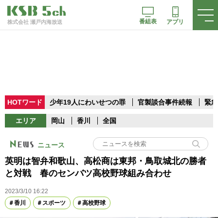
番組表
アプリ
株式会社 瀬戸内海放送
HOTワード
少年19人にわいせつの罪
官製談合事件続報
緊急
エリア
岡山
香川
全国
ニュース
英明は智弁和歌山、高松商は東邦・鳥取城北の勝者
と対戦 春のセンバツ高校野球組み合わせ
2023/3/10 16:22
香川
スポーツ
高校野球