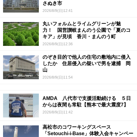
さぬき市
2026/8/9(日)12:41
丸いフォルムとライムグリーンが魅
力！ 国営讃岐まんのう公園で「夏のコ
キア」が見頃 香川・まんのう町
2026/8/9(日)12:36
のぞき目的で他人の住宅の敷地内に侵入
したか 住居侵入の疑いで男を逮捕 岡
山
2026/8/9(日)11:54
AMDA 八代市で支援活動続ける ５日
からは夜間も常駐【熊本で最大震度7】
2026/8/9(日)11:42
高松市のコワーキングスペース
「Setouchi-i-Base」体験入会キャンペー