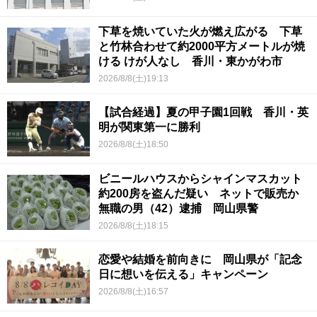
下草を焼いていた火が燃え広がる 下草
と竹林合わせて約2000平方メートルが焼
ける けが人なし 香川・東かがわ市
2026/8/8(土)19:13
【試合経過】夏の甲子園1回戦 香川・英
明が関東第一に勝利
2026/8/8(土)18:50
ビニールハウスからシャインマスカット
約200房を盗んだ疑い ネットで販売か
無職の男（42）逮捕 岡山県警
2026/8/8(土)18:15
恋愛や結婚を前向きに 岡山県が「記念
日に想いを伝える」キャンペーン
2026/8/8(土)16:57