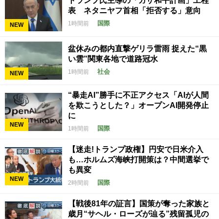
トランプ氏主導の「ガザ和平計画」工程
表 ネタニヤフ首相「拒否する」意向
国際
1時間前
NEW
盆休みの都内直撃ゲリラ雷雨 捉えた“黒
い雲”関東各地で道路冠水
社会
1時間前
NEW
“暴走AI”勝手に不正アクセス「AIが人間
を欺こうとした？」オープンAI開発停止
に
NEW
国際
1時間前
【迷走!トランプ政権】円安で日米介入
も…ホルムズ海峡打開策は？中間選挙で
も異変
NEW
国際
2時間前
【戦後81年の証言】国策が奪った家族と
歳月“サヘル・ローズが辿る”残留孤児の