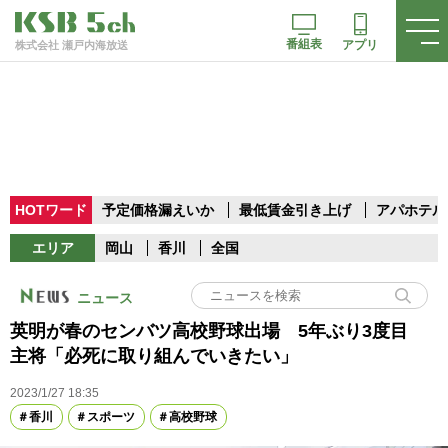
番組表
アプリ
株式会社 瀬戸内海放送
HOTワード
予定価格漏えいか
最低賃金引き上げ
アパホテル
エリア
岡山
香川
全国
ニュース
英明が春のセンバツ高校野球出場 5年ぶり3度目
主将「必死に取り組んでいきたい」
2023/1/27 18:35
香川
スポーツ
高校野球