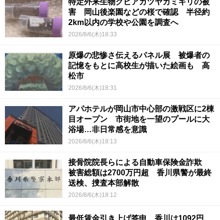
特定外来生物クビアカツヤカミキリの被
害 岡山後楽園などの桜で確認 半径約
2km以内の学校や公園を調査へ
2026/8/6(木)18:33
原爆の悲惨さ伝えるパネル展 被爆者の
記憶をもとに高校生が描いた絵画も 高
松市
2026/8/6(木)18:31
アパホテルが岡山市中心部の激戦区に2棟
目オープン 市街地を一望のプールに大
浴場…非日常感を意識
2026/8/6(木)18:13
接骨院院長らによる自動車保険金詐欺
被害総額は2700万円超 香川県警が最終
送検、捜査本部解散
2026/8/6(木)18:12
最低賃金引き上げ答申 香川は1092円、