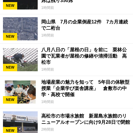
席は残り350席
NEW
1時間前
岡山県 7月の企業倒産12件 7カ月連続
で二桁台
1時間前
NEW
八月八日の「屋根の日」を前に 栗林公
園で瓦業者が屋根の修繕や清掃活動 高
松市
NEW
1時間前
地場産業の魅力を知って 5年目の体験型
授業「企業学び楽舎講座」 倉敷市の中
学・高校で開催
NEW
1時間前
高松市の市場水族館 新屋島水族館のリ
ニューアルオープンに向け9月28日で閉館
2時間前
NEW