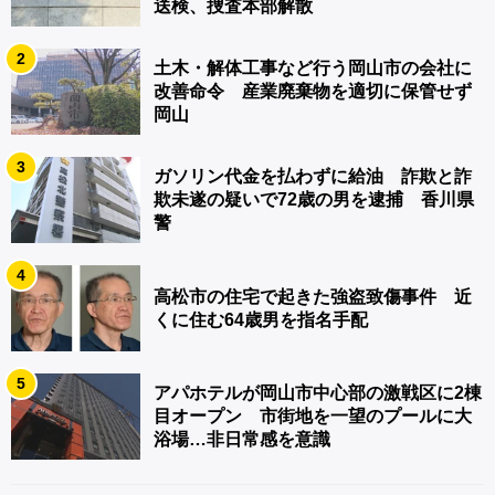
送検、捜査本部解散
2
土木・解体工事など行う岡山市の会社に
改善命令 産業廃棄物を適切に保管せず
岡山
3
ガソリン代金を払わずに給油 詐欺と詐
欺未遂の疑いで72歳の男を逮捕 香川県
警
4
高松市の住宅で起きた強盗致傷事件 近
くに住む64歳男を指名手配
5
アパホテルが岡山市中心部の激戦区に2棟
目オープン 市街地を一望のプールに大
浴場…非日常感を意識