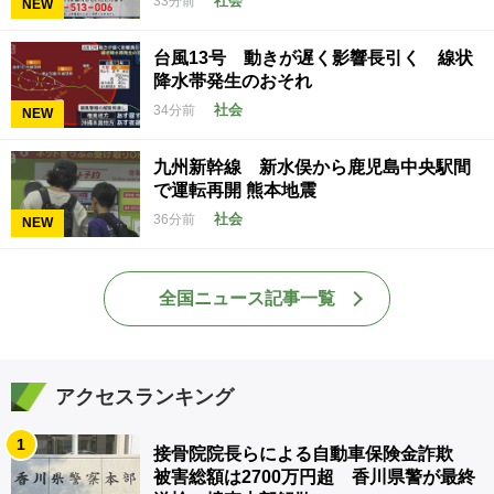
社会
33分前
NEW
台風13号 動きが遅く影響長引く 線状
降水帯発生のおそれ
社会
34分前
NEW
九州新幹線 新水俣から鹿児島中央駅間
で運転再開 熊本地震
社会
36分前
NEW
全国ニュース記事一覧
アクセスランキング
1
接骨院院長らによる自動車保険金詐欺
被害総額は2700万円超 香川県警が最終