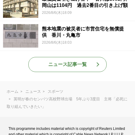
岡山は1104円 過去2番目の引き上げ額
2026/8/6(木)18:09
熊本地震の被災者に市営住宅を無償提
供 香川・丸亀市
2026/8/6(木)18:03
ニュース記事一覧
ホーム
ニュース
スポーツ
英明が春のセンバツ高校野球出場 5年ぶり3度目 主将「必死に
取り組んでいきたい」
This programme includes material which is copyright of Reuters Limited
and
other material which is copyright of Cable News Network LP, LLLP