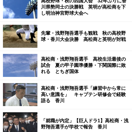
高校野球・秋の四国大会 32年ぶりに香
川県勢同士の決勝戦 英明が高松商を下
し明治神宮野球大会へ
先輩・浅野翔吾選手も観戦 秋の高校野
球・香川大会決勝 高松商と英明が対戦
高松商・浅野翔吾選手 高校生活最後の
試合 夏の甲子園準優勝・下関国際に敗
れる とちぎ国体
高松商・浅野翔吾選手「練習中から常に
高い意識を」 キャプテン研修会で経験
語る 香川
「就職が内定」【巨人ドラ1】高松商・浅
野翔吾選手が学校で報告 香川