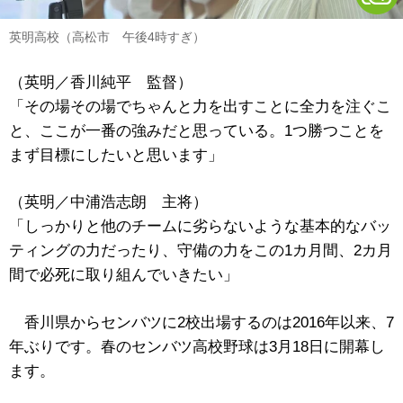
英明高校（高松市 午後4時すぎ）
（英明／香川純平 監督）
「その場その場でちゃんと力を出すことに全力を注ぐこ
と、ここが一番の強みだと思っている。1つ勝つことを
まず目標にしたいと思います」
（英明／中浦浩志朗 主将）
「しっかりと他のチームに劣らないような基本的なバッ
ティングの力だったり、守備の力をこの1カ月間、2カ月
間で必死に取り組んでいきたい」
香川県からセンバツに2校出場するのは2016年以来、7
年ぶりです。春のセンバツ高校野球は3月18日に開幕し
ます。