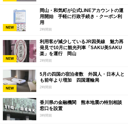
岡山・和気町が公式LINEアカウントの運
用開始 手軽に行政手続き・クーポン利
用
NEW
2時間前
利用客が減少しているJR因美線 魅力再
発見で10月に観光列車「SAKU美SAKU
楽」を運行 岡山
NEW
2時間前
5月の四国の宿泊者数 外国人・日本人と
も前年より増加 四国運輸局
2時間前
NEW
香川県の金融機関 熊本地震の特別相談
窓口を設置
3時間前