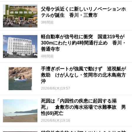
父母ケ浜近くに新しいリノベーションホ
テルが誕生 香川・三豊市
3時間前
軽自動車が信号柱に衝突 国道319号が
300mにわたり約4時間通行止め 香川・
善通寺市
4時間前
手漕ぎボートが強風で動けず 巡視艇が
救助 けが人なし・笠岡市の北木島南方
沖
2026/8/6(木)19:57
死因は「内因性の疾患に起因する溺
死」 倉敷市の海水浴場で水難事故 男
性(69)死亡
2026/8/6(木)19:16