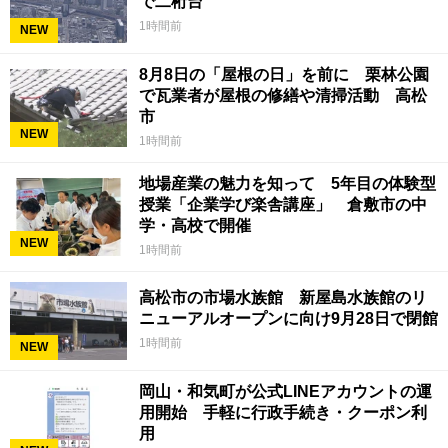
で二桁台
1時間前
NEW
8月8日の「屋根の日」を前に 栗林公園
で瓦業者が屋根の修繕や清掃活動 高松
市
NEW
1時間前
地場産業の魅力を知って 5年目の体験型
授業「企業学び楽舎講座」 倉敷市の中
学・高校で開催
NEW
1時間前
高松市の市場水族館 新屋島水族館のリ
ニューアルオープンに向け9月28日で閉館
1時間前
NEW
岡山・和気町が公式LINEアカウントの運
用開始 手軽に行政手続き・クーポン利
用