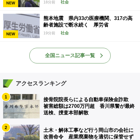
社会
18分前
NEW
熊本地震 県内33の医療機関、317の高
齢者施設で断水続く 厚労省
社会
19分前
NEW
全国ニュース記事一覧
アクセスランキング
1
接骨院院長らによる自動車保険金詐欺
被害総額は2700万円超 香川県警が最終
送検、捜査本部解散
2
土木・解体工事など行う岡山市の会社に
改善命令 産業廃棄物を適切に保管せず