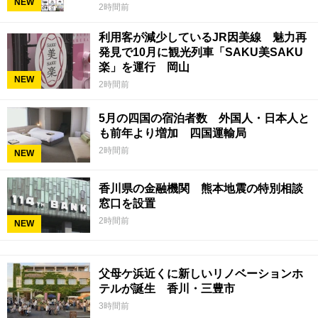
NEW
2時間前
利用客が減少しているJR因美線 魅力再
発見で10月に観光列車「SAKU美SAKU
楽」を運行 岡山
NEW
2時間前
5月の四国の宿泊者数 外国人・日本人と
も前年より増加 四国運輸局
2時間前
NEW
香川県の金融機関 熊本地震の特別相談
窓口を設置
2時間前
NEW
父母ケ浜近くに新しいリノベーションホ
テルが誕生 香川・三豊市
3時間前