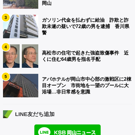
岡山
3
ガソリン代金を払わずに給油 詐欺と詐
欺未遂の疑いで72歳の男を逮捕 香川県
警
4
高松市の住宅で起きた強盗致傷事件 近
くに住む64歳男を指名手配
5
アパホテルが岡山市中心部の激戦区に2棟
目オープン 市街地を一望のプールに大
浴場…非日常感を意識
LINE友だち追加