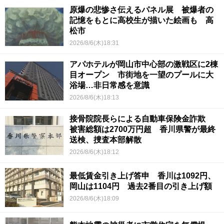
原爆の悲惨さ伝えるパネル展 被爆者の
記憶をもとに高校生が描いた絵画も 高
松市
2026/8/6(木)18:31
アパホテルが岡山市中心部の激戦区に2棟
目オープン 市街地を一望のプールに大
浴場…非日常感を意識
2026/8/6(木)18:13
接骨院院長らによる自動車保険金詐欺
被害総額は2700万円超 香川県警が最終
送検、捜査本部解散
2026/8/6(木)18:12
最低賃金引き上げ答申 香川は1092円、
岡山は1104円 過去2番目の引き上げ額
2026/8/6(木)18:09