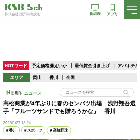
番組表
アプリ
株式会社 瀬戸内海放送
HOTワード
予定価格漏えいか
最低賃金引き上げ
アパホテル
エリア
岡山
香川
全国
ニュース
高松商業が4年ぶりに春のセンバツ出場 浅野翔吾選
手「フルーツサンドでも贈ろうかな」 香川
2023/1/27 18:24
香川
スポーツ
高校野球