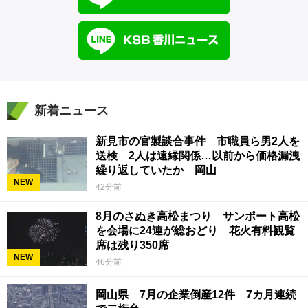
新着ニュース
新見市の官製談合事件 市職員ら男2人を
送検 2人は遠縁関係…以前から価格漏洩
繰り返していたか 岡山
NEW
42分前
8月のさぬき高松まつり サンポート高松
を会場に24連が総おどり 花火有料観覧
席は残り350席
NEW
46分前
岡山県 7月の企業倒産12件 7カ月連続