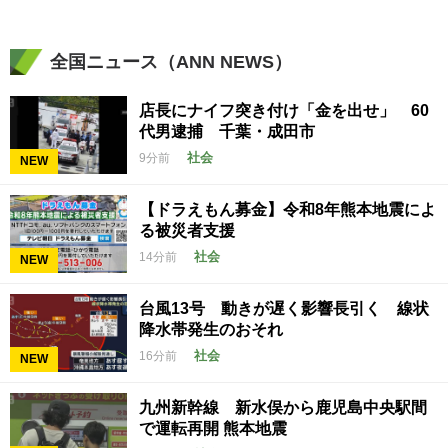
全国ニュース（ANN NEWS）
店長にナイフ突き付け「金を出せ」 60
代男逮捕 千葉・成田市
社会
9分前
NEW
【ドラえもん募金】令和8年熊本地震によ
る被災者支援
社会
14分前
NEW
台風13号 動きが遅く影響長引く 線状
降水帯発生のおそれ
社会
16分前
NEW
九州新幹線 新水俣から鹿児島中央駅間
で運転再開 熊本地震