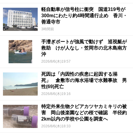
軽自動車が信号柱に衝突 国道319号が
300mにわたり約4時間通行止め 香川・
善通寺市
3時間前
手漕ぎボートが強風で動けず 巡視艇が
救助 けが人なし・笠岡市の北木島南方
沖
2026/8/6(木)19:57
死因は「内因性の疾患に起因する溺
死」 倉敷市の海水浴場で水難事故 男
性(69)死亡
2026/8/6(木)19:16
特定外来生物クビアカツヤカミキリの被
害 岡山後楽園などの桜で確認 半径約
2km以内の学校や公園を調査へ
2026/8/6(木)18:33