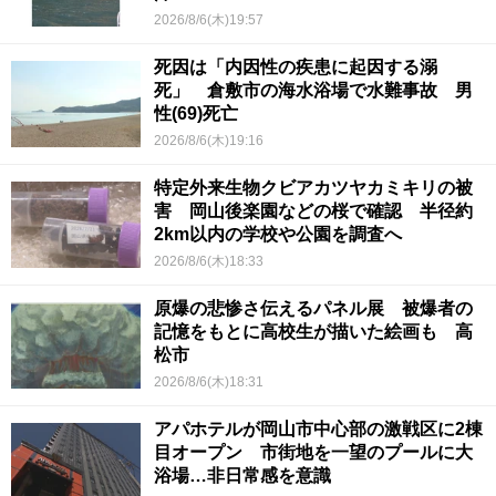
2026/8/6(木)19:57
死因は「内因性の疾患に起因する溺
死」 倉敷市の海水浴場で水難事故 男
性(69)死亡
2026/8/6(木)19:16
特定外来生物クビアカツヤカミキリの被
害 岡山後楽園などの桜で確認 半径約
2km以内の学校や公園を調査へ
2026/8/6(木)18:33
原爆の悲惨さ伝えるパネル展 被爆者の
記憶をもとに高校生が描いた絵画も 高
松市
2026/8/6(木)18:31
アパホテルが岡山市中心部の激戦区に2棟
目オープン 市街地を一望のプールに大
浴場…非日常感を意識