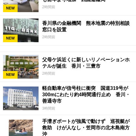
2時間前
NEW
香川県の金融機関 熊本地震の特別相談
窓口を設置
2時間前
NEW
父母ケ浜近くに新しいリノベーションホ
テルが誕生 香川・三豊市
2時間前
NEW
軽自動車が信号柱に衝突 国道319号が
300mにわたり約4時間通行止め 香川・
善通寺市
3時間前
手漕ぎボートが強風で動けず 巡視艇が
救助 けが人なし・笠岡市の北木島南方
沖