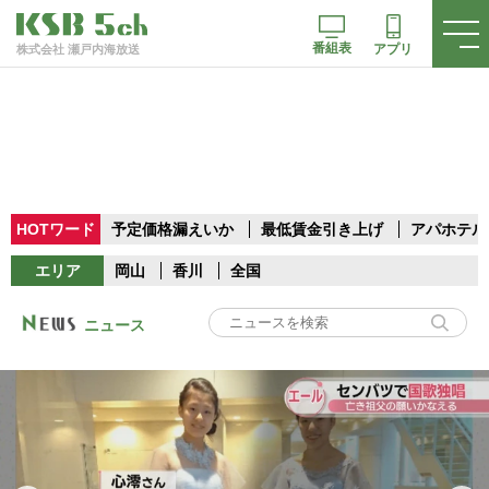
番組表
アプリ
株式会社 瀬戸内海放送
HOTワード
予定価格漏えいか
最低賃金引き上げ
アパホテル
エリア
岡山
香川
全国
ニュース