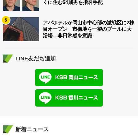
くに住む64歳男を指名手配
5
アパホテルが岡山市中心部の激戦区に2棟
目オープン 市街地を一望のプールに大
浴場…非日常感を意識
LINE友だち追加
新着ニュース