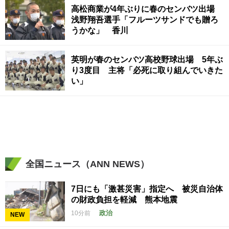
高松商業が4年ぶりに春のセンバツ出場
浅野翔吾選手「フルーツサンドでも贈ろ
うかな」 香川
英明が春のセンバツ高校野球出場 5年ぶ
り3度目 主将「必死に取り組んでいきた
い」
全国ニュース（ANN NEWS）
7日にも「激甚災害」指定へ 被災自治体
の財政負担を軽減 熊本地震
政治
10分前
NEW