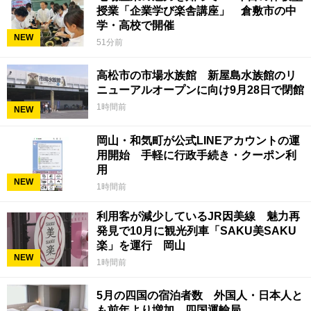
授業「企業学び楽舎講座」 倉敷市の中
学・高校で開催
NEW
51分前
高松市の市場水族館 新屋島水族館のリ
ニューアルオープンに向け9月28日で閉館
1時間前
NEW
岡山・和気町が公式LINEアカウントの運
用開始 手軽に行政手続き・クーポン利
用
NEW
1時間前
利用客が減少しているJR因美線 魅力再
発見で10月に観光列車「SAKU美SAKU
楽」を運行 岡山
NEW
1時間前
5月の四国の宿泊者数 外国人・日本人と
も前年より増加 四国運輸局