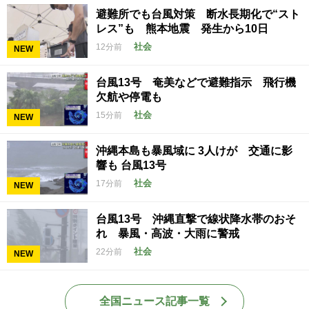
避難所でも台風対策 断水長期化で“スト
レス”も 熊本地震 発生から10日
社会
12分前
NEW
台風13号 奄美などで避難指示 飛行機
欠航や停電も
社会
15分前
NEW
沖縄本島も暴風域に 3人けが 交通に影
響も 台風13号
社会
17分前
NEW
台風13号 沖縄直撃で線状降水帯のおそ
れ 暴風・高波・大雨に警戒
社会
22分前
NEW
全国ニュース記事一覧