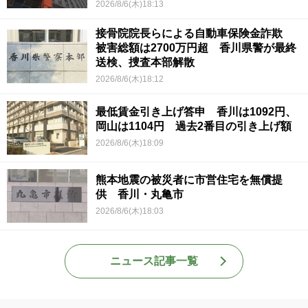
2026/8/6(木)18:13
接骨院院長らによる自動車保険金詐欺
被害総額は2700万円超 香川県警が最終
送検、捜査本部解散
2026/8/6(木)18:12
最低賃金引き上げ答申 香川は1092円、
岡山は1104円 過去2番目の引き上げ額
2026/8/6(木)18:09
熊本地震の被災者に市営住宅を無償提
供 香川・丸亀市
2026/8/6(木)18:03
ニュース記事一覧