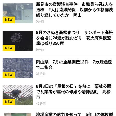
新見市の官製談合事件 市職員ら男2人を
送検 2人は遠縁関係…以前から価格漏洩
繰り返していたか 岡山
NEW
5分前
8月のさぬき高松まつり サンポート高松
を会場に24連が総おどり 花火有料観覧
席は残り350席
NEW
9分前
岡山県 7月の企業倒産12件 7カ月連続
で二桁台
36分前
NEW
8月8日の「屋根の日」を前に 栗林公園
で瓦業者が屋根の修繕や清掃活動 高松
市
NEW
41分前
地場産業の魅力を知って 5年目の体験型