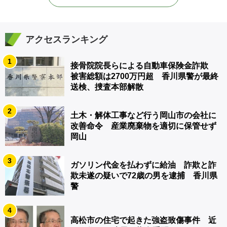
アクセスランキング
1
接骨院院長らによる自動車保険金詐欺
被害総額は2700万円超 香川県警が最終
送検、捜査本部解散
2
土木・解体工事など行う岡山市の会社に
改善命令 産業廃棄物を適切に保管せず
岡山
3
ガソリン代金を払わずに給油 詐欺と詐
欺未遂の疑いで72歳の男を逮捕 香川県
警
4
高松市の住宅で起きた強盗致傷事件 近