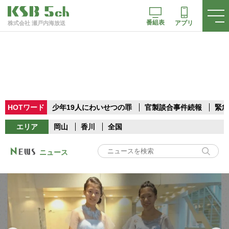
番組表
アプリ
株式会社 瀬戸内海放送
HOTワード
少年19人にわいせつの罪
官製談合事件続報
緊急
エリア
岡山
香川
全国
ニュース