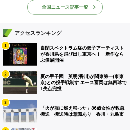
全国ニュース記事一覧
アクセスランキング
1
自閉スペクトラム症の双子アーティスト
が香川県を飛び出し東京へ！ 新作なら
ぶ個展開催
2
夏の甲子園 英明(香川)が関東第一(東東
京)との投手戦制す エース冨岡は無四球で
1失点完投
3
「火が服に燃え移った」86歳女性が救急
搬送 搬送時は意識あり 香川・丸亀市