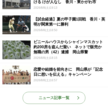
ける けが人なし 香川・東かがわ市
2026/8/8(土)19:13
【試合経過】夏の甲子園1回戦 香川・英
明が関東第一に勝利
2026/8/8(土)18:50
ビニールハウスからシャインマスカット
約200房を盗んだ疑い ネットで販売か
無職の男（42）逮捕 岡山県警
2026/8/8(土)18:15
恋愛や結婚を前向きに 岡山県が「記念
日に想いを伝える」キャンペーン
2026/8/8(土)16:57
ニュース記事一覧