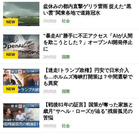
盆休みの都内直撃ゲリラ雷雨 捉えた“黒
い雲”関東各地で道路冠水
社会
2時間前
NEW
“暴走AI”勝手に不正アクセス「AIが人間
を欺こうとした？」オープンAI開発停止
に
NEW
国際
2時間前
【迷走!トランプ政権】円安で日米介入
も…ホルムズ海峡打開策は？中間選挙で
も異変
NEW
国際
2時間前
【戦後81年の証言】国策が奪った家族と
歳月“サヘル・ローズが辿る”残留孤児の
苦悩
社会
3時間前