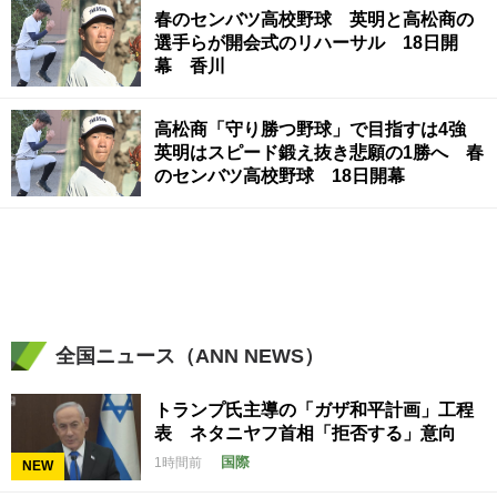
春のセンバツ高校野球 英明と高松商の
選手らが開会式のリハーサル 18日開
幕 香川
高松商「守り勝つ野球」で目指すは4強
英明はスピード鍛え抜き悲願の1勝へ 春
のセンバツ高校野球 18日開幕
全国ニュース（ANN NEWS）
トランプ氏主導の「ガザ和平計画」工程
表 ネタニヤフ首相「拒否する」意向
国際
1時間前
NEW