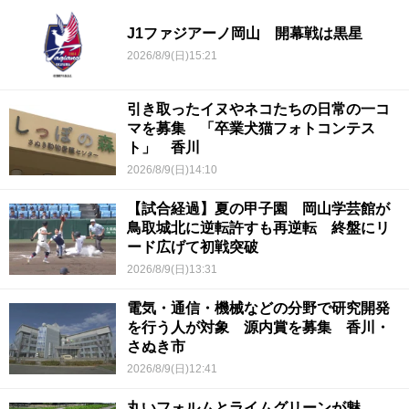
J1ファジアーノ岡山 開幕戦は黒星
2026/8/9(日)15:21
引き取ったイヌやネコたちの日常の一コ
マを募集 「卒業犬猫フォトコンテス
ト」 香川
2026/8/9(日)14:10
【試合経過】夏の甲子園 岡山学芸館が
鳥取城北に逆転許すも再逆転 終盤にリ
ード広げて初戦突破
2026/8/9(日)13:31
電気・通信・機械などの分野で研究開発
を行う人が対象 源内賞を募集 香川・
さぬき市
2026/8/9(日)12:41
丸いフォルムとライムグリーンが魅