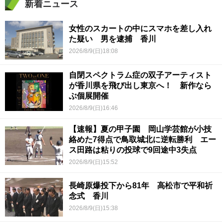
新着ニュース
女性のスカートの中にスマホを差し入れ
た疑い 男を逮捕 香川
2026/8/9(日)18:08
自閉スペクトラム症の双子アーティスト
が香川県を飛び出し東京へ！ 新作なら
ぶ個展開催
2026/8/9(日)16:46
【速報】夏の甲子園 岡山学芸館が小技
絡めた7得点で鳥取城北に逆転勝利 エー
ス田路は粘りの投球で9回途中3失点
2026/8/9(日)15:52
長崎原爆投下から81年 高松市で平和祈
念式 香川
2026/8/9(日)15:38