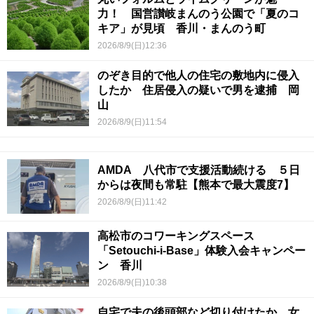
力！ 国営讃岐まんのう公園で「夏のコ
キア」が見頃 香川・まんのう町
2026/8/9(日)12:36
のぞき目的で他人の住宅の敷地内に侵入
したか 住居侵入の疑いで男を逮捕 岡
山
2026/8/9(日)11:54
AMDA 八代市で支援活動続ける ５日
からは夜間も常駐【熊本で最大震度7】
2026/8/9(日)11:42
高松市のコワーキングスペース
「Setouchi-i-Base」体験入会キャンペー
ン 香川
2026/8/9(日)10:38
自宅で夫の後頭部など切り付けたか…女