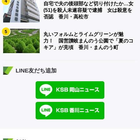
4
自宅で夫の後頭部など切り付けたか…女
(51)を殺人未遂容疑で逮捕 女は殺意を
否認 香川・高松市
5
丸いフォルムとライムグリーンが魅
力！ 国営讃岐まんのう公園で「夏のコ
キア」が見頃 香川・まんのう町
LINE友だち追加