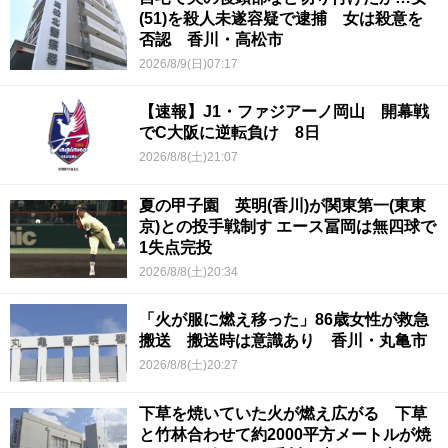
(51)を殺人未遂容疑で逮捕 女は殺意を
否認 香川・高松市
2026/8/9(日)07:17
【速報】J1・ファジアーノ岡山 開幕戦
でC大阪に逆転負け 8日
2026/8/8(土)21:07
夏の甲子園 英明(香川)が関東第一(東東
京)との投手戦制す エース冨岡は無四球で
1失点完投
2026/8/8(土)20:34
「火が服に燃え移った」86歳女性が救急
搬送 搬送時は意識あり 香川・丸亀市
2026/8/8(土)20:27
下草を焼いていた火が燃え広がる 下草
と竹林合わせて約2000平方メートルが焼