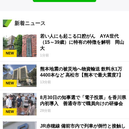
新着ニュース
若い人にも起こる口腔がん AYA世代
（15～39歳）に特有の特徴を解明 岡山
大
NEW
1分前
熊本地震の被災地へ物資輸送 飲料水1万
4400本など 高松市【熊本で最大震度7】
13分前
NEW
8月30日の知事選で「電子投票」を香川県
内初導入 善通寺市で職員向けの研修会
28分前
NEW
JR赤穂線 備前市内で列車が倒竹と接触し