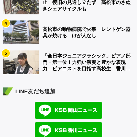
止 復旧の見通し立たず 高松市のさぬ
きシェアサイクルも
4
高松市の動物病院で火事 レントゲン器
具が焼ける けが人なし
5
「全日本ジュニアクラシック」ピアノ部
門・第一位！力強い演奏と豊かな表現
力…ピアニストを目指す高校生 香川
【青春のキセキ】
LINE友だち追加