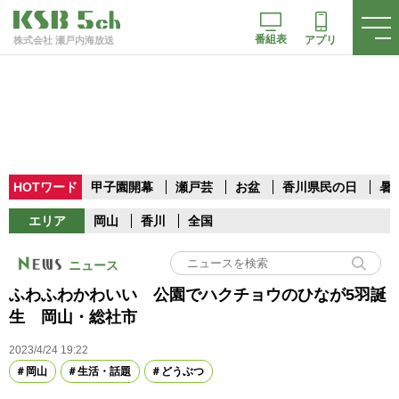
番組表
アプリ
株式会社 瀬戸内海放送
HOTワード
甲子園開幕
瀬戸芸
お盆
香川県民の日
暑
エリア
岡山
香川
全国
ニュース
ふわふわかわいい 公園でハクチョウのひなが5羽誕
生 岡山・総社市
2023/4/24 19:22
岡山
生活・話題
どうぶつ