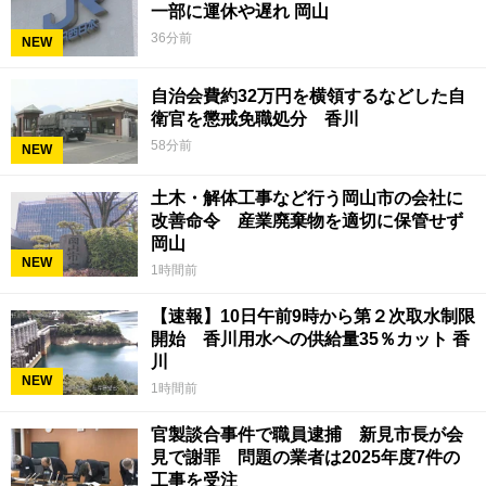
一部に運休や遅れ 岡山
36分前
NEW
自治会費約32万円を横領するなどした自
衛官を懲戒免職処分 香川
58分前
NEW
土木・解体工事など行う岡山市の会社に
改善命令 産業廃棄物を適切に保管せず
岡山
NEW
1時間前
【速報】10日午前9時から第２次取水制限
開始 香川用水への供給量35％カット 香
川
NEW
1時間前
官製談合事件で職員逮捕 新見市長が会
見で謝罪 問題の業者は2025年度7件の
工事を受注