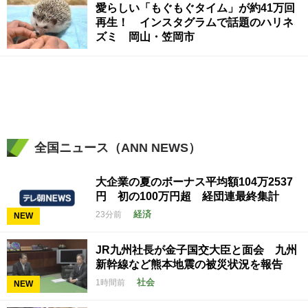
愛らしい「もぐもぐタイム」が約41万回
再生！ インスタグラムで話題のハリネ
ズミ 岡山・笠岡市
全国ニュース（ANN NEWS）
大企業の夏のボーナス平均額104万2537
円 初の100万円超 経団連最終集計
経済
23分前
NEW
JR九州社長が金子国交大臣と面会 九州
新幹線など熊本地震の被災状況を報告
社会
1時間前
NEW