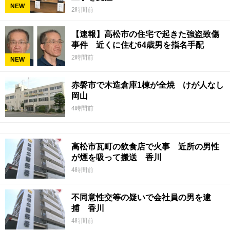
NEW
2時間前
【速報】高松市の住宅で起きた強盗致傷
事件 近くに住む64歳男を指名手配
2時間前
NEW
赤磐市で木造倉庫1棟が全焼 けが人なし
岡山
4時間前
高松市瓦町の飲食店で火事 近所の男性
が煙を吸って搬送 香川
4時間前
不同意性交等の疑いで会社員の男を逮
捕 香川
4時間前