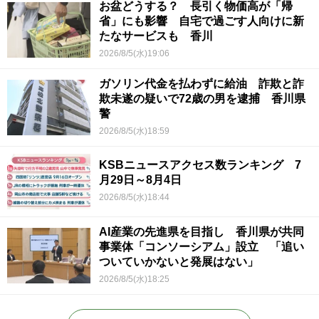
お盆どうする？ 長引く物価高が「帰
省」にも影響 自宅で過ごす人向けに新
たなサービスも 香川
2026/8/5(水)19:06
ガソリン代金を払わずに給油 詐欺と詐
欺未遂の疑いで72歳の男を逮捕 香川県
警
2026/8/5(水)18:59
KSBニュースアクセス数ランキング 7
月29日～8月4日
2026/8/5(水)18:44
AI産業の先進県を目指し 香川県が共同
事業体「コンソーシアム」設立 「追い
ついていかないと発展はない」
2026/8/5(水)18:25