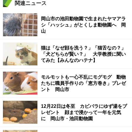
関連ニュース
岡山市の池田動物園で生まれたヤマアラ
シ「ハッシュ」がとくしま動物園へ 岡
山
猫は「なぜ顔を洗う？」「猫舌なの？」
「犬どちらが賢い？」 大学教授に聞い
てみた【みんなのハテナ】
モルモットも一心不乱にモグモグ 動物
たちに職員手作りの「恵方巻き」プレゼ
ント 岡山市
12月22日は冬至 カピバラにゆず湯をプ
レゼント 顔まで浸かって一年を元気
に 岡山市・池田動物園