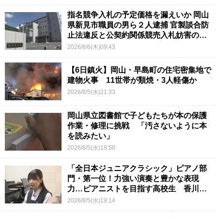
指名競争入札の予定価格を漏えいか 岡山
県新見市職員の男ら２人逮捕 官製談合防
止法違反と公契約関係競売入札妨害の疑
い
2026/8/6(木)09:43
【6日鎮火】岡山・早島町の住宅密集地で
建物火事 11世帯が類焼・3人軽傷か
2026/8/5(水)21:33
岡山県立図書館で子どもたちが本の保護
作業・修理に挑戦 「汚さないように本
を読みたい」
2026/8/5(水)19:58
「全日本ジュニアクラシック」ピアノ部
門・第一位！力強い演奏と豊かな表現
力…ピアニストを目指す高校生 香川
【青春のキセキ】
2026/8/5(水)19:14