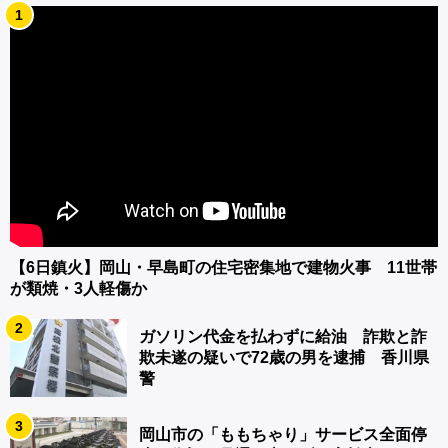
1
【6日鎮火】岡山・早島町の住宅密集地で建物火事 11世帯
が類焼・3人軽傷か
2
ガソリン代金を払わずに給油 詐欺と詐
欺未遂の疑いで72歳の男を逮捕 香川県
警
3
岡山市の「ももちゃり」サービス全面停