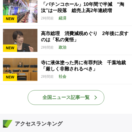
「パチンコホール」10年間で半減 “淘
汰”は一段落 総売上高2年連続増
経済
2時間前
NEW
高市総理 消費減税めぐり 2年後に戻す
のは「私の覚悟」
政治
2時間前
NEW
寺に液体塗った男に有罪判決 千葉地裁
「厳しく非難されるべき」
社会
2時間前
NEW
全国ニュース記事一覧
アクセスランキング