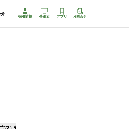
紹介
採用情報
番組表
アプリ
お問合せ
ツヤカミキリ
ももちゃり停止