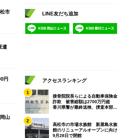
松市
LINE友だち追加
派遣
0円
アクセスランキング
1
接骨院院長らによる自動車保険金
詐欺 被害総額は2700万円超
香川県警が最終送検、捜査本部解
散
岡山
2
高松市の市場水族館 新屋島水族
館のリニューアルオープンに向け
9月28日で閉館