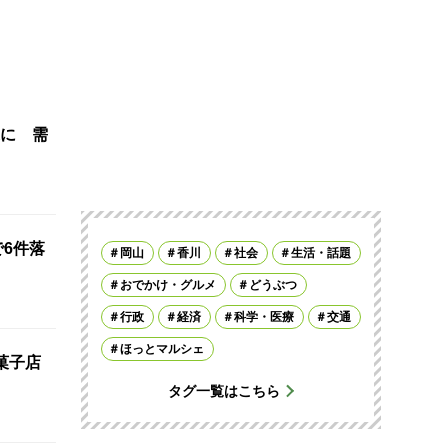
に 需
で6件落
岡山
香川
社会
生活・話題
おでかけ・グルメ
どうぶつ
行政
経済
科学・医療
交通
ほっとマルシェ
菓子店
タグ一覧はこちら