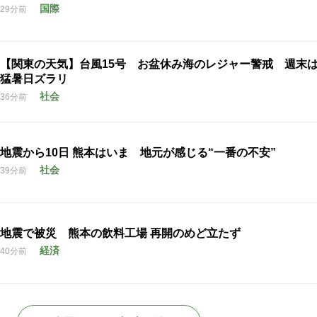
国際
29分前
【関東の天気】台風15号 お盆休み海のレジャー警戒 週末
猛暑日ズラリ
社会
36分前
地震から10日 熊本はいま 地元が感じる“一番の不安”
社会
39分前
地震で被災 熊本の飲料工場 再開のめど立たず
経済
40分前