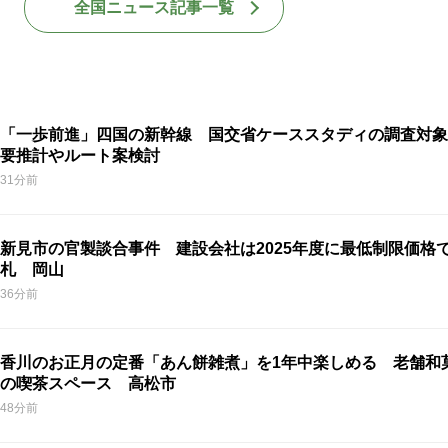
全国ニュース記事一覧
「一歩前進」四国の新幹線 国交省ケーススタディの調査対象
要推計やルート案検討
31分前
新見市の官製談合事件 建設会社は2025年度に最低制限価格
札 岡山
36分前
香川のお正月の定番「あん餅雑煮」を1年中楽しめる 老舗和
の喫茶スペース 高松市
48分前