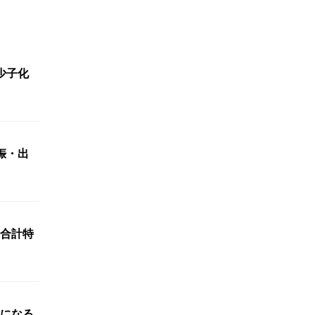
少子化
娠・出
 合計特
になる