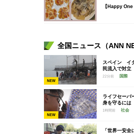
【Happy On
全国ニュース（ANN N
スペイン イ
民流入で対立
国際
22分前
NEW
ライフセーバ
身を守るには
社会
1時間前
NEW
「世界一安全