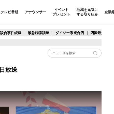
イベント
地域を元気に
テレビ番組
アナウンサー
企業
プレゼント
する取り組み
製談合事件続報
緊急銃猟訓練
ダイソー系複合店
四国最大スリ
21日放送