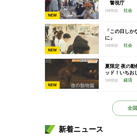
警視庁
社会
1時間前
NEW
「この日しかな
に」
社会
1時間前
NEW
夏限定 夜の
ッド！いちお
経済
1時間前
NEW
全
新着ニュース