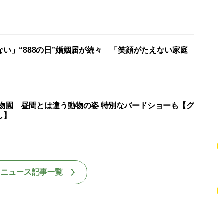
い」“888の日”婚姻届が続々 「笑顔がたえない家庭
動物園 昼間とは違う動物の姿 特別なバードショーも【グ
し】
国ニュース記事一覧