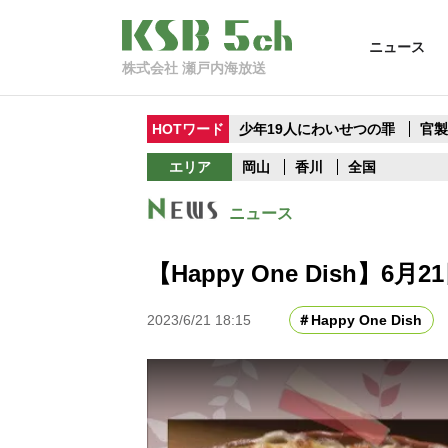
ニュース
株式会社 瀬戸内海放送
HOTワード
少年19人にわいせつの罪
官
エリア
岡山
香川
全国
ニュース
【Happy One Dish】6月
2023/6/21 18:15
Happy One Dish