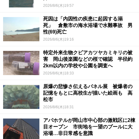
2026/8/6(木)19:57
死因は「内因性の疾患に起因する溺
死」 倉敷市の海水浴場で水難事故 男
性(69)死亡
2026/8/6(木)19:16
特定外来生物クビアカツヤカミキリの被
害 岡山後楽園などの桜で確認 半径約
2km以内の学校や公園を調査へ
2026/8/6(木)18:33
原爆の悲惨さ伝えるパネル展 被爆者の
記憶をもとに高校生が描いた絵画も 高
松市
2026/8/6(木)18:31
アパホテルが岡山市中心部の激戦区に2棟
目オープン 市街地を一望のプールに大
浴場…非日常感を意識