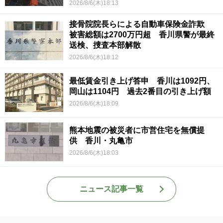
2026/8/6(木)18:13
接骨院院長らによる自動車保険金詐欺
被害総額は2700万円超 香川県警が最終
送検、捜査本部解散
2026/8/6(木)18:12
最低賃金引き上げ答申 香川は1092円、
岡山は1104円 過去2番目の引き上げ額
2026/8/6(木)18:09
熊本地震の被災者に市営住宅を無償提
供 香川・丸亀市
2026/8/6(木)18:03
ニュース記事一覧