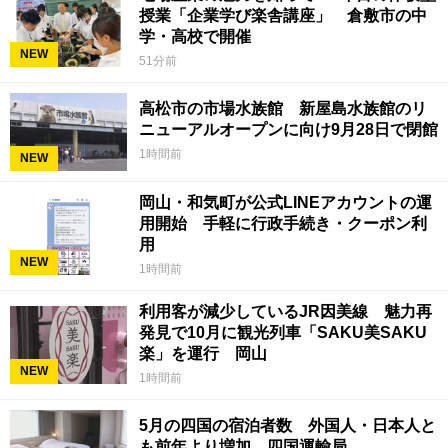
授業「企業学び楽舎講座」 倉敷市の中
学・高校で開催
NEW
51分前
高松市の市場水族館 新屋島水族館のリ
ニューアルオープンに向け9月28日で閉館
1時間前
NEW
岡山・和気町が公式LINEアカウントの運
用開始 手軽に行政手続き・クーポン利
用
NEW
1時間前
利用客が減少しているJR因美線 魅力再
発見で10月に観光列車「SAKU美SAKU
楽」を運行 岡山
NEW
1時間前
5月の四国の宿泊者数 外国人・日本人と
も前年より増加 四国運輸局