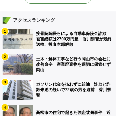
アクセスランキング
1
接骨院院長らによる自動車保険金詐欺
被害総額は2700万円超 香川県警が最終
送検、捜査本部解散
2
土木・解体工事など行う岡山市の会社に
改善命令 産業廃棄物を適切に保管せず
岡山
3
ガソリン代金を払わずに給油 詐欺と詐
欺未遂の疑いで72歳の男を逮捕 香川県
警
4
高松市の住宅で起きた強盗致傷事件 近