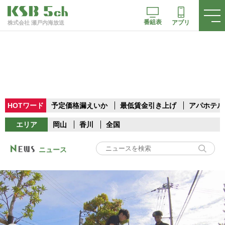
番組表
アプリ
株式会社 瀬戸内海放送
HOTワード
予定価格漏えいか
最低賃金引き上げ
アパホテル
エリア
岡山
香川
全国
ニュース