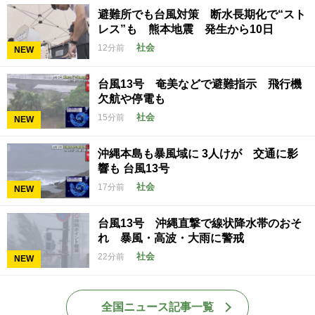
避難所でも台風対策 断水長期化で“スト
レス”も 熊本地震 発生から10日
社会
12分前
NEW
台風13号 奄美などで避難指示 飛行機
欠航や停電も
社会
15分前
NEW
沖縄本島も暴風域に 3人けが 交通に影
響も 台風13号
社会
17分前
NEW
台風13号 沖縄直撃で線状降水帯のおそ
れ 暴風・高波・大雨に警戒
社会
22分前
NEW
全国ニュース記事一覧