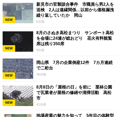
新見市の官製談合事件 市職員ら男2人を
送検 2人は遠縁関係…以前から価格漏洩
繰り返していたか 岡山
NEW
5分前
8月のさぬき高松まつり サンポート高松
を会場に24連が総おどり 花火有料観覧
席は残り350席
NEW
9分前
岡山県 7月の企業倒産12件 7カ月連続
で二桁台
36分前
NEW
8月8日の「屋根の日」を前に 栗林公園
で瓦業者が屋根の修繕や清掃活動 高松
市
NEW
41分前
地場産業の魅力を知って 5年目の体験型