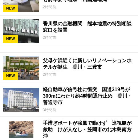
2時間前
NEW
香川県の金融機関 熊本地震の特別相談
窓口を設置
2時間前
NEW
父母ケ浜近くに新しいリノベーションホ
テルが誕生 香川・三豊市
2時間前
NEW
軽自動車が信号柱に衝突 国道319号が
300mにわたり約4時間通行止め 香川・
善通寺市
3時間前
手漕ぎボートが強風で動けず 巡視艇が
救助 けが人なし・笠岡市の北木島南方
沖