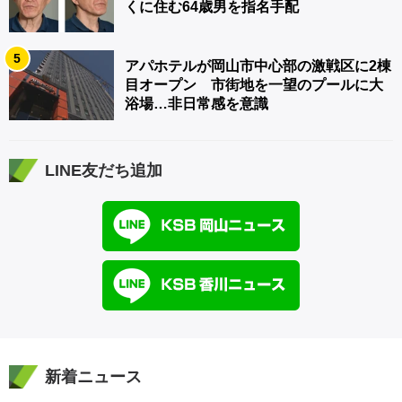
くに住む64歳男を指名手配
5
アパホテルが岡山市中心部の激戦区に2棟
目オープン 市街地を一望のプールに大
浴場…非日常感を意識
LINE友だち追加
新着ニュース