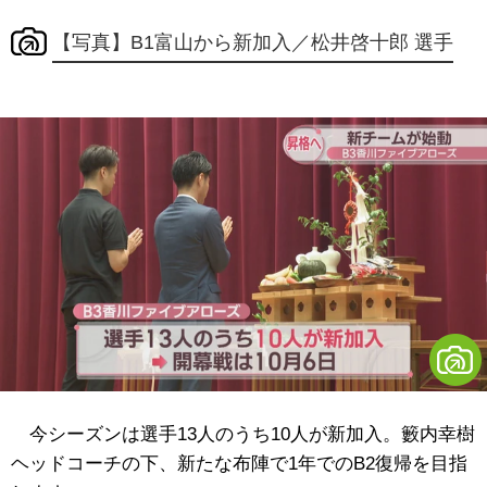
【写真】B1富山から新加入／松井啓十郎 選手
今シーズンは選手13人のうち10人が新加入。籔内幸樹
ヘッドコーチの下、新たな布陣で1年でのB2復帰を目指