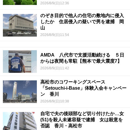
2026/8/9(日)12:36
のぞき目的で他人の住宅の敷地内に侵入
したか 住居侵入の疑いで男を逮捕 岡
山
2026/8/9(日)11:54
AMDA 八代市で支援活動続ける ５日
からは夜間も常駐【熊本で最大震度7】
2026/8/9(日)11:42
高松市のコワーキングスペース
「Setouchi-i-Base」体験入会キャンペー
ン 香川
2026/8/9(日)10:38
自宅で夫の後頭部など切り付けたか…女
(51)を殺人未遂容疑で逮捕 女は殺意を
否認 香川・高松市