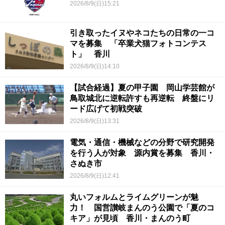
2026/8/9(日)15:21
引き取ったイヌやネコたちの日常の一コ
マを募集 「卒業犬猫フォトコンテス
ト」 香川
2026/8/9(日)14:10
【試合経過】夏の甲子園 岡山学芸館が
鳥取城北に逆転許すも再逆転 終盤にリ
ード広げて初戦突破
2026/8/9(日)13:31
電気・通信・機械などの分野で研究開発
を行う人が対象 源内賞を募集 香川・
さぬき市
2026/8/9(日)12:41
丸いフォルムとライムグリーンが魅
力！ 国営讃岐まんのう公園で「夏のコ
キア」が見頃 香川・まんのう町