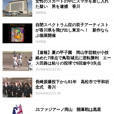
女性のスカートの中にスマホを差し入れ
た疑い 男を逮捕 香川
3時間前
自閉スペクトラム症の双子アーティスト
が香川県を飛び出し東京へ！ 新作なら
ぶ個展開催
5時間前
【速報】夏の甲子園 岡山学芸館が小技
絡めた7得点で鳥取城北に逆転勝利 エー
ス田路は粘りの投球で9回途中3失点
2026/8/9(日)15:52
長崎原爆投下から81年 高松市で平和祈
念式 香川
2026/8/9(日)15:38
J1ファジアーノ岡山 開幕戦は黒星