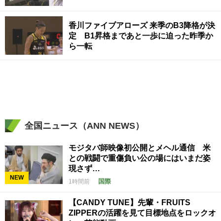
香川ファイブアローズ 来季のB3降格が決
定 B1昇格まであと一歩に迫った昨季か
ら一転
全国ニュース（ANN NEWS）
モジタバ師映像初公開とメヘル通信 米
との戦闘で重傷負い公の場にはいまだ姿
現さず…
NEW
国際
1時間前
【CANDY TUNE】先輩・FRUITS
ZIPPERの活躍を見て目標地点をロックオ