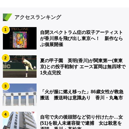
アクセスランキング
1
自閉スペクトラム症の双子アーティスト
が香川県を飛び出し東京へ！ 新作なら
ぶ個展開催
2
夏の甲子園 英明(香川)が関東第一(東東
京)との投手戦制す エース冨岡は無四球で
1失点完投
3
「火が服に燃え移った」86歳女性が救急
搬送 搬送時は意識あり 香川・丸亀市
4
自宅で夫の後頭部など切り付けたか…女
(51)を殺人未遂容疑で逮捕 女は殺意を