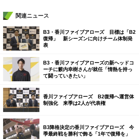
関連ニュース
B3・香川ファイブアローズ 目標は「B2
復帰」 新シーズンに向けチーム体制発
表
B3・香川ファイブアローズの新ヘッドコ
ーチに籔内幸樹さんが就任「情熱を持っ
て闘っていきたい」
香川ファイブアローズ B2復帰へ運営体
制強化 来季は2人が代表権
B3降格決定の香川ファイブアローズ 今
季最終戦を勝利で飾る「1年で復帰を」