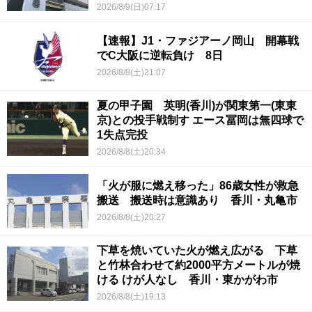
2026/8/9(日)07:17
【速報】J1・ファジアーノ岡山 開幕戦
でC大阪に逆転負け 8日
2026/8/8(土)21:07
夏の甲子園 英明(香川)が関東第一(東東
京)との投手戦制す エース冨岡は無四球で
1失点完投
2026/8/8(土)20:34
「火が服に燃え移った」86歳女性が救急
搬送 搬送時は意識あり 香川・丸亀市
2026/8/8(土)20:27
下草を焼いていた火が燃え広がる 下草
と竹林合わせて約2000平方メートルが焼
ける けが人なし 香川・東かがわ市
2026/8/8(土)19:13