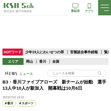
番組表
アプリ
株式会社 瀬戸内海放送
HOTワード
少年19人にわいせつの罪
官製談合事件続報
緊急
エリア
岡山
香川
全国
ニュース
B3・香川ファイブアローズ 新チームが始動 選手
13人中10人が新加入 開幕戦は10月6日
2023/7/10 18:41
香川
スポーツ