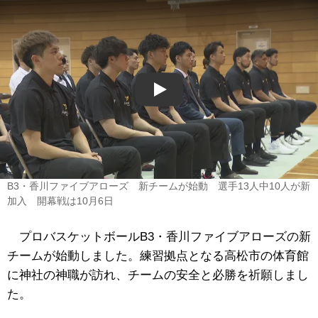
Play
B3・香川ファイブアローズ 新チームが始動 選手13人中10人が新
加入 開幕戦は10月6日
プロバスケットボールB3・香川ファイブアローズの新
チームが始動しました。練習拠点となる高松市の体育館
に神社の神職が訪れ、チームの安全と必勝を祈願しまし
た。