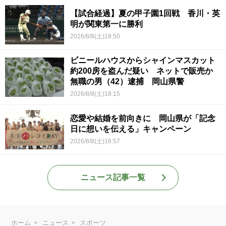
【試合経過】夏の甲子園1回戦 香川・英
明が関東第一に勝利
2026/8/8(土)18:50
ビニールハウスからシャインマスカット
約200房を盗んだ疑い ネットで販売か
無職の男（42）逮捕 岡山県警
2026/8/8(土)18:15
恋愛や結婚を前向きに 岡山県が「記念
日に想いを伝える」キャンペーン
2026/8/8(土)16:57
ニュース記事一覧
ホーム
ニュース
スポーツ