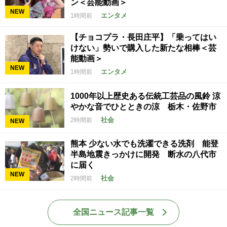
ン＜芸能動画＞
NEW
エンタメ
1時間前
【チョコプラ・長田庄平】「乗ってはい
けない」勢いで購入した新たな相棒＜芸
能動画＞
NEW
エンタメ
1時間前
1000年以上歴史ある伝統工芸品の風鈴 涼
やかな音でひとときの涼 栃木・佐野市
社会
2時間前
NEW
熊本 少ない水でも洗濯できる洗剤 能登
半島地震きっかけに開発 断水の八代市
に届く
NEW
社会
2時間前
全国ニュース記事一覧