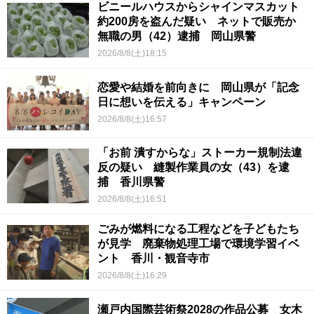
ビニールハウスからシャインマスカット
約200房を盗んだ疑い ネットで販売か
無職の男（42）逮捕 岡山県警
2026/8/8(土)18:15
恋愛や結婚を前向きに 岡山県が「記念
日に想いを伝える」キャンペーン
2026/8/8(土)16:57
「お前 潰すからな」ストーカー規制法違
反の疑い 縫製作業員の女（43）を逮
捕 香川県警
2026/8/8(土)16:51
ごみが燃料になる工程などを子どもたち
が見学 廃棄物処理工場で環境学習イベ
ント 香川・観音寺市
2026/8/8(土)16:29
瀬戸内国際芸術祭2028の作品公募 女木