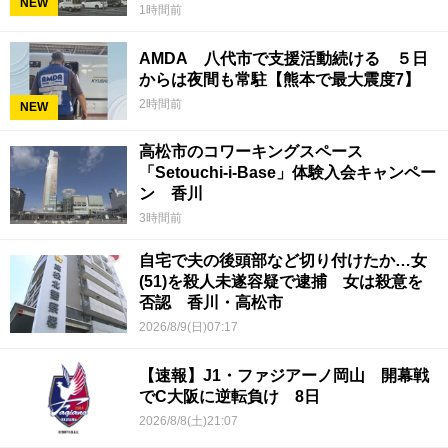
NEW
1時間前
AMDA 八代市で支援活動続ける ５日
からは夜間も常駐【熊本で最大震度7】
2時間前
NEW
高松市のコワーキングスペース
「Setouchi-i-Base」体験入会キャンペー
ン 香川
3時間前
自宅で夫の後頭部など切り付けたか…女
(51)を殺人未遂容疑で逮捕 女は殺意を
否認 香川・高松市
2026/8/9(日)07:17
【速報】J1・ファジアーノ岡山 開幕戦
でC大阪に逆転負け 8日
2026/8/8(土)21:07