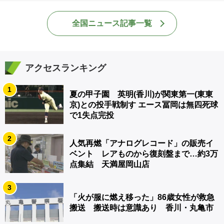
全国ニュース記事一覧
アクセスランキング
1
夏の甲子園 英明(香川)が関東第一(東東
京)との投手戦制す エース冨岡は無四死球
で1失点完投
2
人気再燃「アナログレコード」の販売イ
ベント レアものから復刻盤まで…約3万
点集結 天満屋岡山店
3
「火が服に燃え移った」86歳女性が救急
搬送 搬送時は意識あり 香川・丸亀市