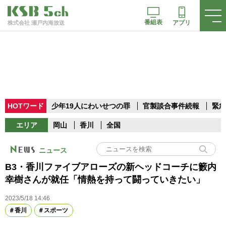
番組表
アプリ
株式会社 瀬戸内海放送
HOTワード
少年19人にわいせつの罪
官製談合事件続報
緊急
エリア
岡山
香川
全国
ニュース
B3・香川ファイブアローズの新ヘッドコーチに籔内
幸樹さんが就任「情熱を持って闘っていきたい」
2023/5/18 14:46
香川
スポーツ