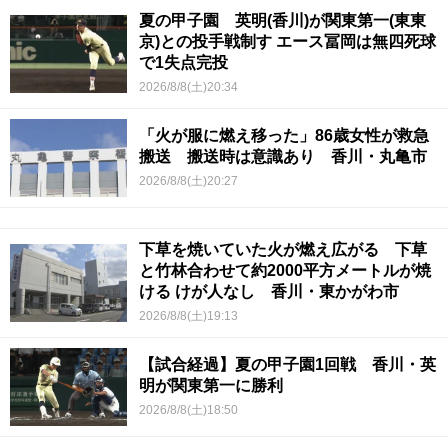
夏の甲子園 英明(香川)が関東第一(東東
京)との投手戦制す エース冨岡は無四死球
で1失点完投
2026/8/8(土)20:34
「火が服に燃え移った」86歳女性が救急
搬送 搬送時は意識あり 香川・丸亀市
2026/8/8(土)20:27
下草を焼いていた火が燃え広がる 下草
と竹林合わせて約2000平方メートルが焼
ける けが人なし 香川・東かがわ市
2026/8/8(土)19:13
【試合経過】夏の甲子園1回戦 香川・英
明が関東第一に勝利
2026/8/8(土)18:50