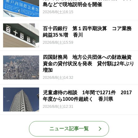
島などで現地説明会を開催
2026/8/8(土)16:15
百十四銀行 第１四半期決算 コア業務
純益35％増 香川
2026/8/8(土)15:59
四国財務局 地方公共団体への財政融資
資金の貸付状況を発表 貸付額は2年ぶり
増加
2026/8/8(土)14:32
児童虐待の相談 1年間で1271件 2017
年度から1000件超続く 香川県
2026/8/8(土)12:31
ニュース記事一覧