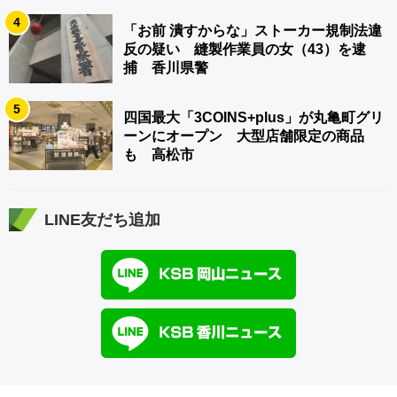
4
「お前 潰すからな」ストーカー規制法違
反の疑い 縫製作業員の女（43）を逮
捕 香川県警
5
四国最大「3COINS+plus」が丸亀町グリ
ーンにオープン 大型店舗限定の商品
も 高松市
LINE友だち追加