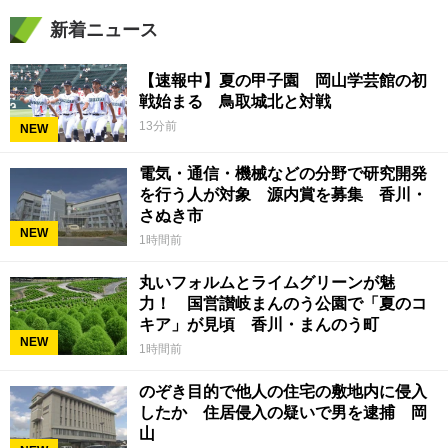
新着ニュース
【速報中】夏の甲子園 岡山学芸館の初
戦始まる 鳥取城北と対戦
13分前
NEW
電気・通信・機械などの分野で研究開発
を行う人が対象 源内賞を募集 香川・
さぬき市
NEW
1時間前
丸いフォルムとライムグリーンが魅
力！ 国営讃岐まんのう公園で「夏のコ
キア」が見頃 香川・まんのう町
NEW
1時間前
のぞき目的で他人の住宅の敷地内に侵入
したか 住居侵入の疑いで男を逮捕 岡
山