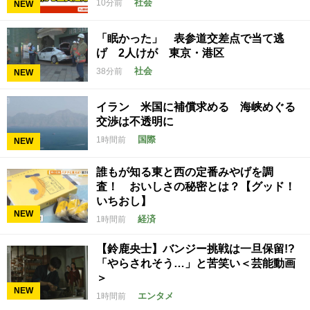
社会
10分前
NEW
「眠かった」 表参道交差点で当て逃
げ 2人けが 東京・港区
社会
38分前
NEW
イラン 米国に補償求める 海峡めぐる
交渉は不透明に
国際
1時間前
NEW
誰もが知る東と西の定番みやげを調
査！ おいしさの秘密とは？【グッド！
いちおし】
NEW
経済
1時間前
【鈴鹿央士】バンジー挑戦は一旦保留!?
「やらされそう…」と苦笑い＜芸能動画
＞
NEW
エンタメ
1時間前