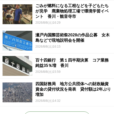
ごみが燃料になる工程などを子どもたち
が見学 廃棄物処理工場で環境学習イベ
ント 香川・観音寺市
2026/8/8(土)16:29
瀬戸内国際芸術祭2028の作品公募 女木
島などで現地説明会を開催
2026/8/8(土)16:15
百十四銀行 第１四半期決算 コア業務
純益35％増 香川
2026/8/8(土)15:59
四国財務局 地方公共団体への財政融資
資金の貸付状況を発表 貸付額は2年ぶり
増加
2026/8/8(土)14:32