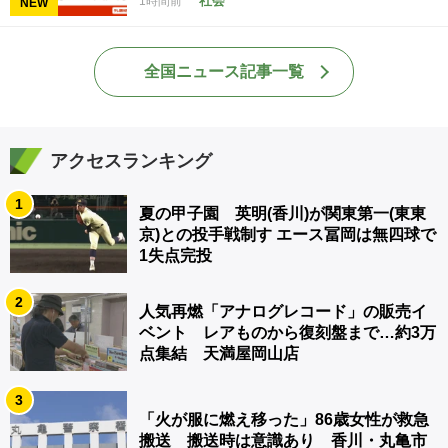
社会
1時間前
NEW
全国ニュース記事一覧
アクセスランキング
1
夏の甲子園 英明(香川)が関東第一(東東
京)との投手戦制す エース冨岡は無四球で
1失点完投
2
人気再燃「アナログレコード」の販売イ
ベント レアものから復刻盤まで…約3万
点集結 天満屋岡山店
3
「火が服に燃え移った」86歳女性が救急
搬送 搬送時は意識あり 香川・丸亀市