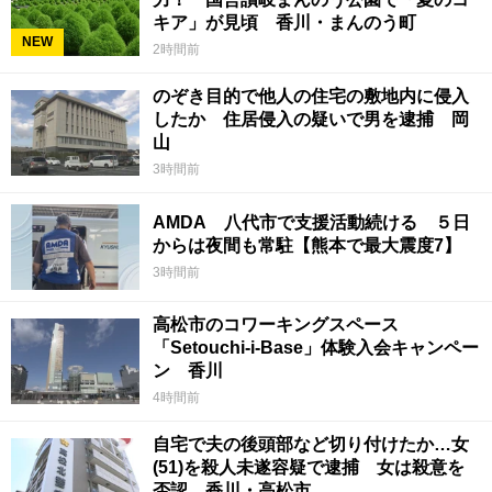
キア」が見頃 香川・まんのう町
NEW
2時間前
のぞき目的で他人の住宅の敷地内に侵入
したか 住居侵入の疑いで男を逮捕 岡
山
3時間前
AMDA 八代市で支援活動続ける ５日
からは夜間も常駐【熊本で最大震度7】
3時間前
高松市のコワーキングスペース
「Setouchi-i-Base」体験入会キャンペー
ン 香川
4時間前
自宅で夫の後頭部など切り付けたか…女
(51)を殺人未遂容疑で逮捕 女は殺意を
否認 香川・高松市