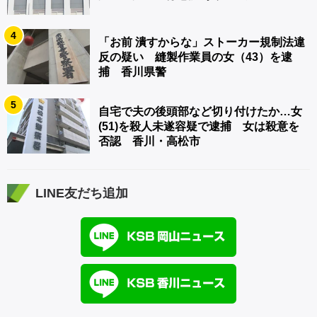
4
「お前 潰すからな」ストーカー規制法違
反の疑い 縫製作業員の女（43）を逮
捕 香川県警
5
自宅で夫の後頭部など切り付けたか…女
(51)を殺人未遂容疑で逮捕 女は殺意を
否認 香川・高松市
LINE友だち追加