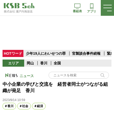
番組表
アプリ
株式会社 瀬戸内海放送
HOTワード
少年19人にわいせつの罪
官製談合事件続報
緊急
エリア
岡山
香川
全国
ニュース
中小企業の学びと交流を 経営者同士がつながる組
織が発足 香川
2023/9/14 10:59
香川
社会
経済