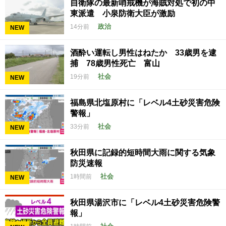
自衛隊の最新哨戒機が海賊対処で初の中
東派遣 小泉防衛大臣が激励
政治
14分前
NEW
酒酔い運転し男性はねたか 33歳男を逮
捕 78歳男性死亡 富山
社会
19分前
NEW
福島県北塩原村に「レベル4土砂災害危険
警報」
社会
33分前
NEW
秋田県に記録的短時間大雨に関する気象
防災速報
社会
1時間前
NEW
秋田県湯沢市に「レベル4土砂災害危険警
報」