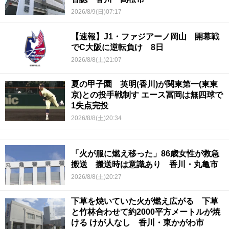
2026/8/9(日)07:17
【速報】J1・ファジアーノ岡山 開幕戦
でC大阪に逆転負け 8日
2026/8/8(土)21:07
夏の甲子園 英明(香川)が関東第一(東東
京)との投手戦制す エース冨岡は無四球で
1失点完投
2026/8/8(土)20:34
「火が服に燃え移った」86歳女性が救急
搬送 搬送時は意識あり 香川・丸亀市
2026/8/8(土)20:27
下草を焼いていた火が燃え広がる 下草
と竹林合わせて約2000平方メートルが焼
ける けが人なし 香川・東かがわ市