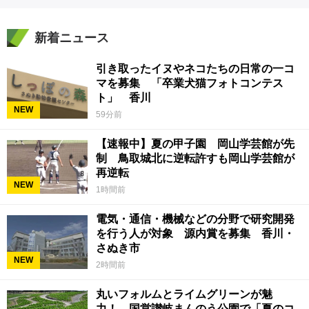
新着ニュース
引き取ったイヌやネコたちの日常の一コ
マを募集 「卒業犬猫フォトコンテス
ト」 香川
NEW
59分前
【速報中】夏の甲子園 岡山学芸館が先
制 鳥取城北に逆転許すも岡山学芸館が
再逆転
NEW
1時間前
電気・通信・機械などの分野で研究開発
を行う人が対象 源内賞を募集 香川・
さぬき市
NEW
2時間前
丸いフォルムとライムグリーンが魅
力！ 国営讃岐まんのう公園で「夏のコ