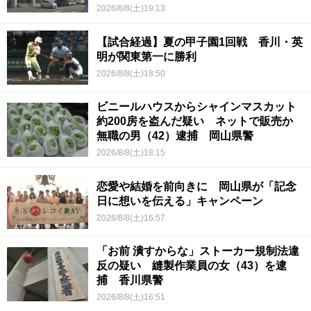
2026/8/8(土)19:13
【試合経過】夏の甲子園1回戦 香川・英
明が関東第一に勝利
2026/8/8(土)18:50
ビニールハウスからシャインマスカット
約200房を盗んだ疑い ネットで販売か
無職の男（42）逮捕 岡山県警
2026/8/8(土)18:15
恋愛や結婚を前向きに 岡山県が「記念
日に想いを伝える」キャンペーン
2026/8/8(土)16:57
「お前 潰すからな」ストーカー規制法違
反の疑い 縫製作業員の女（43）を逮
捕 香川県警
2026/8/8(土)16:51