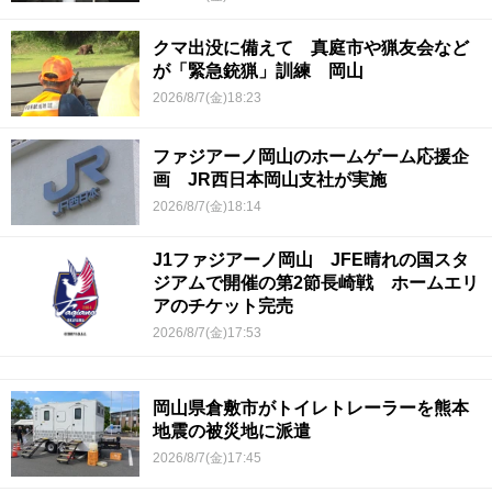
クマ出没に備えて 真庭市や猟友会など
が「緊急銃猟」訓練 岡山
2026/8/7(金)18:23
ファジアーノ岡山のホームゲーム応援企
画 JR西日本岡山支社が実施
2026/8/7(金)18:14
J1ファジアーノ岡山 JFE晴れの国スタ
ジアムで開催の第2節長崎戦 ホームエリ
アのチケット完売
2026/8/7(金)17:53
岡山県倉敷市がトイレトレーラーを熊本
地震の被災地に派遣
2026/8/7(金)17:45