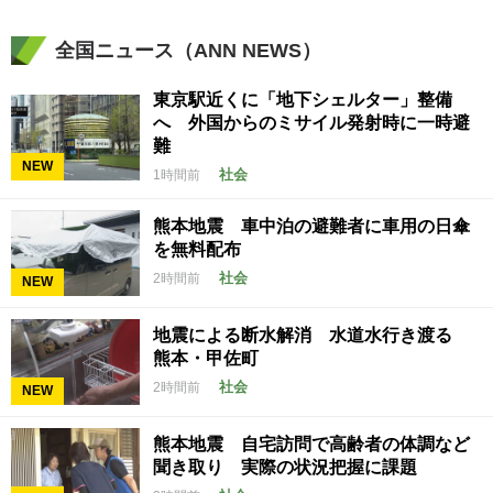
全国ニュース（ANN NEWS）
東京駅近くに「地下シェルター」整備
へ 外国からのミサイル発射時に一時避
難
NEW
社会
1時間前
熊本地震 車中泊の避難者に車用の日傘
を無料配布
社会
2時間前
NEW
地震による断水解消 水道水行き渡る
熊本・甲佐町
社会
2時間前
NEW
熊本地震 自宅訪問で高齢者の体調など
聞き取り 実際の状況把握に課題