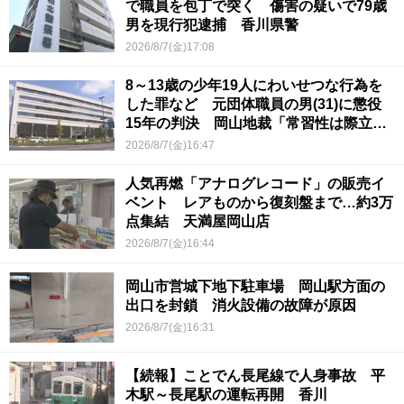
で職員を包丁で突く 傷害の疑いで79歳
男を現行犯逮捕 香川県警
2026/8/7(金)17:08
8～13歳の少年19人にわいせつな行為を
した罪など 元団体職員の男(31)に懲役
15年の判決 岡山地裁「常習性は際立っ
ていて被害結果も非常に重い」
2026/8/7(金)16:47
人気再燃「アナログレコード」の販売イ
ベント レアものから復刻盤まで…約3万
点集結 天満屋岡山店
2026/8/7(金)16:44
岡山市営城下地下駐車場 岡山駅方面の
出口を封鎖 消火設備の故障が原因
2026/8/7(金)16:31
【続報】ことでん長尾線で人身事故 平
木駅～長尾駅の運転再開 香川