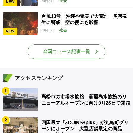
社会
2時間前
NEW
台風13号 沖縄や奄美で大荒れ 災害発
生に警戒 空の便にも影響
社会
2時間前
NEW
全国ニュース記事一覧
アクセスランキング
1
高松市の市場水族館 新屋島水族館のリ
ニューアルオープンに向け9月28日で閉館
2
四国最大「3COINS+plus」が丸亀町グリ
ーンにオープン 大型店舗限定の商品