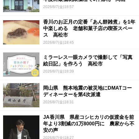
2026/8/7(金)18:57
香川のお正月の定番「あん餅雑煮」を1年
中楽しめる 老舗和菓子店の喫茶スペー
ス 高松市
2026/8/7(金)18:45
ミラーレス一眼カメラで撮影して「写真
絵日記」を作ろう 高松市
2026/8/7(金)18:39
岡山県 熊本地震の被災地にDMATコー
ディネーターを第4次派遣
2026/8/7(金)18:31
JA香川県 県産コシヒカリの仮渡金を前
年より3割減の1万8000円に 農家から不
安の声
2026/8/7(金)18:27