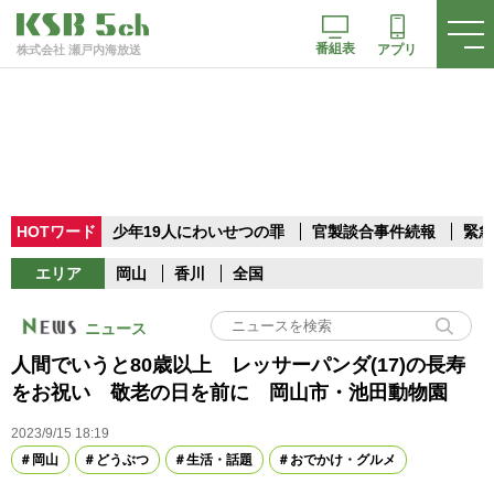
番組表
アプリ
株式会社 瀬戸内海放送
HOTワード
少年19人にわいせつの罪
官製談合事件続報
緊急
エリア
岡山
香川
全国
ニュース
人間でいうと80歳以上 レッサーパンダ(17)の長寿
をお祝い 敬老の日を前に 岡山市・池田動物園
2023/9/15 18:19
岡山
どうぶつ
生活・話題
おでかけ・グルメ