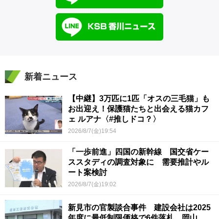
新着ニュース
【中継】3万匹に1匹「オスの三毛猫」も
お出迎え！保護猫たちと出会える猫カフ
ェ ルアナ〈#推しドコ？〉
2026/8/7(金)19:54
「一歩前進」四国の新幹線 国交省ケー
ススタディの調査対象に 需要推計やル
ート案検討
2026/8/7(金)19:02
新見市の官製談合事件 建設会社は2025
年度に最低制限価格で6件落札 岡山