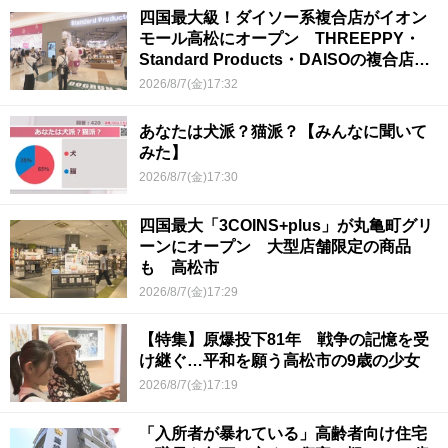
四国最大級！ダイソー系複合店がイオン
モール高松にオープン THREEPPY・
Standard Products・DAISOの複合店は
香川県初
2026/8/7(金)17:32
あなたは犬派？猫派？【みんなに聞いて
みた】
2026/8/7(金)17:30
四国最大「3COINS+plus」が丸亀町グリ
ーンにオープン 大型店舗限定の商品
も 高松市
2026/8/7(金)17:29
【特集】原爆投下81年 戦争の記憶を受
け継ぐ…平和を願う高松市の9歳の少女
2026/8/7(金)17:19
「入所者が暴れている」高齢者向け住宅