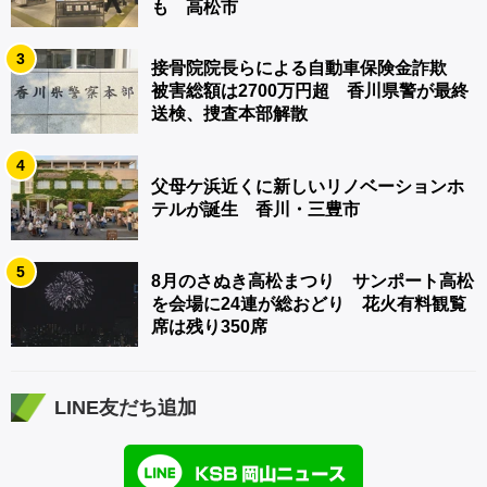
も 高松市
3
接骨院院長らによる自動車保険金詐欺
被害総額は2700万円超 香川県警が最終
送検、捜査本部解散
4
父母ケ浜近くに新しいリノベーションホ
テルが誕生 香川・三豊市
5
8月のさぬき高松まつり サンポート高松
を会場に24連が総おどり 花火有料観覧
席は残り350席
LINE友だち追加