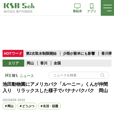
番組表
アプリ
株式会社 瀬戸内海放送
HOTワード
第2次取水制限開始
少雨が新米にも影響
香川県
エリア
岡山
香川
全国
ニュース
池田動物園にアメリカバク「ルーニー」くんが仲間
入り リラックスした様子でバナナパクパク 岡山
2023/4/26 19:02
岡山
どうぶつ
生活・話題