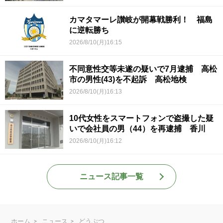
カマタマーレ讃岐が開幕戦勝利！ 福島
に逆転勝ち
2026/8/10(月)16:15
不同意性交等未遂の疑いで7月逮捕 高松
市の男性(43)を不起訴 高松地検
2026/8/10(月)16:13
10代女性をスマートフォンで盗撮した疑
いで会社員の男（44）を再逮捕 香川
2026/8/10(月)16:12
ニュース記事一覧
ホーム
ニュース
どうぶつ