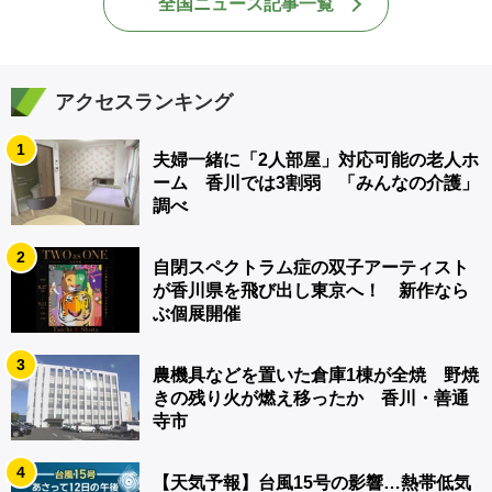
全国ニュース記事一覧
アクセスランキング
1
夫婦一緒に「2人部屋」対応可能の老人ホ
ーム 香川では3割弱 「みんなの介護」
調べ
2
自閉スペクトラム症の双子アーティスト
が香川県を飛び出し東京へ！ 新作なら
ぶ個展開催
3
農機具などを置いた倉庫1棟が全焼 野焼
きの残り火が燃え移ったか 香川・善通
寺市
4
【天気予報】台風15号の影響…熱帯低気