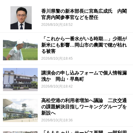
香川県警の新本部長に宮島広成氏 内閣
官房内閣参事官などを歴任
2026/8/10(月)18:52
「これから一番水がいる時期…」少雨が
新米にも影響…岡山市の農園で穂が枯れ
る被害
2026/8/10(月)18:45
講演会の申し込みフォームで個人情報漏
洩か 岡山・早島町
2026/8/10(月)18:42
高松空港の利用者増加へ議論 二次交通
の課題解決目指しワーキンググループを
新設へ
2026/8/10(月)18:36
「ももちゃり」サービス再開 一部利用