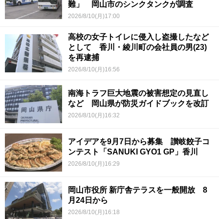
難」 岡山市のシンクタンクが調査
2026/8/10(月)17:00
高校の女子トイレに侵入し盗撮したなど
として 香川・綾川町の会社員の男(23)
を再逮捕
2026/8/10(月)16:56
南海トラフ巨大地震の被害想定の見直し
など 岡山県が防災ガイドブックを改訂
2026/8/10(月)16:32
アイデアを9月7日から募集 讃岐餃子コ
ンテスト「SANUKI GYO1 GP」香川
2026/8/10(月)16:29
岡山市役所 新庁舎テラスを一般開放 8
月24日から
2026/8/10(月)16:18