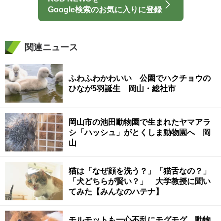
Google検索のお気に入りに登録
関連ニュース
ふわふわかわいい 公園でハクチョウの
ひなが5羽誕生 岡山・総社市
岡山市の池田動物園で生まれたヤマアラ
シ「ハッシュ」がとくしま動物園へ 岡
山
猫は「なぜ顔を洗う？」「猫舌なの？」
「犬どちらが賢い？」 大学教授に聞い
てみた【みんなのハテナ】
モルモットも一心不乱にモグモグ 動物