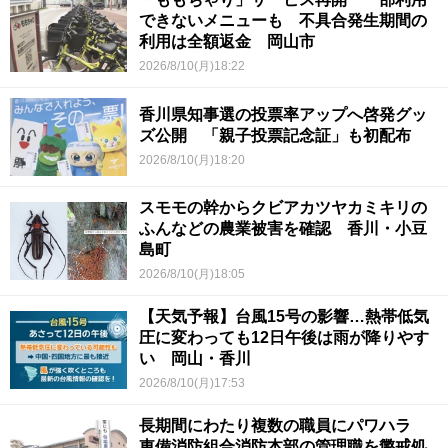
できないメニューも 不具合発生期間の
利用は全額返金 岡山市
2026/8/10(月)18:22
香川県知事選の投票率アップへ啓発グッ
ズ公開 「親子投票記念証」も初配布
2026/8/10(月)18:20
スモモの幹からクビアカツヤカミキリの
ふんなどの農業被害を確認 香川・小豆
島町
2026/8/10(月)18:05
【天気予報】台風15号の影響…熱帯低気
圧に変わっても12日午後は雨が降りやす
い 岡山・香川
2026/8/10(月)17:53
長期間にわたり複数の職員にパワハラ
東備消防組合消防本部の管理職を懲戒処