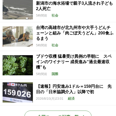
新潟市の海水浴場で親子3人流され子ども
2人死亡
社会
5時間前
台湾の高雄市が北九州市や大手うどんチ
ェーンと組み「肉ごぼ天うどん」200食ふ
るまう
社会
5時間前
ブドウ収穫 猛暑受け異例の早朝に スペ
インのワイナリー 成長進み“過去最速収
穫”も
国際
5時間前
【速報】円安進み1ドル＝159円台に 先
日の「日米協調介入」以降で初
経済
2026/8/10(月)23:01