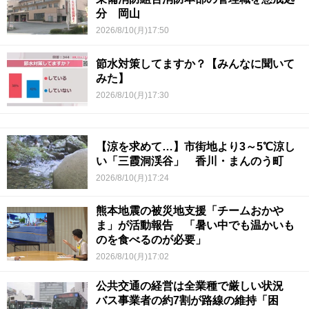
分 岡山
2026/8/10(月)17:50
節水対策してますか？【みんなに聞いて
みた】
2026/8/10(月)17:30
【涼を求めて…】市街地より3～5℃涼し
い「三霞洞渓谷」 香川・まんのう町
2026/8/10(月)17:24
熊本地震の被災地支援「チームおかや
ま」が活動報告 「暑い中でも温かいも
のを食べるのが必要」
2026/8/10(月)17:02
公共交通の経営は全業種で厳しい状況
バス事業者の約7割が路線の維持「困