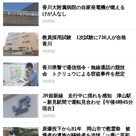
香川大附属病院の自家発電機が燃える
けが人なし
3時間前
教員採用試験 1次試験に736人が合格
香川
3時間前
香川県警で通信指令・無線通話の競技
会 トクリュウによる窃盗事件を想定
3時間前
JR姫新線 走行中に揺れを感知 津山駅
～新見駅間で運転見合わせ【午後4時45分
現在】
3時間前
原爆投下から81年 岡山市で慰霊祭 被
爆者や遺族が犠牲者を追悼「一番に平和