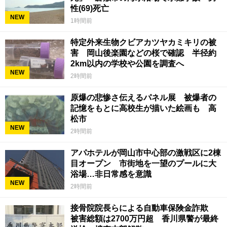
性(69)死亡
NEW
1時間前
特定外来生物クビアカツヤカミキリの被
害 岡山後楽園などの桜で確認 半径約
2km以内の学校や公園を調査へ
NEW
2時間前
原爆の悲惨さ伝えるパネル展 被爆者の
記憶をもとに高校生が描いた絵画も 高
松市
NEW
2時間前
アパホテルが岡山市中心部の激戦区に2棟
目オープン 市街地を一望のプールに大
浴場…非日常感を意識
NEW
2時間前
接骨院院長らによる自動車保険金詐欺
被害総額は2700万円超 香川県警が最終