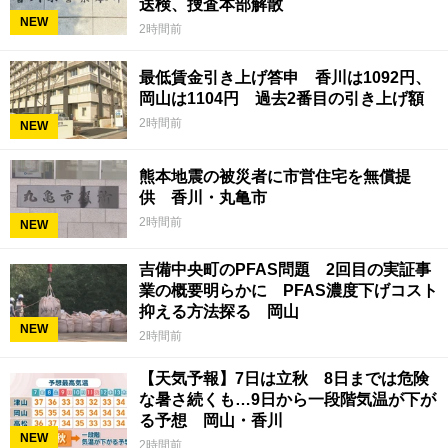
送検、捜査本部解散
NEW
2時間前
最低賃金引き上げ答申 香川は1092円、
岡山は1104円 過去2番目の引き上げ額
2時間前
NEW
熊本地震の被災者に市営住宅を無償提
供 香川・丸亀市
2時間前
NEW
吉備中央町のPFAS問題 2回目の実証事
業の概要明らかに PFAS濃度下げコスト
抑える方法探る 岡山
NEW
2時間前
【天気予報】7日は立秋 8日までは危険
な暑さ続くも…9日から一段階気温が下が
る予想 岡山・香川
NEW
2時間前