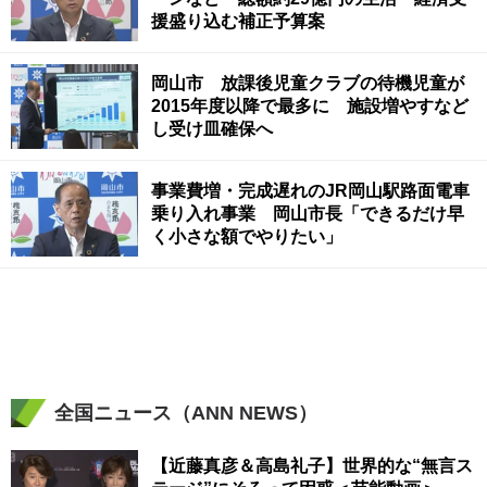
援盛り込む補正予算案
岡山市 放課後児童クラブの待機児童が
2015年度以降で最多に 施設増やすなど
し受け皿確保へ
事業費増・完成遅れのJR岡山駅路面電車
乗り入れ事業 岡山市長「できるだけ早
く小さな額でやりたい」
全国ニュース（ANN NEWS）
【近藤真彦＆高島礼子】世界的な“無言ス