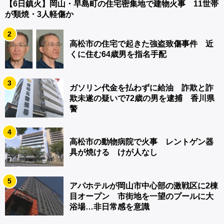
【6日鎮火】岡山・早島町の住宅密集地で建物火事 11世帯
が類焼・3人軽傷か
2
高松市の住宅で起きた強盗致傷事件 近
くに住む64歳男を指名手配
3
ガソリン代金を払わずに給油 詐欺と詐
欺未遂の疑いで72歳の男を逮捕 香川県
警
4
高松市の動物病院で火事 レントゲン器
具が焼ける けが人なし
5
アパホテルが岡山市中心部の激戦区に2棟
目オープン 市街地を一望のプールに大
浴場…非日常感を意識