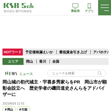
番組表
アプリ
株式会社 瀬戸内海放送
HOTワード
予定価格漏えいか
最低賃金引き上げ
アパホテル
エリア
岡山
香川
全国
ニュース
岡山城の初代城主・宇喜多秀家らをPR 岡山市が顕
彰会設立へ 歴史学者の磯田道史さんらをアドバイ
ザーに
2023/9/26 11:53
岡山
行政