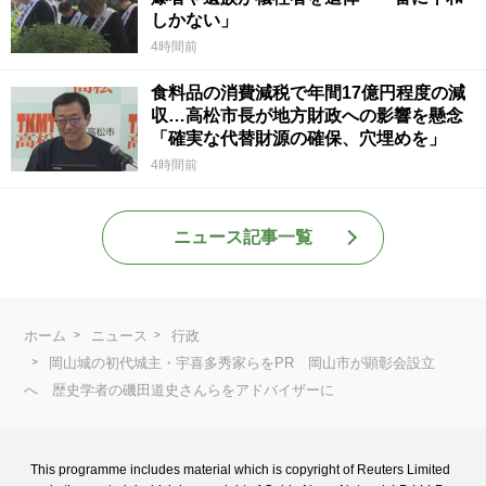
しかない」
4時間前
食料品の消費減税で年間17億円程度の減
収…高松市長が地方財政への影響を懸念
「確実な代替財源の確保、穴埋めを」
4時間前
ニュース記事一覧
ホーム
ニュース
行政
岡山城の初代城主・宇喜多秀家らをPR 岡山市が顕彰会設立
へ 歴史学者の磯田道史さんらをアドバイザーに
This programme includes material which is copyright of Reuters Limited