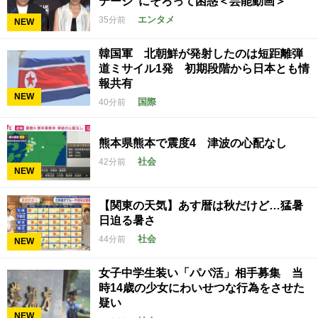
テージ”にそろって困惑＜芸能動画＞
エンタメ
35分前
NEW
韓国軍 北朝鮮が発射したのは短距離弾
道ミサイル1発 初期段階から日本とも情
報共有
NEW
国際
40分前
熊本県熊本で震度4 津波の心配なし
社会
42分前
NEW
【関東の天気】あす暦は秋だけど…猛暑
日迫る暑さ
社会
44分前
NEW
女子中学生装い「パパ活」相手募集 当
時14歳の少女にわいせつな行為をさせた
疑い
NEW