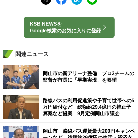
KSB NEWSを
Google検索のお気に入りに登録
関連ニュース
岡山市の新アリーナ整備 プロ3チームの
監督が市長に「早期実現」を要望
路線バスの利用促進策や子育て世帯への5
万円給付など 総額約29.4億円の補正予
算案など提案 9月定例岡山市議会
岡山市 路線バス運賃最大200円キャンペ
ーンなど 総額約29億円の生活・経済支