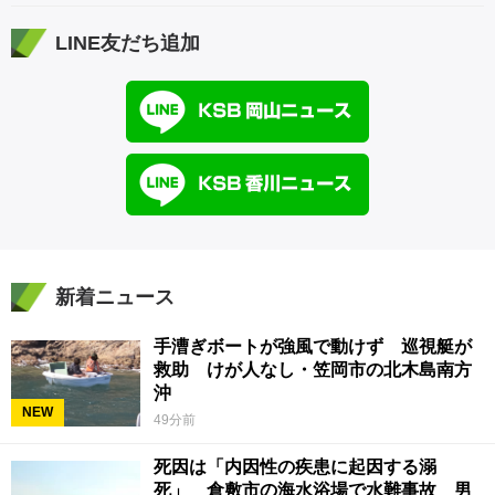
LINE友だち追加
新着ニュース
手漕ぎボートが強風で動けず 巡視艇が
救助 けが人なし・笠岡市の北木島南方
沖
NEW
49分前
死因は「内因性の疾患に起因する溺
死」 倉敷市の海水浴場で水難事故 男