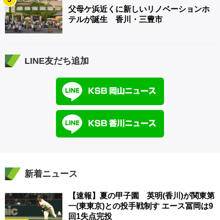
父母ケ浜近くに新しいリノベーションホ
テルが誕生 香川・三豊市
LINE友だち追加
新着ニュース
【速報】夏の甲子園 英明(香川)が関東第
一(東東京)との投手戦制す エース冨岡は9
回1失点完投