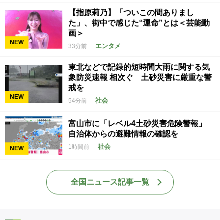
【指原莉乃】「ついこの間ありまし
た」、街中で感じた“運命”とは＜芸能動
画＞
NEW
エンタメ
33分前
東北などで記録的短時間大雨に関する気
象防災速報 相次ぐ 土砂災害に厳重な警
戒を
NEW
社会
54分前
富山市に「レベル4土砂災害危険警報」
自治体からの避難情報の確認を
社会
1時間前
NEW
全国ニュース記事一覧