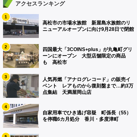
アクセスランキング
1
高松市の市場水族館 新屋島水族館のリ
ニューアルオープンに向け9月28日で閉館
2
四国最大「3COINS+plus」が丸亀町グリ
ーンにオープン 大型店舗限定の商品
も 高松市
3
人気再燃「アナログレコード」の販売イ
ベント レアものから復刻盤まで…約3万
点集結 天満屋岡山店
4
自家用車でひき逃げ容疑 町係長（55）
を停職6カ月処分 香川・多度津町
5