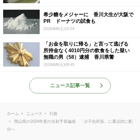
希少糖をメジャーに 香川大生が大阪で
PR ドーナツの試食も
2026/8/8(土)10:24
「お金を取りに帰る」と言って逃げる
所持金なく4010円分の飲食をした疑い
無職の男（58）逮捕 香川県警
2026/8/8(土)09:45
ニュース記事一覧
ホーム
ニュース
行政
岡山県の2024年度の当初予算編成 「少子化対策」に重点的に配
分へ