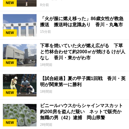
NEW
8分前
「火が服に燃え移った」86歳女性が救急
搬送 搬送時は意識あり 香川・丸亀市
15分前
NEW
下草を焼いていた火が燃え広がる 下草
と竹林合わせて約2000㎡が焼ける けが人
なし 香川・東かがわ市
NEW
1時間前
【試合経過】夏の甲子園1回戦 香川・英
明が関東第一に勝利
1時間前
NEW
ビニールハウスからシャインマスカット
約200房を盗んだ疑い ネットで販売か
無職の男（42）逮捕 岡山県警
NEW
2時間前