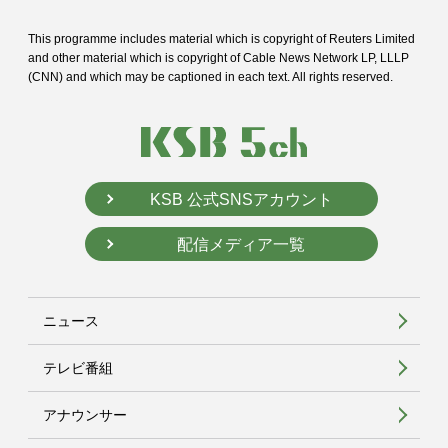
This programme includes material which is copyright of Reuters Limited
and
other material which is copyright of Cable News Network LP, LLLP
(CNN) and
which may be captioned in each text. All rights reserved.
KSB 公式SNSアカウント
配信メディア一覧
ニュース
テレビ番組
アナウンサー