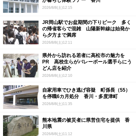
が暮らし体験ツアー 香川
2026/8/8(土)12:15
JR岡山駅でお盆期間の下りピーク 多く
の帰省客らで混雑 山陽新幹線は始発か
ら夕方まで満席
2026/8/8(土)12:11
県外から訪れる若者に高松市の魅力を
PR 高校生らがバレーボール選手らにう
どん店を紹介
2026/8/8(土)12:10
自家用車でひき逃げ容疑 町係長（55）
を停職6カ月処分 香川・多度津町
2026/8/8(土)11:35
熊本地震の被災者に県営住宅を提供 香
川県
2026/8/8(土)11:12