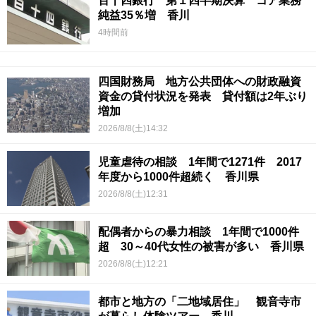
百十四銀行 第１四半期決算 コア業務
純益35％増 香川
4時間前
四国財務局 地方公共団体への財政融資
資金の貸付状況を発表 貸付額は2年ぶり
増加
2026/8/8(土)14:32
児童虐待の相談 1年間で1271件 2017
年度から1000件超続く 香川県
2026/8/8(土)12:31
配偶者からの暴力相談 1年間で1000件
超 30～40代女性の被害が多い 香川県
2026/8/8(土)12:21
都市と地方の「二地域居住」 観音寺市