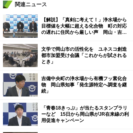
関連ニュース
【解説】「真剣に考えて！」浄水場から
目標値を大幅に超える化合物 町の対応
の遅れに住民から厳しい声 岡山・吉備
中央町
文学で岡山市の活性化を ユネスコ創造
都市加盟受け会議「これからが試される
とき」
吉備中央町の浄水場から有機フッ素化合
物 岡山県知事「発生源特定へ調査を継
続」
「青春18きっぷ」が当たるスタンプラリ
ーなど 15日から岡山県がJR在来線の利
用促進キャンペーン