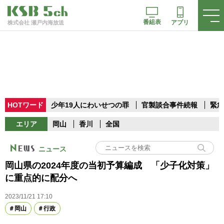
番組表
アプリ
株式会社 瀬戸内海放送
HOTワード
少年19人にわいせつの罪
官製談合事件続報
緊急
エリア
岡山
香川
全国
ニュース
岡山県の2024年度の当初予算編成 「少子化対策」
に重点的に配分へ
2023/11/21 17:10
岡山
行政