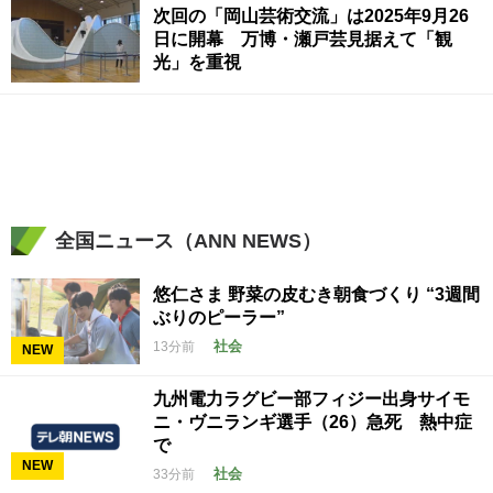
次回の「岡山芸術交流」は2025年9月26
日に開幕 万博・瀬戸芸見据えて「観
光」を重視
全国ニュース（ANN NEWS）
悠仁さま 野菜の皮むき朝食づくり “3週間
ぶりのピーラー”
社会
13分前
NEW
九州電力ラグビー部フィジー出身サイモ
ニ・ヴニランギ選手（26）急死 熱中症
で
NEW
社会
33分前