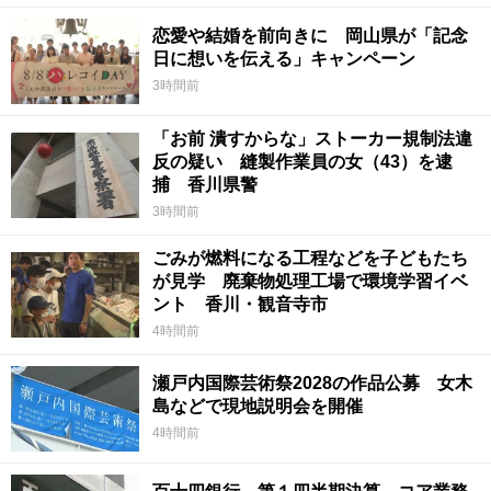
恋愛や結婚を前向きに 岡山県が「記念
日に想いを伝える」キャンペーン
3時間前
「お前 潰すからな」ストーカー規制法違
反の疑い 縫製作業員の女（43）を逮
捕 香川県警
3時間前
ごみが燃料になる工程などを子どもたち
が見学 廃棄物処理工場で環境学習イベ
ント 香川・観音寺市
4時間前
瀬戸内国際芸術祭2028の作品公募 女木
島などで現地説明会を開催
4時間前