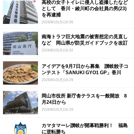
高校の女子トイレに侵入し盗撮したなど
として 香川・綾川町の会社員の男(23)
を再逮捕
2026/8/10(月)16:56
南海トラフ巨大地震の被害想定の見直し
など 岡山県が防災ガイドブックを改訂
2026/8/10(月)16:32
アイデアを9月7日から募集 讃岐餃子コ
ンテスト「SANUKI GYO1 GP」香川
2026/8/10(月)16:29
岡山市役所 新庁舎テラスを一般開放 8
月24日から
2026/8/10(月)16:18
カマタマーレ讃岐が開幕戦勝利！ 福島
に逆転勝ち