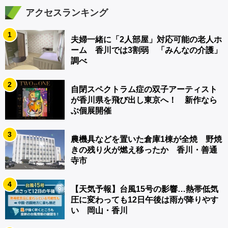
アクセスランキング
1
夫婦一緒に「2人部屋」対応可能の老人ホ
ーム 香川では3割弱 「みんなの介護」
調べ
2
自閉スペクトラム症の双子アーティスト
が香川県を飛び出し東京へ！ 新作なら
ぶ個展開催
3
農機具などを置いた倉庫1棟が全焼 野焼
きの残り火が燃え移ったか 香川・善通
寺市
4
【天気予報】台風15号の影響…熱帯低気
圧に変わっても12日午後は雨が降りやす
い 岡山・香川