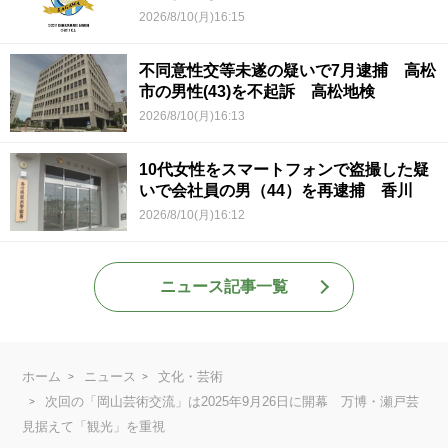
2026/8/10(月)16:15
不同意性交等未遂の疑いで7月逮捕 高松
市の男性(43)を不起訴 高松地検
2026/8/10(月)16:13
10代女性をスマートフォンで盗撮した疑
いで会社員の男（44）を再逮捕 香川
2026/8/10(月)16:12
ニュース記事一覧
ホーム
ニュース
文化・芸術
次回の「岡山芸術交流」は2025年9月26日に開幕 万博・瀬戸芸
見据えて「観光」を重視