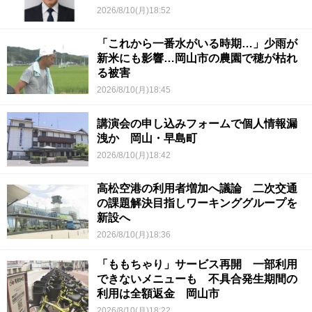
2026/8/10(月)18:52
「これから一番水がいる時期…」少雨が
新米にも影響…岡山市の農園で穂が枯れ
る被害
2026/8/10(月)18:45
講演会の申し込みフォームで個人情報漏
洩か 岡山・早島町
2026/8/10(月)18:42
高松空港の利用者増加へ議論 二次交通
の課題解決目指しワーキンググループを
新設へ
2026/8/10(月)18:36
「ももちゃり」サービス再開 一部利用
できないメニューも 不具合発生期間の
利用は全額返金 岡山市
2026/8/10(月)18:22