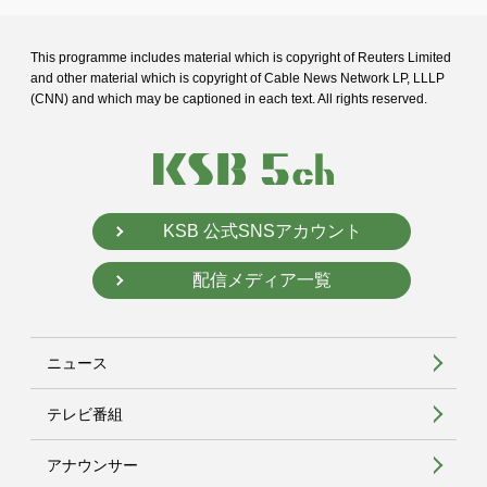
This programme includes material which is copyright of Reuters Limited
and
other material which is copyright of Cable News Network LP, LLLP
(CNN) and
which may be captioned in each text. All rights reserved.
KSB 公式SNSアカウント
配信メディア一覧
ニュース
テレビ番組
アナウンサー