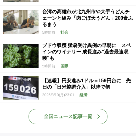
台湾の高雄市が北九州市や大手うどんチ
ェーンと組み「肉ごぼ天うどん」200食ふ
るまう
社会
5時間前
ブドウ収穫 猛暑受け異例の早朝に スペ
インのワイナリー 成長進み“過去最速収
穫”も
国際
5時間前
【速報】円安進み1ドル＝159円台に 先
日の「日米協調介入」以降で初
経済
2026/8/10(月)23:01
全国ニュース記事一覧