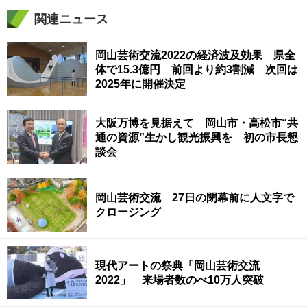
関連ニュース
岡山芸術交流2022の経済波及効果 県全
体で15.3億円 前回より約3割減 次回は
2025年に開催決定
大阪万博を見据えて 岡山市・高松市“共
通の資源”生かし観光振興を 初の市長懇
談会
岡山芸術交流 27日の閉幕前に人文字で
クロージング
現代アートの祭典「岡山芸術交流
2022」 来場者数のべ10万人突破