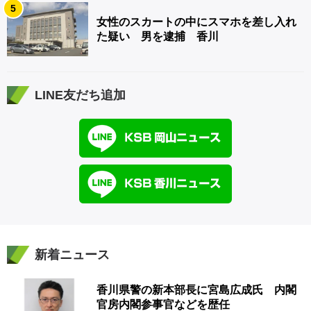
5
女性のスカートの中にスマホを差し入れ
た疑い 男を逮捕 香川
LINE友だち追加
新着ニュース
香川県警の新本部長に宮島広成氏 内閣
官房内閣参事官などを歴任