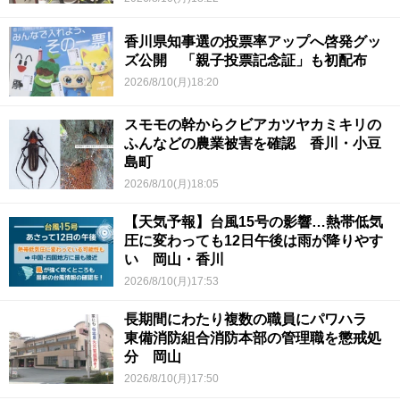
香川県知事選の投票率アップへ啓発グッ
ズ公開 「親子投票記念証」も初配布
2026/8/10(月)18:20
スモモの幹からクビアカツヤカミキリの
ふんなどの農業被害を確認 香川・小豆
島町
2026/8/10(月)18:05
【天気予報】台風15号の影響…熱帯低気
圧に変わっても12日午後は雨が降りやす
い 岡山・香川
2026/8/10(月)17:53
長期間にわたり複数の職員にパワハラ
東備消防組合消防本部の管理職を懲戒処
分 岡山
2026/8/10(月)17:50