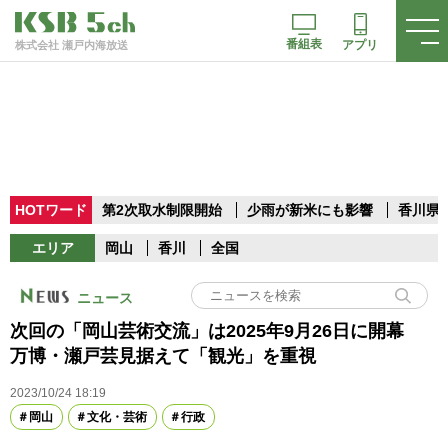
番組表
アプリ
株式会社 瀬戸内海放送
HOTワード
第2次取水制限開始
少雨が新米にも影響
香川県
エリア
岡山
香川
全国
ニュース
次回の「岡山芸術交流」は2025年9月26日に開幕
万博・瀬戸芸見据えて「観光」を重視
2023/10/24 18:19
岡山
文化・芸術
行政