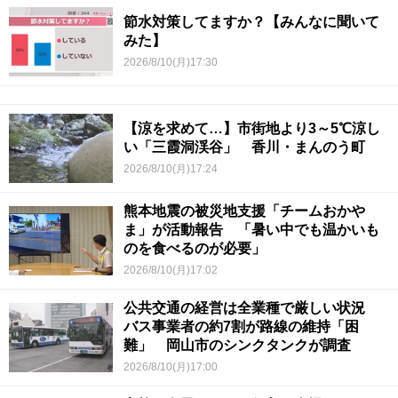
節水対策してますか？【みんなに聞いて
みた】
2026/8/10(月)17:30
【涼を求めて…】市街地より3～5℃涼し
い「三霞洞渓谷」 香川・まんのう町
2026/8/10(月)17:24
熊本地震の被災地支援「チームおかや
ま」が活動報告 「暑い中でも温かいも
のを食べるのが必要」
2026/8/10(月)17:02
公共交通の経営は全業種で厳しい状況
バス事業者の約7割が路線の維持「困
難」 岡山市のシンクタンクが調査
2026/8/10(月)17:00