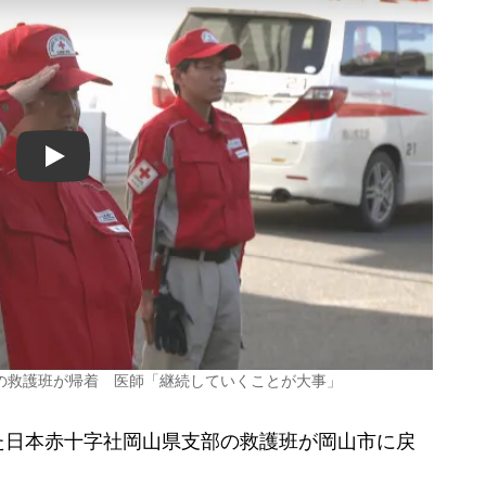
Play
の救護班が帰着 医師「継続していくことが大事」
日本赤十字社岡山県支部の救護班が岡山市に戻