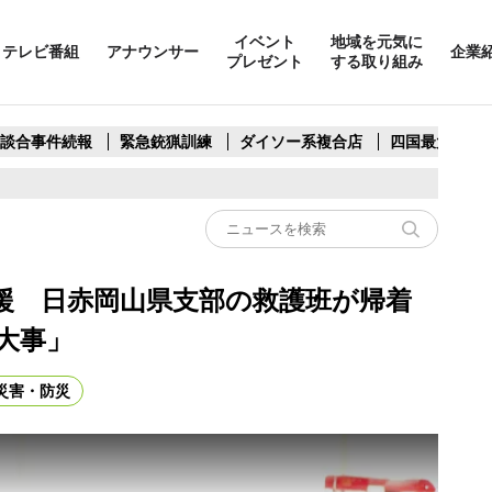
イベント
地域を元気に
テレビ番組
アナウンサー
企業
プレゼント
する取り組み
製談合事件続報
緊急銃猟訓練
ダイソー系複合店
四国最大スリ
援 日赤岡山県支部の救護班が帰着
大事」
災害・防災