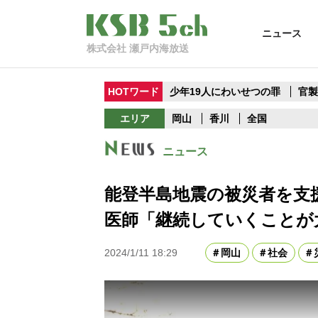
ニュース
株式会社 瀬戸内海放送
HOTワード
少年19人にわいせつの罪
官
エリア
岡山
香川
全国
ニュース
能登半島地震の被災者を支
医師「継続していくことが
2024/1/11 18:29
岡山
社会