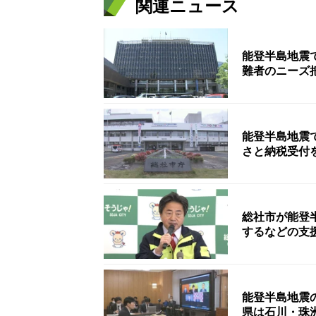
関連ニュース
能登半島地震
難者のニーズ
能登半島地震
さと納税受付
総社市が能登
するなどの支
能登半島地震
県は石川・珠