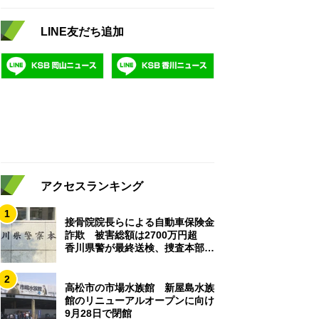
LINE友だち追加
アクセスランキング
1
接骨院院長らによる自動車保険金
詐欺 被害総額は2700万円超
香川県警が最終送検、捜査本部解
散
2
高松市の市場水族館 新屋島水族
館のリニューアルオープンに向け
9月28日で閉館