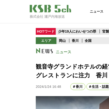
ニュース
株式会社 瀬戸内海放送
HOTワード
少年19人にわいせつの罪
官
エリア
岡山
香川
全国
ニュース
観音寺グランドホテルの経
グレストランに注力 香川
2024/1/24 16:48
香川
生活・話題