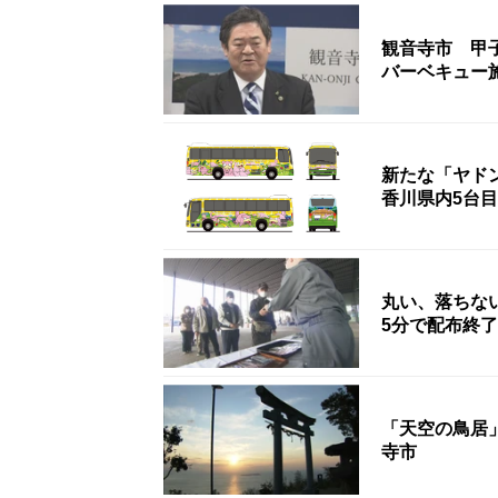
観音寺市 甲
バーベキュー
新たな「ヤド
香川県内5台目
丸い、落ちな
5分で配布終
「天空の鳥居
寺市