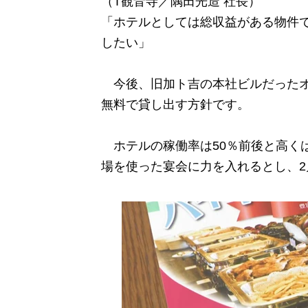
（T観音寺／隅田光造 社長）
「ホテルとしては総収益がある物件
したい」
今後、旧加ト吉の本社ビルだったオ
無料で貸し出す方針です。
ホテルの稼働率は50％前後と高くは
場を使った宴会に力を入れるとし、