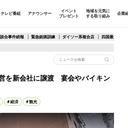
イベント
地域を元気に
テレビ番組
アナウンサー
企業
プレゼント
する取り組み
製談合事件続報
緊急銃猟訓練
ダイソー系複合店
四国最大スリ
営を新会社に譲渡 宴会やバイキン
経済
観光