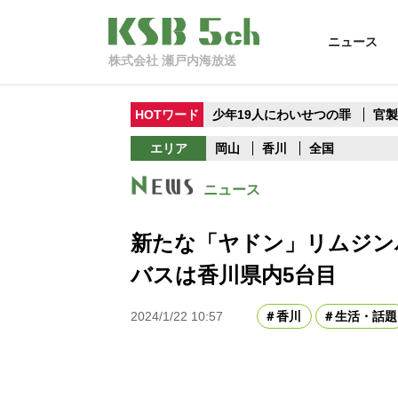
ニュース
株式会社 瀬戸内海放送
HOTワード
少年19人にわいせつの罪
官
エリア
岡山
香川
全国
ニュース
新たな「ヤドン」リムジン
バスは香川県内5台目
2024/1/22 10:57
香川
生活・話題