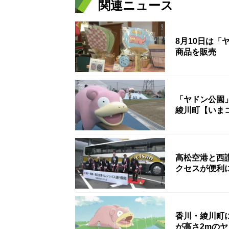
関連ニュース
8月10日は
商品を販売
「ヤドン公園
綾川町【いま
高松空港と西
クセスが便利
香川・綾川町
が高さ2mの