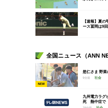
【速報】夏の甲
ース冨岡は9回
全国ニュース（ANN N
悠仁さま 野菜
社会
9分前
NEW
九州電力ラグ
死 熱中症で
社会
29分前