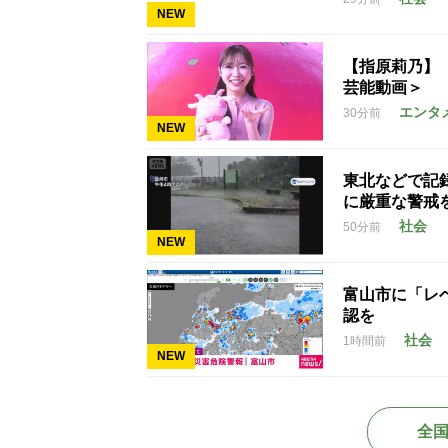
NEW
【指原莉乃】
芸能動画＞
エンタ
30分前
NEW
東北などで記
に厳重な警戒
社会
50分前
NEW
富山市に「レ
認を
社会
1時間前
NEW
全