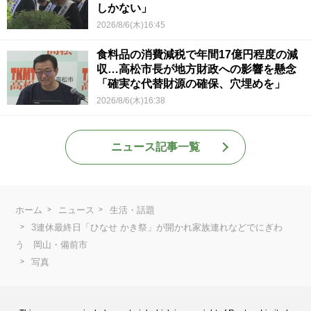
しかない」
2026/8/6(木)16:45
食料品の消費減税で年間17億円程度の減
収…高松市長が地方財政への影響を懸念
「確実な代替財源の確保、穴埋めを」
2026/8/6(木)16:38
ニュース記事一覧
ホーム
ニュース
生活・話題
3連休最終日「ひなせ かき祭」が開かれ家族連れなどでにぎわ
う 岡山・備前市
写真