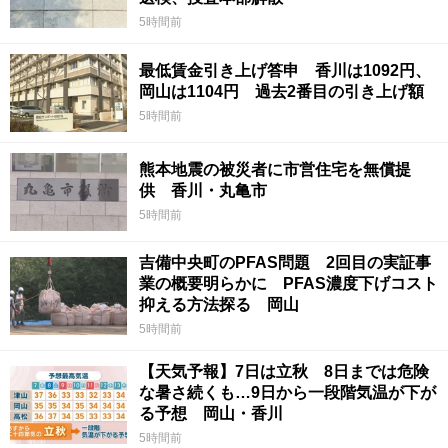
5時間前
最低賃金引き上げ答申 香川は1092円、
岡山は1104円 過去2番目の引き上げ額
5時間前
熊本地震の被災者に市営住宅を無償提
供 香川・丸亀市
5時間前
吉備中央町のPFAS問題 2回目の実証事
業の概要明らかに PFAS濃度下げコスト
抑える方法探る 岡山
5時間前
【天気予報】7日は立秋 8日までは危険
な暑さ続くも…9日から一段階気温が下が
る予想 岡山・香川
5時間前