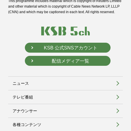
This programme includes material which is copyright of Reuters Limited
and
other material which is copyright of Cable News Network LP, LLLP
(CNN) and
which may be captioned in each text. All rights reserved.
KSB 公式SNSアカウント
配信メディア一覧
ニュース
テレビ番組
アナウンサー
各種コンテンツ