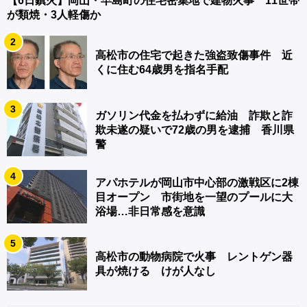
【6日鎮火】岡山・早島町の住宅密集地で建物火事 11世帯
が類焼・3人軽傷か
2
高松市の住宅で起きた強盗致傷事件 近
くに住む64歳男を指名手配
3
ガソリン代金を払わずに給油 詐欺と詐
欺未遂の疑いで72歳の男を逮捕 香川県
警
4
アパホテルが岡山市中心部の激戦区に2棟
目オープン 市街地を一望のプールに大
浴場…非日常感を意識
5
高松市の動物病院で火事 レントゲン器
具が焼ける けが人なし