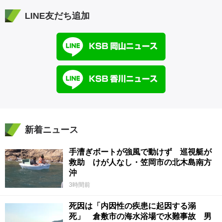
LINE友だち追加
新着ニュース
手漕ぎボートが強風で動けず 巡視艇が
救助 けが人なし・笠岡市の北木島南方
沖
3時間前
死因は「内因性の疾患に起因する溺
死」 倉敷市の海水浴場で水難事故 男