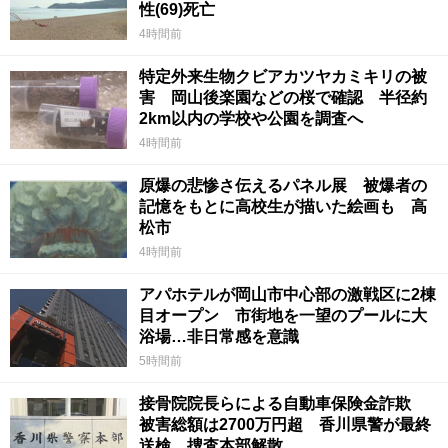
性(69)死亡
4時間前
特定外来生物クビアカツヤカミキリの被
害 岡山後楽園などの桜で確認 半径約
2km以内の学校や公園を調査へ
4時間前
原爆の悲惨さ伝えるパネル展 被爆者の
記憶をもとに高校生が描いた絵画も 高
松市
4時間前
アパホテルが岡山市中心部の激戦区に2棟
目オープン 市街地を一望のプールに大
浴場…非日常感を意識
5時間前
接骨院院長らによる自動車保険金詐欺
被害総額は2700万円超 香川県警が最終
送検、捜査本部解散