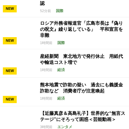
認
NEW
国際
52分前
ロシア外務省報道官「広島市長は『偽り
の呪文』繰り返している」 平和宣言を
非難
NEW
国際
1時間前
産経新聞 東北地方で発行休止 用紙代
や輸送コスト増で
経済
1時間前
NEW
熊本地震で詐欺の疑い 過去にも義援金
詐欺など 消費者庁が注意喚起
経済
1時間前
NEW
【近藤真彦＆高島礼子】世界的な“無言ス
テージ”にそろって困惑＜芸能動画＞
エンタメ
3時間前