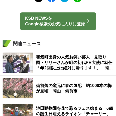
KSB NEWSを
Google検索のお気に入りに登録
関連ニュース
和気町出身の人気お笑い芸人 見取り
図・リリーさんが町の初代PR大使に就任
「年2回以上は絶対に帰ります！」 岡
山・和気町
備前焼の窯元に春の気配 約1000本の梅
が見頃 岡山・備前市
池田動物園を花で彩るフェス始まる 6歳
の誕生日迎えるライオン「チャーリー」