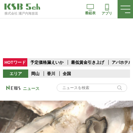
番組表
アプリ
株式会社 瀬戸内海放送
HOTワード
予定価格漏えいか
最低賃金引き上げ
アパホテル
エリア
岡山
香川
全国
ニュース