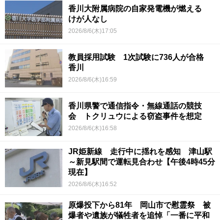
香川大附属病院の自家発電機が燃える
けが人なし
2026/8/6(木)17:05
教員採用試験 1次試験に736人が合格
香川
2026/8/6(木)16:59
香川県警で通信指令・無線通話の競技
会 トクリュウによる窃盗事件を想定
2026/8/6(木)16:58
JR姫新線 走行中に揺れを感知 津山駅
～新見駅間で運転見合わせ【午後4時45分
現在】
2026/8/6(木)16:52
原爆投下から81年 岡山市で慰霊祭 被
爆者や遺族が犠牲者を追悼「一番に平和