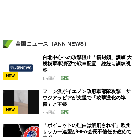
全国ニュース（ANN NEWS）
台北中心への攻撃阻止「橋封鎖」訓練 大
規模軍事演習で戦車配置 総統も訓練視
察
NEW
国際
1時間前
フーシ派がイエメン政府軍部隊攻撃 サ
ウジアラビアが支援で「攻撃激化の準
備」と主張
NEW
国際
2時間前
「ボイコットの理由は解消されず」欧州
サッカー連盟がFIFA会長不信任を改めて