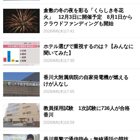
倉敷の冬の夜を彩る「くらしき冬花
火」 12月3日に開催予定 8月1日から
クラウドファンディングも開始
2026/8/6(木)17:41
ホテル選びで重視するのは？【みんなに
聞いてみた】
2026/8/6(木)17:30
香川大附属病院の自家発電機が燃える
けが人なし
2026/8/6(木)17:05
教員採用試験 1次試験に736人が合格
香川
2026/8/6(木)16:59
香川県警で通信指令・無線通話の競技