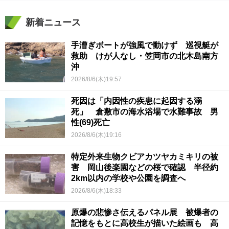
新着ニュース
手漕ぎボートが強風で動けず 巡視艇が
救助 けが人なし・笠岡市の北木島南方
沖
2026/8/6(木)19:57
死因は「内因性の疾患に起因する溺
死」 倉敷市の海水浴場で水難事故 男
性(69)死亡
2026/8/6(木)19:16
特定外来生物クビアカツヤカミキリの被
害 岡山後楽園などの桜で確認 半径約
2km以内の学校や公園を調査へ
2026/8/6(木)18:33
原爆の悲惨さ伝えるパネル展 被爆者の
記憶をもとに高校生が描いた絵画も 高