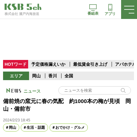
番組表
アプリ
株式会社 瀬戸内海放送
HOTワード
予定価格漏えいか
最低賃金引き上げ
アパホテル
エリア
岡山
香川
全国
ニュース
備前焼の窯元に春の気配 約1000本の梅が見頃 岡
山・備前市
2024/2/23 18:45
岡山
生活・話題
おでかけ・グルメ