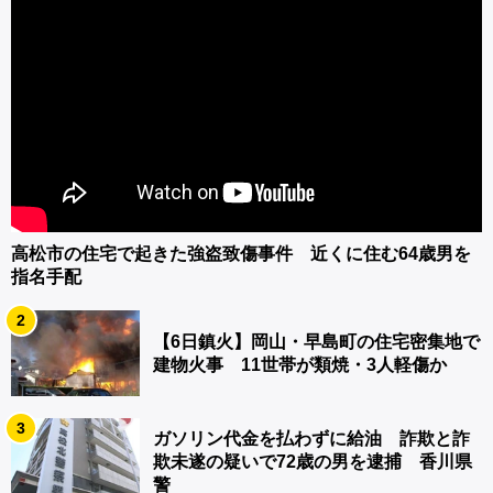
高松市の住宅で起きた強盗致傷事件 近くに住む64歳男を
指名手配
2
【6日鎮火】岡山・早島町の住宅密集地で
建物火事 11世帯が類焼・3人軽傷か
3
ガソリン代金を払わずに給油 詐欺と詐
欺未遂の疑いで72歳の男を逮捕 香川県
警