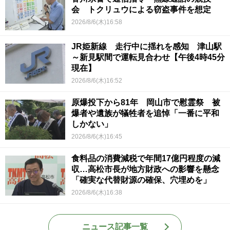
会 トクリュウによる窃盗事件を想定
2026/8/6(木)16:58
JR姫新線 走行中に揺れを感知 津山駅
～新見駅間で運転見合わせ【午後4時45分
現在】
2026/8/6(木)16:52
原爆投下から81年 岡山市で慰霊祭 被
爆者や遺族が犠牲者を追悼「一番に平和
しかない」
2026/8/6(木)16:45
食料品の消費減税で年間17億円程度の減
収…高松市長が地方財政への影響を懸念
「確実な代替財源の確保、穴埋めを」
2026/8/6(木)16:38
ニュース記事一覧