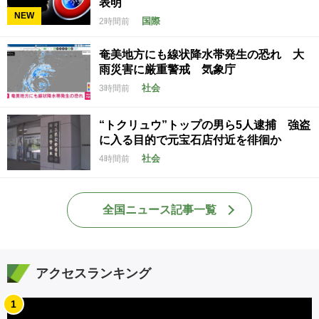
表明
NEW
国際
2時間前
奄美地方にも線状降水帯発生の恐れ 大
雨災害に厳重警戒 気象庁
社会
3時間前
“トクリュウ”トップの男ら5人逮捕 強盗
に入る目的で元宝石店付近を徘徊か
社会
4時間前
全国ニュース記事一覧
アクセスランキング
1