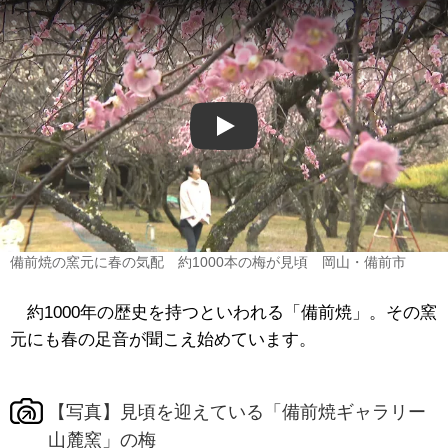
Play
備前焼の窯元に春の気配 約1000本の梅が見頃 岡山・備前市
約1000年の歴史を持つといわれる「備前焼」。その窯
元にも春の足音が聞こえ始めています。
【写真】見頃を迎えている「備前焼ギャラリー
山麓窯」の梅