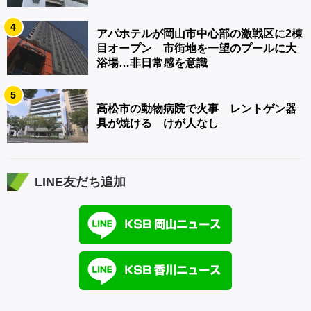
4
アパホテルが岡山市中心部の激戦区に2棟
目オープン 市街地を一望のプールに大
浴場…非日常感を意識
5
高松市の動物病院で火事 レントゲン器
具が焼ける けが人なし
LINE友だち追加