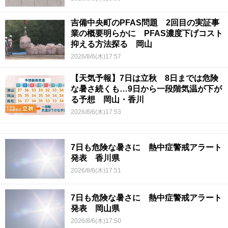
吉備中央町のPFAS問題 2回目の実証事
業の概要明らかに PFAS濃度下げコスト
抑える方法探る 岡山
2026/8/6(木)17:57
【天気予報】7日は立秋 8日までは危険
な暑さ続くも…9日から一段階気温が下が
る予想 岡山・香川
2026/8/6(木)17:53
7日も危険な暑さに 熱中症警戒アラート
発表 香川県
2026/8/6(木)17:51
7日も危険な暑さに 熱中症警戒アラート
発表 岡山県
2026/8/6(木)17:50