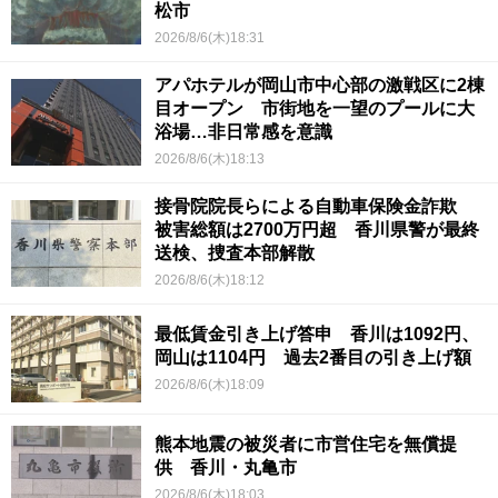
松市
2026/8/6(木)18:31
アパホテルが岡山市中心部の激戦区に2棟
目オープン 市街地を一望のプールに大
浴場…非日常感を意識
2026/8/6(木)18:13
接骨院院長らによる自動車保険金詐欺
被害総額は2700万円超 香川県警が最終
送検、捜査本部解散
2026/8/6(木)18:12
最低賃金引き上げ答申 香川は1092円、
岡山は1104円 過去2番目の引き上げ額
2026/8/6(木)18:09
熊本地震の被災者に市営住宅を無償提
供 香川・丸亀市
2026/8/6(木)18:03