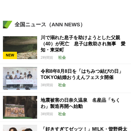
全国ニュース（ANN NEWS）
川で溺れた息子を助けようとした父親
（40）が死亡 息子は救助され無事 愛
知・東栄町
NEW
社会
2時間前
令和8年8月8日を「はちみつ結びの日」
TOKYO結婚おうえんフェスタ開催
社会
3時間前
地震被害の日奈久温泉 名産品「ちく
わ」製造再開へ始動
社会
3時間前
「好きすぎてゼッツ！」M!LK・曽野舜太