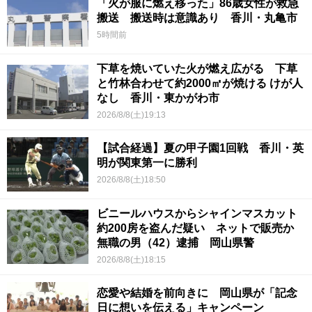
「火が服に燃え移った」86歳女性が救急
搬送 搬送時は意識あり 香川・丸亀市
5時間前
下草を焼いていた火が燃え広がる 下草
と竹林合わせて約2000㎡が焼ける けが人
なし 香川・東かがわ市
2026/8/8(土)19:13
【試合経過】夏の甲子園1回戦 香川・英
明が関東第一に勝利
2026/8/8(土)18:50
ビニールハウスからシャインマスカット
約200房を盗んだ疑い ネットで販売か
無職の男（42）逮捕 岡山県警
2026/8/8(土)18:15
恋愛や結婚を前向きに 岡山県が「記念
日に想いを伝える」キャンペーン