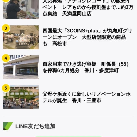
人気再燃「アナログレコード」の販売イ
ベント レアものから復刻盤まで…約3万
点集結 天満屋岡山店
3
四国最大「3COINS+plus」が丸亀町グリ
ーンにオープン 大型店舗限定の商品
も 高松市
4
自家用車でひき逃げ容疑 町係長（55）
を停職6カ月処分 香川・多度津町
5
父母ケ浜近くに新しいリノベーションホ
テルが誕生 香川・三豊市
LINE友だち追加