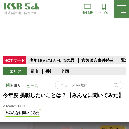
番組表
アプリ
株式会社 瀬戸内海放送
HOTワード
少年19人にわいせつの罪
官製談合事件続報
緊急
エリア
岡山
香川
全国
ニュース
今年度 挑戦したいことは？【みんなに聞いてみた】
2024/4/8 17:30
みんなに聞いてみた