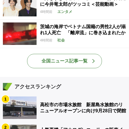
に今井竜太郎がツッコミ＜芸能動画＞
エンタメ
4時間前
茨城の海岸でベトナム国籍の男性2人が溺
れ1人死亡 「離岸流」に巻き込まれたか
社会
4時間前
全国ニュース記事一覧
アクセスランキング
1
高松市の市場水族館 新屋島水族館のリ
ニューアルオープンに向け9月28日で閉館
2