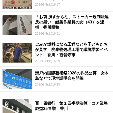
2026/8/8(土)16:57
「お前 潰すからな」ストーカー規制法違
反の疑い 縫製作業員の女（43）を逮
捕 香川県警
2026/8/8(土)16:51
ごみが燃料になる工程などを子どもたち
が見学 廃棄物処理工場で環境学習イベ
ント 香川・観音寺市
2026/8/8(土)16:29
瀬戸内国際芸術祭2028の作品公募 女木
島などで現地説明会を開催
2026/8/8(土)16:15
百十四銀行 第１四半期決算 コア業務
純益35％増 香川