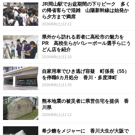
JR岡山駅でお盆期間の下りピーク 多く
の帰省客らで混雑 山陽新幹線は始発か
ら夕方まで満席
2026/8/8(土)12:11
県外から訪れる若者に高松市の魅力を
PR 高校生らがバレーボール選手らにう
どん店を紹介
2026/8/8(土)12:10
自家用車でひき逃げ容疑 町係長（55）
を停職6カ月処分 香川・多度津町
2026/8/8(土)11:35
熊本地震の被災者に県営住宅を提供 香
川県
2026/8/8(土)11:12
希少糖をメジャーに 香川大生が大阪で