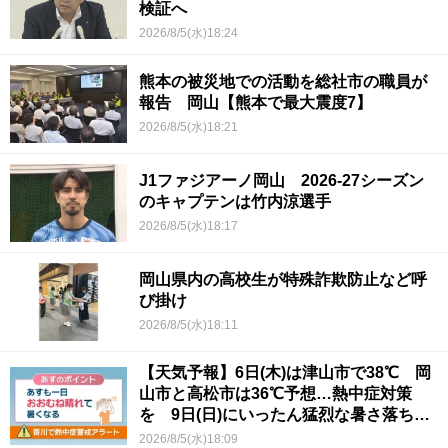
検証へ
2026/8/5(水)18:24
熊本の被災地での活動を総社市の職員が
報告 岡山【熊本で最大震度7】
2026/8/5(水)18:21
J1ファジアーノ岡山 2026-27シーズン
のキャプテンは竹内涼選手
2026/8/5(水)18:17
岡山県内の高校生が特殊詐欺防止など呼
び掛け
2026/8/5(水)18:11
【天気予報】6日(木)は津山市で38℃ 岡
山市と高松市は36℃予想…熱中症対策
を 9日(日)にいったん猛烈な暑さ落ち着
くか
2026/8/5(水)18:09