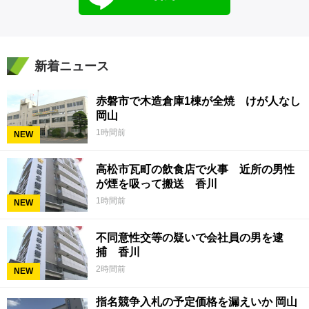
新着ニュース
赤磐市で木造倉庫1棟が全焼 けが人なし
岡山
1時間前
NEW
高松市瓦町の飲食店で火事 近所の男性
が煙を吸って搬送 香川
1時間前
NEW
不同意性交等の疑いで会社員の男を逮
捕 香川
2時間前
NEW
指名競争入札の予定価格を漏えいか 岡山