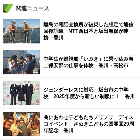
関連ニュース
離島の電話交換所が被災した想定で通信
回復訓練 NTT西日本と坂出海保が連
携 香川
中学生が巡視船「いぶき」に乗り込み海
上保安部の仕事を体験 香川・高松市
ジェンダーレスに対応 坂出市の中学
校 2025年度から新しい制服に！ 香川
曲にあわせ子どもたちノリノリ ディス
コイベント さぬきこどもの国開園29周
年記念 香川