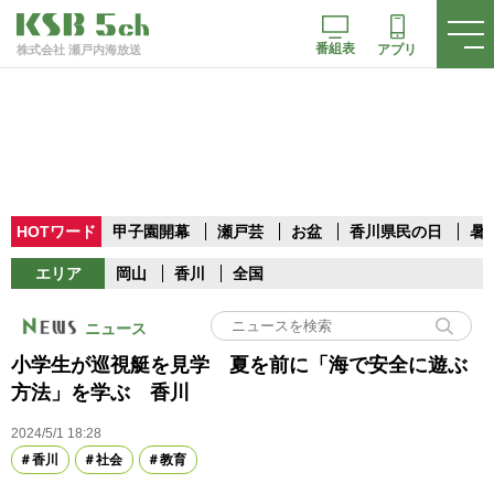
番組表
アプリ
株式会社 瀬戸内海放送
HOTワード
甲子園開幕
瀬戸芸
お盆
香川県民の日
暑
エリア
岡山
香川
全国
ニュース
小学生が巡視艇を見学 夏を前に「海で安全に遊ぶ
方法」を学ぶ 香川
2024/5/1 18:28
香川
社会
教育