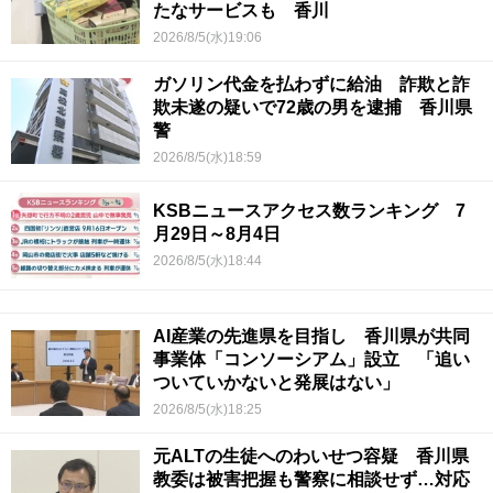
たなサービスも 香川
2026/8/5(水)19:06
ガソリン代金を払わずに給油 詐欺と詐
欺未遂の疑いで72歳の男を逮捕 香川県
警
2026/8/5(水)18:59
KSBニュースアクセス数ランキング 7
月29日～8月4日
2026/8/5(水)18:44
AI産業の先進県を目指し 香川県が共同
事業体「コンソーシアム」設立 「追い
ついていかないと発展はない」
2026/8/5(水)18:25
元ALTの生徒へのわいせつ容疑 香川県
教委は被害把握も警察に相談せず…対応