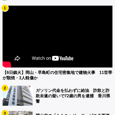
1
【6日鎮火】岡山・早島町の住宅密集地で建物火事 11世帯
が類焼・3人軽傷か
2
ガソリン代金を払わずに給油 詐欺と詐
欺未遂の疑いで72歳の男を逮捕 香川県
警
3