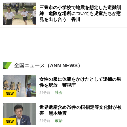
三豊市の小学校で地震を想定した避難訓
練 危険な場所についても児童たちが意
見を出し合う 香川
全国ニュース（ANN NEWS）
女性の服に体液をかけたとして逮捕の男
性を釈放 警視庁
社会
24分前
NEW
世界遺産含め79件の国指定等文化財が被
害 熊本地震
政治
24分前
NEW