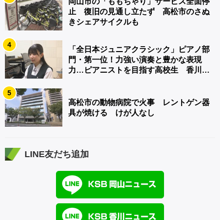
岡山市の「ももちゃり」サービス全面停
止 復旧の見通し立たず 高松市のさぬ
きシェアサイクルも
4
「全日本ジュニアクラシック」ピアノ部
門・第一位！力強い演奏と豊かな表現
力…ピアニストを目指す高校生 香川
【青春のキセキ】
5
高松市の動物病院で火事 レントゲン器
具が焼ける けが人なし
LINE友だち追加