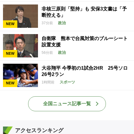
非核三原則「堅持」も 安保3文書は「予
断控える」
政治
37分前
NEW
自衛隊 熊本で台風対策のブルーシート
設置支援
政治
56分前
NEW
大谷翔平 今季初の1試合2HR 25号ソロ
26号2ラン
スポーツ
1時間前
NEW
全国ニュース記事一覧
アクセスランキング