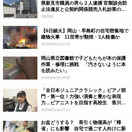
県新見市職員の男ら２人逮捕 官製談合防
止法違反と公契約関係競売入札妨害の疑
い
3時間前
【6日鎮火】岡山・早島町の住宅密集地で
建物火事 11世帯が類焼・3人軽傷か
2026/8/5(水)21:33
岡山県立図書館で子どもたちが本の保護
作業・修理に挑戦 「汚さないように本
を読みたい」
2026/8/5(水)19:58
「全日本ジュニアクラシック」ピアノ部
門・第一位！力強い演奏と豊かな表現
力…ピアニストを目指す高校生 香川
【青春のキセキ】
2026/8/5(水)19:14
お盆どうする？ 長引く物価高が「帰
省」にも影響 自宅で過ごす人向けに新