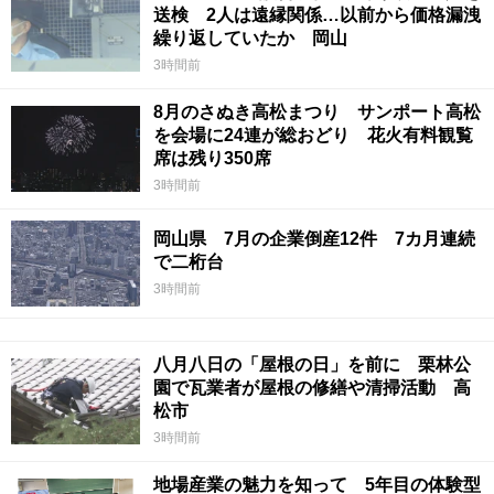
送検 2人は遠縁関係…以前から価格漏洩
繰り返していたか 岡山
3時間前
8月のさぬき高松まつり サンポート高松
を会場に24連が総おどり 花火有料観覧
席は残り350席
3時間前
岡山県 7月の企業倒産12件 7カ月連続
で二桁台
3時間前
八月八日の「屋根の日」を前に 栗林公
園で瓦業者が屋根の修繕や清掃活動 高
松市
3時間前
地場産業の魅力を知って 5年目の体験型