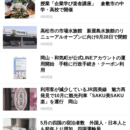
授業「企業学び楽舎講座」 倉敷市の中
学・高校で開催
4時間前
高松市の市場水族館 新屋島水族館のリ
ニューアルオープンに向け9月28日で閉館
4時間前
岡山・和気町が公式LINEアカウントの運
用開始 手軽に行政手続き・クーポン利
用
4時間前
利用客が減少しているJR因美線 魅力再
発見で10月に観光列車「SAKU美SAKU
楽」を運行 岡山
4時間前
5月の四国の宿泊者数 外国人・日本人と
も前年より増加 四国運輸局