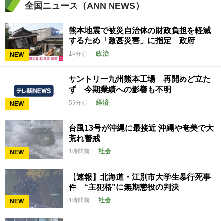
全国ニュース（ANN NEWS）
熊本地震で被災自治体の財政負担を軽減
するため「激甚災害」に指定 政府
政治
14分前
NEW
サントリー九州熊本工場 再開めど立た
ず 今期業績への影響も不明
経済
55分前
NEW
台風13号が沖縄に最接近 沖縄や奄美で大
荒れ警戒
社会
1時間前
NEW
【速報】北海道・江別市大学生暴行死事
件 “主犯格”に無期懲役の判決
社会
1時間前
NEW