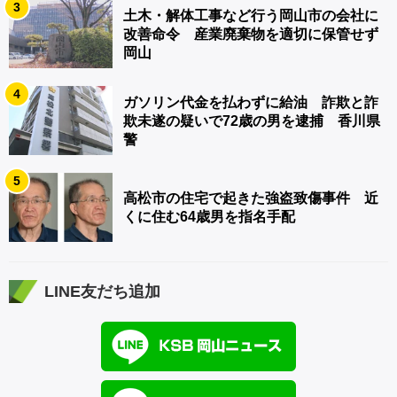
3
土木・解体工事など行う岡山市の会社に
改善命令 産業廃棄物を適切に保管せず
岡山
4
ガソリン代金を払わずに給油 詐欺と詐
欺未遂の疑いで72歳の男を逮捕 香川県
警
5
高松市の住宅で起きた強盗致傷事件 近
くに住む64歳男を指名手配
LINE友だち追加