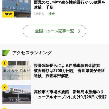
面識のない中学生を性的暴行か 56歳男を
逮捕 千葉
社会
1時間前
NEW
全国ニュース記事一覧
アクセスランキング
1
接骨院院長らによる自動車保険金詐欺
被害総額は2700万円超 香川県警が最終
送検、捜査本部解散
2
高松市の市場水族館 新屋島水族館のリ
ニューアルオープンに向け9月28日で閉館