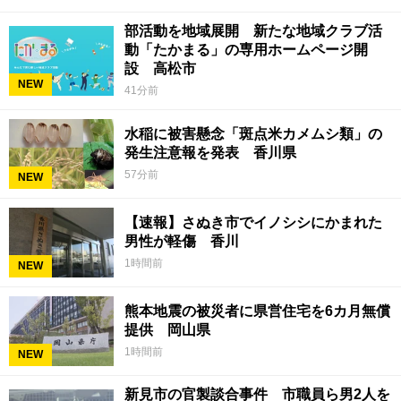
部活動を地域展開 新たな地域クラブ活
動「たかまる」の専用ホームページ開
設 高松市
NEW
41分前
水稲に被害懸念「斑点米カメムシ類」の
発生注意報を発表 香川県
57分前
NEW
【速報】さぬき市でイノシシにかまれた
男性が軽傷 香川
1時間前
NEW
熊本地震の被災者に県営住宅を6カ月無償
提供 岡山県
1時間前
NEW
新見市の官製談合事件 市職員ら男2人を