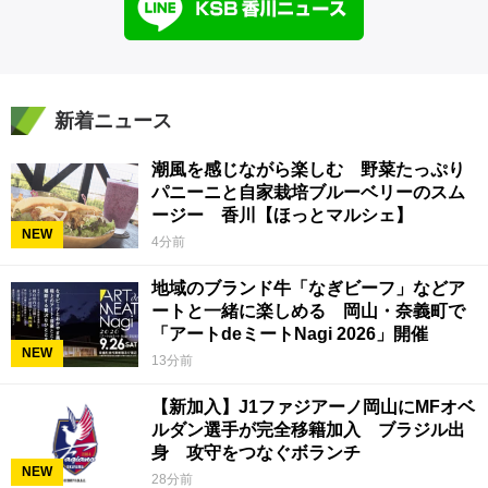
新着ニュース
潮風を感じながら楽しむ 野菜たっぷり
パニーニと自家栽培ブルーベリーのスム
ージー 香川【ほっとマルシェ】
NEW
4分前
地域のブランド牛「なぎビーフ」などア
ートと一緒に楽しめる 岡山・奈義町で
「アートdeミートNagi 2026」開催
NEW
13分前
【新加入】J1ファジアーノ岡山にMFオベ
ルダン選手が完全移籍加入 ブラジル出
身 攻守をつなぐボランチ
NEW
28分前