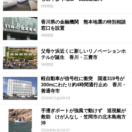
5時間前
香川県の金融機関 熊本地震の特別相談
窓口を設置
5時間前
父母ケ浜近くに新しいリノベーションホ
テルが誕生 香川・三豊市
5時間前
軽自動車が信号柱に衝突 国道319号が
300mにわたり約4時間通行止め 香川・
善通寺市
2026/8/7(金)09:09
手漕ぎボートが強風で動けず 巡視艇が
救助 けが人なし・笠岡市の北木島南方
沖
2026/8/6(木)19:57