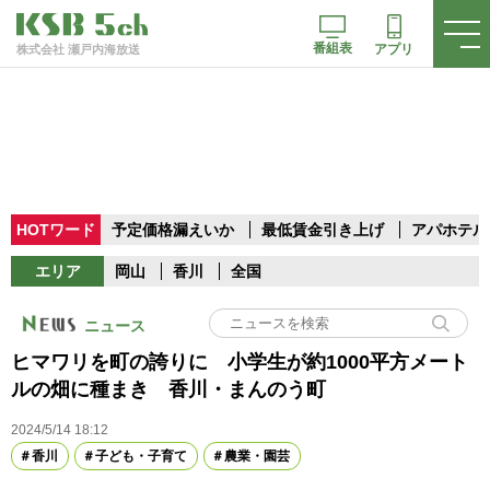
番組表
アプリ
株式会社 瀬戸内海放送
HOTワード
予定価格漏えいか
最低賃金引き上げ
アパホテル
エリア
岡山
香川
全国
ニュース
ヒマワリを町の誇りに 小学生が約1000平方メート
ルの畑に種まき 香川・まんのう町
2024/5/14 18:12
香川
子ども・子育て
農業・園芸