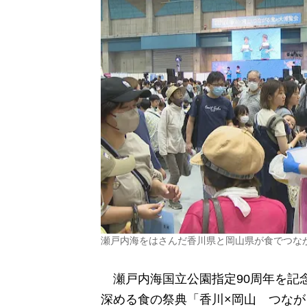
瀬戸内海をはさんだ香川県と岡山県が食でつな
瀬戸内海国立公園指定
90
周年を記
深める食の祭典「香川×岡山 つな