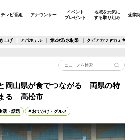
イベント
地域を元気に
テレビ番組
アナウンサー
企業
プレゼント
する取り組み
き上げ
アパホテル
第2次取水制限
クビアカツヤカミキリ
と岡山県が食でつながる 両県の特
まる 高松市
生活・話題
おでかけ・グルメ