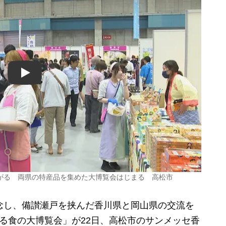
Play
がる 両県の特産品を集めた大博覧会はじまる 高松市
念し、備讃瀬戸を挟んだ香川県と岡山県の交流を
がる食の大博覧会」が
22
日、高松市のサンメッセ香