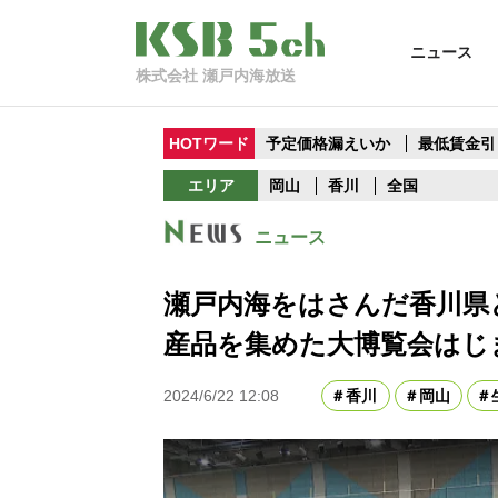
ニュース
株式会社 瀬戸内海放送
HOTワード
予定価格漏えいか
最低賃金引
エリア
岡山
香川
全国
ニュース
瀬戸内海をはさんだ香川県
産品を集めた大博覧会はじ
2024/6/22 12:08
香川
岡山