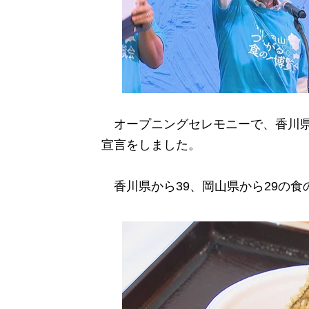
オープニングセレモニーで、香川県
宣言をしました。
香川県から
39
、岡山県から
29
の食