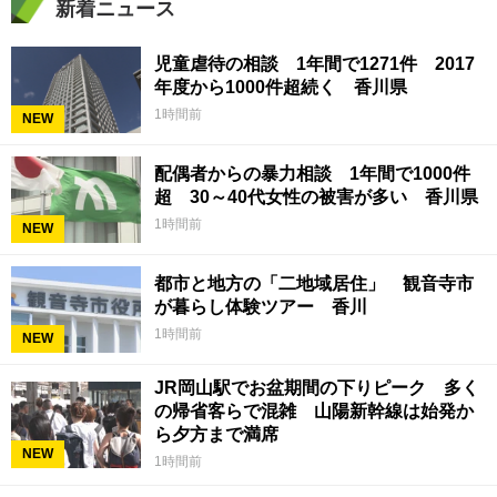
新着ニュース
児童虐待の相談 1年間で1271件 2017
年度から1000件超続く 香川県
1時間前
NEW
配偶者からの暴力相談 1年間で1000件
超 30～40代女性の被害が多い 香川県
1時間前
NEW
都市と地方の「二地域居住」 観音寺市
が暮らし体験ツアー 香川
1時間前
NEW
JR岡山駅でお盆期間の下りピーク 多く
の帰省客らで混雑 山陽新幹線は始発か
ら夕方まで満席
NEW
1時間前