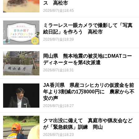
ス 高松市
2026/8/7(金)18:45
ミラーレス一眼カメラで撮影して「写真
絵日記」を作ろう 高松市
2026/8/7(金)18:39
岡山県 熊本地震の被災地にDMATコー
ディネーターを第4次派遣
2026/8/7(金)18:31
JA香川県 県産コシヒカリの仮渡金を前
年より3割減の1万8000円に 農家から不
安の声
2026/8/7(金)18:27
クマ出没に備えて 真庭市や猟友会など
が「緊急銃猟」訓練 岡山
2026/8/7(金)18:23