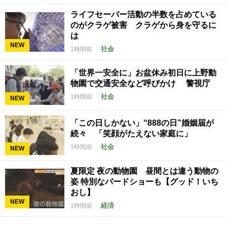
ライフセーバー活動の半数を占めている
のがクラゲ被害 クラゲから身を守るに
は
NEW
社会
1時間前
「世界一安全に」お盆休み初日に上野動
物園で交通安全など呼びかけ 警視庁
社会
1時間前
NEW
「この日しかない」“888の日”婚姻届が
続々 「笑顔がたえない家庭に」
社会
1時間前
NEW
夏限定 夜の動物園 昼間とは違う動物の
姿 特別なバードショーも【グッド！いち
おし】
NEW
経済
1時間前