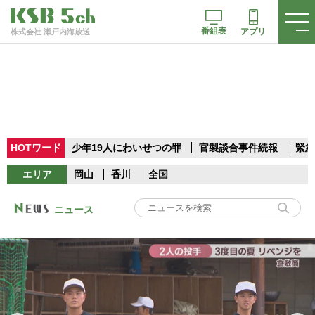
番組表
アプリ
株式会社 瀬戸内海放送
HOTワード
少年19人にわいせつの罪
官製談合事件続報
緊急
エリア
岡山
香川
全国
ニュース