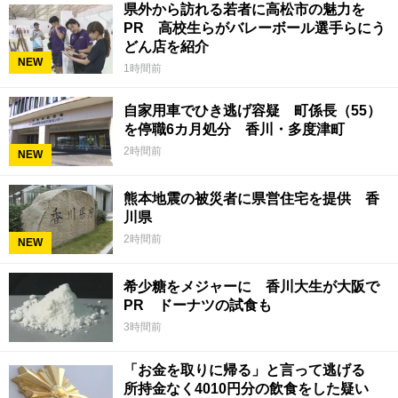
県外から訪れる若者に高松市の魅力を
PR 高校生らがバレーボール選手らにう
どん店を紹介
NEW
1時間前
自家用車でひき逃げ容疑 町係長（55）
を停職6カ月処分 香川・多度津町
2時間前
NEW
熊本地震の被災者に県営住宅を提供 香
川県
2時間前
NEW
希少糖をメジャーに 香川大生が大阪で
PR ドーナツの試食も
3時間前
「お金を取りに帰る」と言って逃げる
所持金なく4010円分の飲食をした疑い