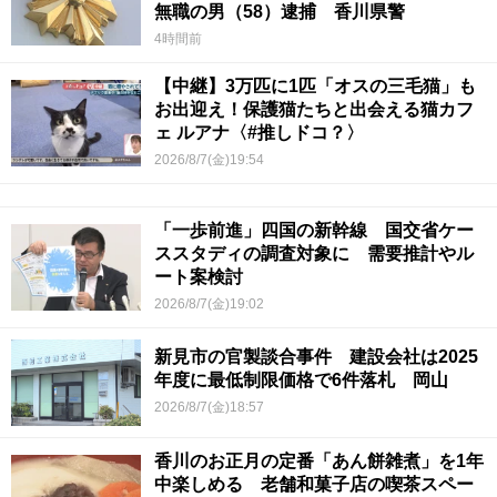
無職の男（58）逮捕 香川県警
4時間前
【中継】3万匹に1匹「オスの三毛猫」も
お出迎え！保護猫たちと出会える猫カフ
ェ ルアナ〈#推しドコ？〉
2026/8/7(金)19:54
「一歩前進」四国の新幹線 国交省ケー
ススタディの調査対象に 需要推計やル
ート案検討
2026/8/7(金)19:02
新見市の官製談合事件 建設会社は2025
年度に最低制限価格で6件落札 岡山
2026/8/7(金)18:57
香川のお正月の定番「あん餅雑煮」を1年
中楽しめる 老舗和菓子店の喫茶スペー