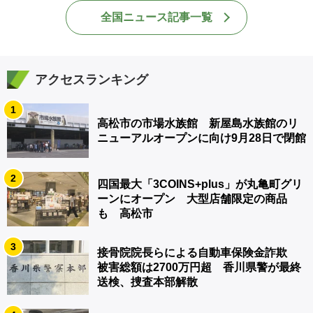
全国ニュース記事一覧
アクセスランキング
1
高松市の市場水族館 新屋島水族館のリ
ニューアルオープンに向け9月28日で閉館
2
四国最大「3COINS+plus」が丸亀町グリ
ーンにオープン 大型店舗限定の商品
も 高松市
3
接骨院院長らによる自動車保険金詐欺
被害総額は2700万円超 香川県警が最終
送検、捜査本部解散