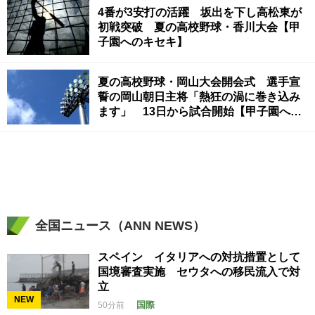
4番が3安打の活躍 坂出を下し高松東が
初戦突破 夏の高校野球・香川大会【甲
子園へのキセキ】
夏の高校野球・岡山大会開会式 選手宣
誓の岡山朝日主将「熱狂の渦に巻き込み
ます」 13日から試合開始【甲子園への
キセキ】
全国ニュース（ANN NEWS）
スペイン イタリアへの対抗措置として
国境審査実施 セウタへの移民流入で対
立
NEW
国際
50分前