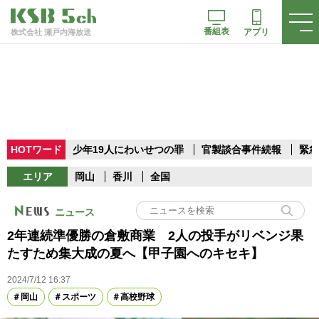
番組表
アプリ
株式会社 瀬戸内海放送
HOTワード
少年19人にわいせつの罪
官製談合事件続報
緊急
エリア
岡山
香川
全国
ニュース
2年連続準優勝の倉敷商業 2人の投手がリベンジ果
たすため集大成の夏へ【甲子園へのキセキ】
2024/7/12 16:37
岡山
スポーツ
高校野球