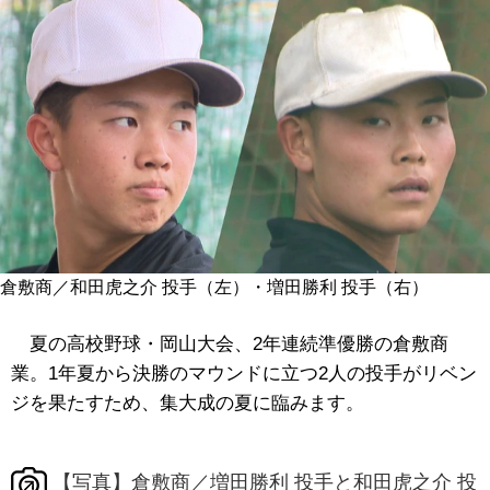
倉敷商／和田虎之介 投手（左）・増田勝利 投手（右）
夏の高校野球・岡山大会、2年連続準優勝の倉敷商
業。1年夏から決勝のマウンドに立つ2人の投手がリベン
ジを果たすため、集大成の夏に臨みます。
【写真】倉敷商／増田勝利 投手と和田虎之介 投