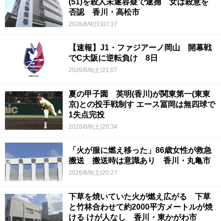
(51)を殺人未遂容疑で逮捕 女は殺意を
否認 香川・高松市
2026/8/9(日)07:17
【速報】J1・ファジアーノ岡山 開幕戦
でC大阪に逆転負け 8日
2026/8/8(土)21:07
夏の甲子園 英明(香川)が関東第一(東東
京)との投手戦制す エース冨岡は無四球で
1失点完投
2026/8/8(土)20:34
「火が服に燃え移った」86歳女性が救急
搬送 搬送時は意識あり 香川・丸亀市
2026/8/8(土)20:27
下草を焼いていた火が燃え広がる 下草
と竹林合わせて約2000平方メートルが焼
ける けが人なし 香川・東かがわ市