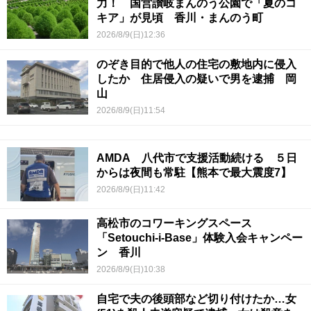
力！ 国営讃岐まんのう公園で「夏のコ
キア」が見頃 香川・まんのう町
2026/8/9(日)12:36
のぞき目的で他人の住宅の敷地内に侵入
したか 住居侵入の疑いで男を逮捕 岡
山
2026/8/9(日)11:54
AMDA 八代市で支援活動続ける ５日
からは夜間も常駐【熊本で最大震度7】
2026/8/9(日)11:42
高松市のコワーキングスペース
「Setouchi-i-Base」体験入会キャンペー
ン 香川
2026/8/9(日)10:38
自宅で夫の後頭部など切り付けたか…女