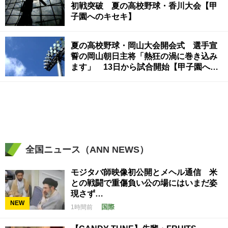
初戦突破 夏の高校野球・香川大会【甲
子園へのキセキ】
夏の高校野球・岡山大会開会式 選手宣
誓の岡山朝日主将「熱狂の渦に巻き込み
ます」 13日から試合開始【甲子園への
キセキ】
全国ニュース（ANN NEWS）
モジタバ師映像初公開とメヘル通信 米
との戦闘で重傷負い公の場にはいまだ姿
現さず…
NEW
国際
1時間前