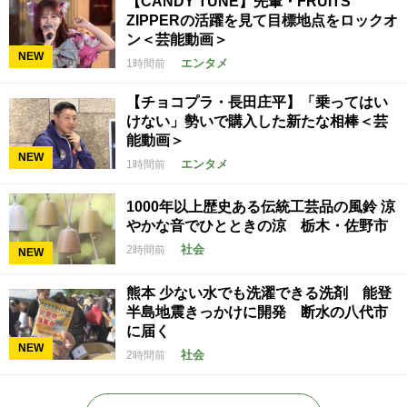
【CANDY TUNE】先輩・FRUITS
ZIPPERの活躍を見て目標地点をロックオ
ン＜芸能動画＞
NEW
エンタメ
1時間前
【チョコプラ・長田庄平】「乗ってはい
けない」勢いで購入した新たな相棒＜芸
能動画＞
NEW
エンタメ
1時間前
1000年以上歴史ある伝統工芸品の風鈴 涼
やかな音でひとときの涼 栃木・佐野市
社会
2時間前
NEW
熊本 少ない水でも洗濯できる洗剤 能登
半島地震きっかけに開発 断水の八代市
に届く
NEW
社会
2時間前