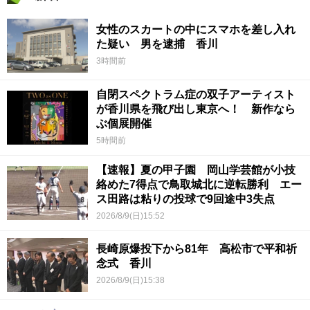
女性のスカートの中にスマホを差し入れ
た疑い 男を逮捕 香川
3時間前
自閉スペクトラム症の双子アーティスト
が香川県を飛び出し東京へ！ 新作なら
ぶ個展開催
5時間前
【速報】夏の甲子園 岡山学芸館が小技
絡めた7得点で鳥取城北に逆転勝利 エー
ス田路は粘りの投球で9回途中3失点
2026/8/9(日)15:52
長崎原爆投下から81年 高松市で平和祈
念式 香川
2026/8/9(日)15:38