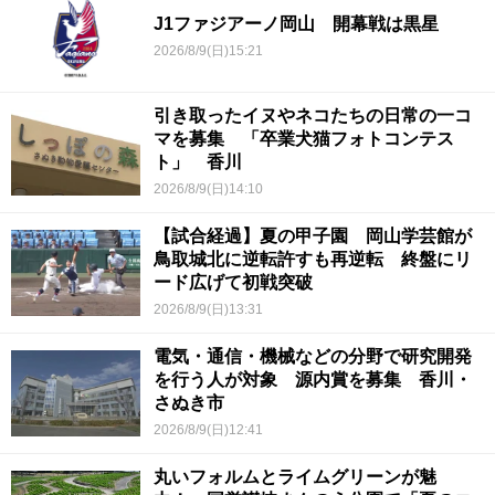
J1ファジアーノ岡山 開幕戦は黒星
2026/8/9(日)15:21
引き取ったイヌやネコたちの日常の一コ
マを募集 「卒業犬猫フォトコンテス
ト」 香川
2026/8/9(日)14:10
【試合経過】夏の甲子園 岡山学芸館が
鳥取城北に逆転許すも再逆転 終盤にリ
ード広げて初戦突破
2026/8/9(日)13:31
電気・通信・機械などの分野で研究開発
を行う人が対象 源内賞を募集 香川・
さぬき市
2026/8/9(日)12:41
丸いフォルムとライムグリーンが魅