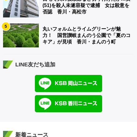
(51)を殺人未遂容疑で逮捕 女は殺意を
否認 香川・高松市
5
丸いフォルムとライムグリーンが魅
力！ 国営讃岐まんのう公園で「夏のコ
キア」が見頃 香川・まんのう町
LINE友だち追加
新着ニュース