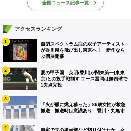
全国ニュース記事一覧
アクセスランキング
1
自閉スペクトラム症の双子アーティスト
が香川県を飛び出し東京へ！ 新作なら
ぶ個展開催
2
夏の甲子園 英明(香川)が関東第一(東東
京)との投手戦制す エース冨岡は無四球で
1失点完投
3
「火が服に燃え移った」86歳女性が救急
搬送 搬送時は意識あり 香川・丸亀市
4
自宅で夫の後頭部など切り付けたか…女