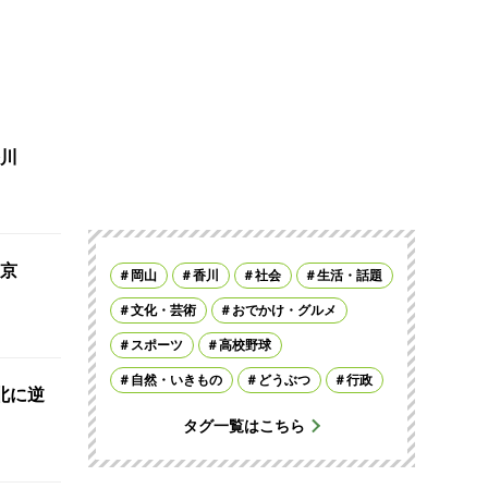
川
京
岡山
香川
社会
生活・話題
文化・芸術
おでかけ・グルメ
スポーツ
高校野球
自然・いきもの
どうぶつ
行政
北に逆
タグ一覧はこちら