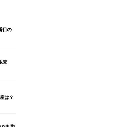
番目の
定販売
土産は？
速な初動