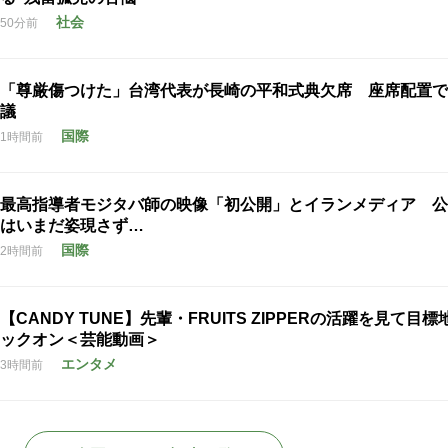
社会
50分前
「尊厳傷つけた」台湾代表が長崎の平和式典欠席 座席配置で
議
国際
1時間前
最高指導者モジタバ師の映像「初公開」とイランメディア 公
はいまだ姿現さず…
国際
2時間前
【CANDY TUNE】先輩・FRUITS ZIPPERの活躍を見て目
ックオン＜芸能動画＞
エンタメ
3時間前