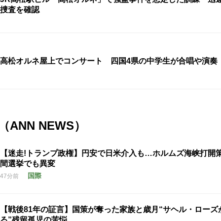
捜査を確認
高松オルネ屋上でコンサート 四国4県の中学生が合唱や演奏
ANN NEWS）
【迷走!トランプ政権】円安で日米介入も…ホルムズ海峡打開
間選挙でも異変
国際
47分前
【戦後81年の証言】国策が奪った家族と歳月“サヘル・ローズ
る”残留孤児の苦悩