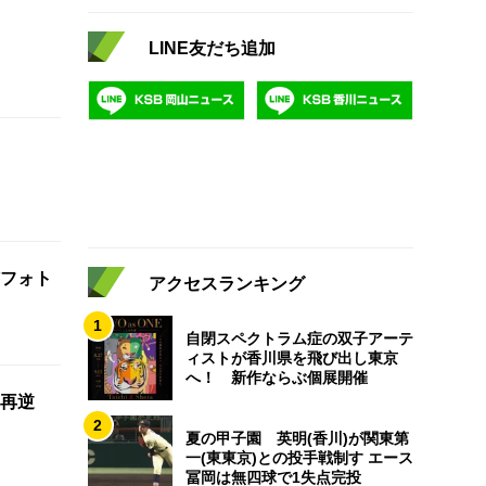
LINE友だち追加
フォト
アクセスランキング
1
自閉スペクトラム症の双子アーテ
ィストが香川県を飛び出し東京
へ！ 新作ならぶ個展開催
再逆
2
夏の甲子園 英明(香川)が関東第
一(東東京)との投手戦制す エース
冨岡は無四球で1失点完投