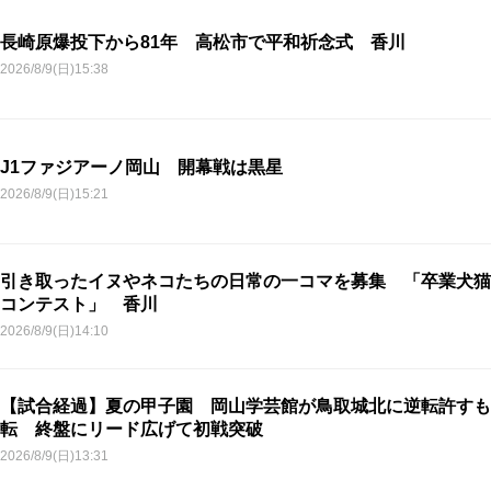
長崎原爆投下から81年 高松市で平和祈念式 香川
2026/8/9(日)15:38
J1ファジアーノ岡山 開幕戦は黒星
2026/8/9(日)15:21
引き取ったイヌやネコたちの日常の一コマを募集 「卒業犬猫
コンテスト」 香川
2026/8/9(日)14:10
【試合経過】夏の甲子園 岡山学芸館が鳥取城北に逆転許すも
転 終盤にリード広げて初戦突破
2026/8/9(日)13:31