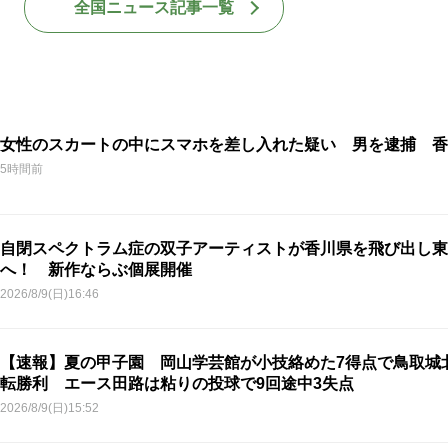
全国ニュース記事一覧
女性のスカートの中にスマホを差し入れた疑い 男を逮捕 香
5時間前
自閉スペクトラム症の双子アーティストが香川県を飛び出し東
へ！ 新作ならぶ個展開催
2026/8/9(日)16:46
【速報】夏の甲子園 岡山学芸館が小技絡めた7得点で鳥取城
転勝利 エース田路は粘りの投球で9回途中3失点
2026/8/9(日)15:52