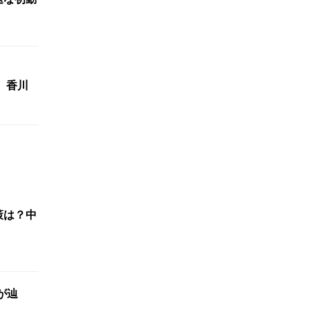
 香川
策は？中
が辿