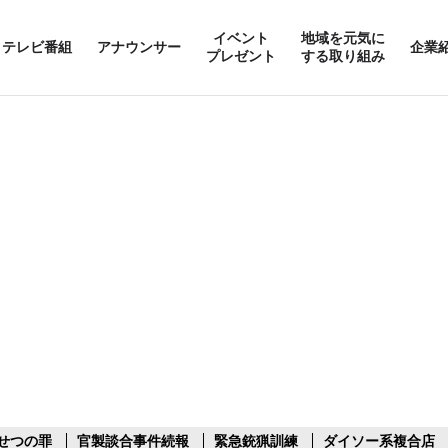
イベント
地域を元気に
テレビ番組
アナウンサー
企業
プレゼント
する取り組み
せつの罪
官製談合事件続報
緊急銃猟訓練
ダイソー系複合店