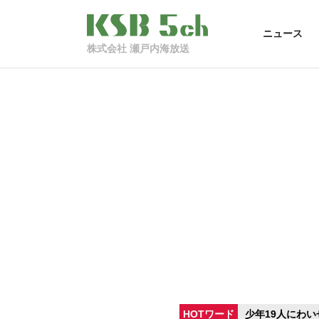
ニュース
株式会社 瀬戸内海放送
HOTワード
少年19人にわい