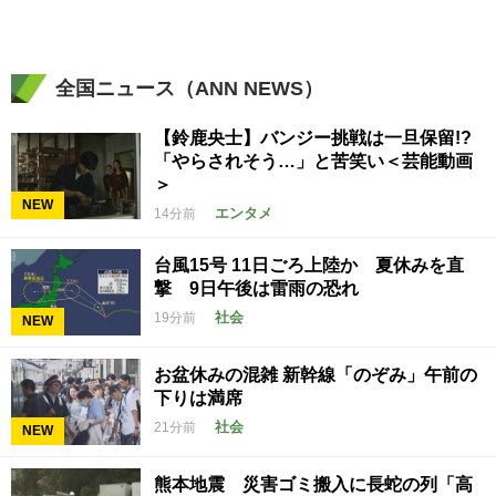
全国ニュース（ANN NEWS）
【鈴鹿央士】バンジー挑戦は一旦保留!?
「やらされそう…」と苦笑い＜芸能動画
＞
NEW
エンタメ
14分前
台風15号 11日ごろ上陸か 夏休みを直
撃 9日午後は雷雨の恐れ
社会
19分前
NEW
お盆休みの混雑 新幹線「のぞみ」午前の
下りは満席
社会
21分前
NEW
熊本地震 災害ゴミ搬入に長蛇の列「高