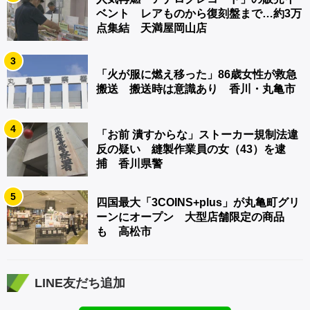
ベント レアものから復刻盤まで…約3万
点集結 天満屋岡山店
3
「火が服に燃え移った」86歳女性が救急
搬送 搬送時は意識あり 香川・丸亀市
4
「お前 潰すからな」ストーカー規制法違
反の疑い 縫製作業員の女（43）を逮
捕 香川県警
5
四国最大「3COINS+plus」が丸亀町グリ
ーンにオープン 大型店舗限定の商品
も 高松市
LINE友だち追加