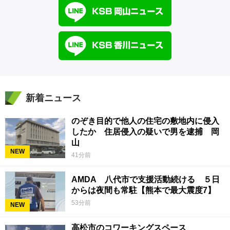
新着ニュース
のぞき目的で他人の住宅の敷地内に侵入
したか 住居侵入の疑いで男を逮捕 岡
山
NEW
41分前
AMDA 八代市で支援活動続ける ５日
からは夜間も常駐【熊本で最大震度7】
53分前
NEW
高松市のコワーキングスペース