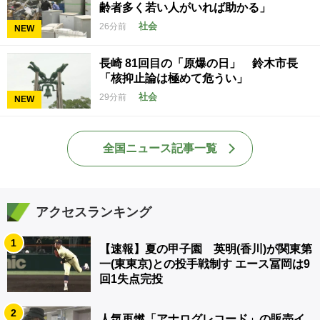
齢者多く若い人がいれば助かる」
社会
26分前
NEW
長崎 81回目の「原爆の日」 鈴木市長
「核抑止論は極めて危うい」
社会
29分前
NEW
全国ニュース記事一覧
アクセスランキング
1
【速報】夏の甲子園 英明(香川)が関東第
一(東東京)との投手戦制す エース冨岡は9
回1失点完投
2
人気再燃「アナログレコード」の販売イ