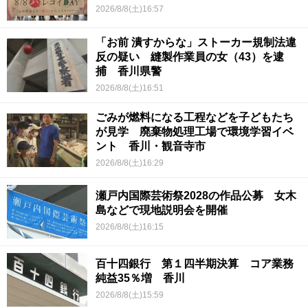
2026/8/8(土)16:57
「お前 潰すからな」ストーカー規制法違
反の疑い 縫製作業員の女（43）を逮
捕 香川県警
2026/8/8(土)16:51
ごみが燃料になる工程などを子どもたち
が見学 廃棄物処理工場で環境学習イベ
ント 香川・観音寺市
2026/8/8(土)16:29
瀬戸内国際芸術祭2028の作品公募 女木
島などで現地説明会を開催
2026/8/8(土)16:15
百十四銀行 第１四半期決算 コア業務
純益35％増 香川
2026/8/8(土)15:59