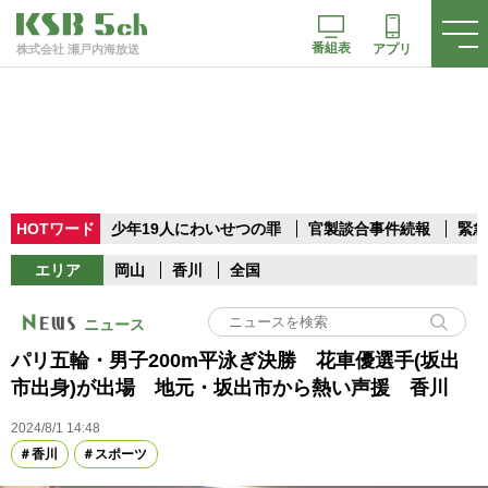
番組表
アプリ
株式会社 瀬戸内海放送
HOTワード
少年19人にわいせつの罪
官製談合事件続報
緊急
エリア
岡山
香川
全国
ニュース
パリ五輪・男子200m平泳ぎ決勝 花車優選手(坂出
市出身)が出場 地元・坂出市から熱い声援 香川
2024/8/1 14:48
香川
スポーツ