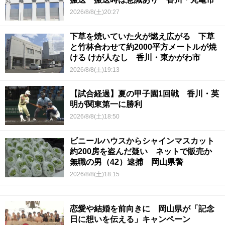
2026/8/8(土)20:27
下草を焼いていた火が燃え広がる 下草
と竹林合わせて約2000平方メートルが焼
ける けが人なし 香川・東かがわ市
2026/8/8(土)19:13
【試合経過】夏の甲子園1回戦 香川・英
明が関東第一に勝利
2026/8/8(土)18:50
ビニールハウスからシャインマスカット
約200房を盗んだ疑い ネットで販売か
無職の男（42）逮捕 岡山県警
2026/8/8(土)18:15
恋愛や結婚を前向きに 岡山県が「記念
日に想いを伝える」キャンペーン