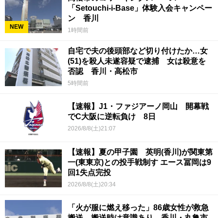
「Setouchi-i-Base」体験入会キャンペー
ン 香川
NEW
1時間前
自宅で夫の後頭部など切り付けたか…女
(51)を殺人未遂容疑で逮捕 女は殺意を
否認 香川・高松市
5時間前
【速報】J1・ファジアーノ岡山 開幕戦
でC大阪に逆転負け 8日
2026/8/8(土)21:07
【速報】夏の甲子園 英明(香川)が関東第
一(東東京)との投手戦制す エース冨岡は9
回1失点完投
2026/8/8(土)20:34
「火が服に燃え移った」86歳女性が救急
搬送 搬送時は意識あり 香川・丸亀市