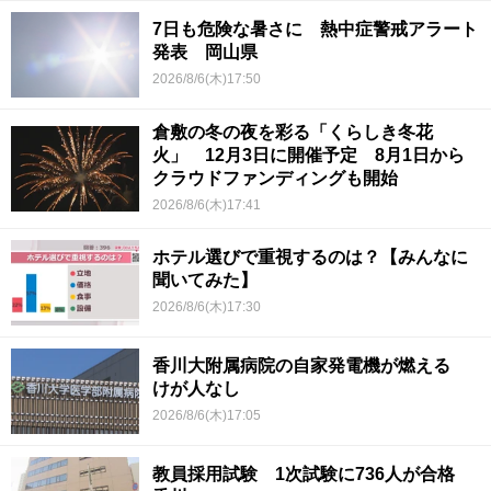
7日も危険な暑さに 熱中症警戒アラート
発表 岡山県
2026/8/6(木)17:50
倉敷の冬の夜を彩る「くらしき冬花
火」 12月3日に開催予定 8月1日から
クラウドファンディングも開始
2026/8/6(木)17:41
ホテル選びで重視するのは？【みんなに
聞いてみた】
2026/8/6(木)17:30
香川大附属病院の自家発電機が燃える
けが人なし
2026/8/6(木)17:05
教員採用試験 1次試験に736人が合格