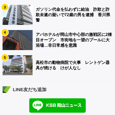
3
ガソリン代金を払わずに給油 詐欺と詐
欺未遂の疑いで72歳の男を逮捕 香川県
警
4
アパホテルが岡山市中心部の激戦区に2棟
目オープン 市街地を一望のプールに大
浴場…非日常感を意識
5
高松市の動物病院で火事 レントゲン器
具が焼ける けが人なし
LINE友だち追加