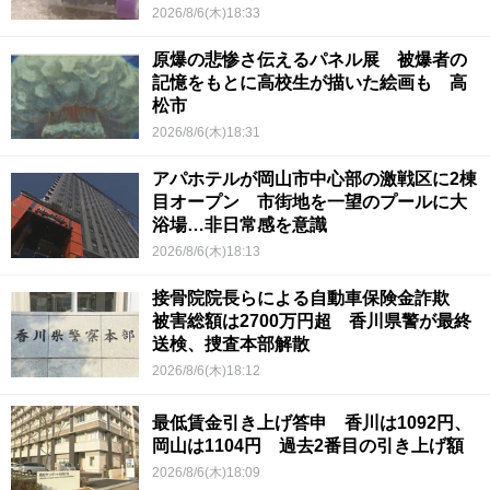
2026/8/6(木)18:33
原爆の悲惨さ伝えるパネル展 被爆者の
記憶をもとに高校生が描いた絵画も 高
松市
2026/8/6(木)18:31
アパホテルが岡山市中心部の激戦区に2棟
目オープン 市街地を一望のプールに大
浴場…非日常感を意識
2026/8/6(木)18:13
接骨院院長らによる自動車保険金詐欺
被害総額は2700万円超 香川県警が最終
送検、捜査本部解散
2026/8/6(木)18:12
最低賃金引き上げ答申 香川は1092円、
岡山は1104円 過去2番目の引き上げ額
2026/8/6(木)18:09