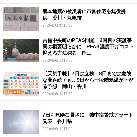
熊本地震の被災者に市営住宅を無償提
供 香川・丸亀市
2026/8/6(木)18:03
吉備中央町のPFAS問題 2回目の実証事
業の概要明らかに PFAS濃度下げコスト
抑える方法探る 岡山
2026/8/6(木)17:57
【天気予報】7日は立秋 8日までは危険
な暑さ続くも…9日から一段階気温が下が
る予想 岡山・香川
2026/8/6(木)17:53
7日も危険な暑さに 熱中症警戒アラート
発表 香川県
2026/8/6(木)17:51