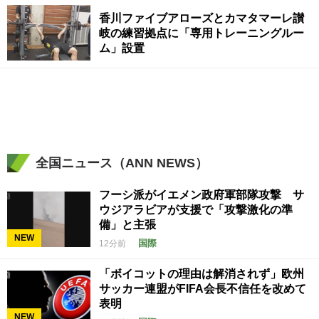
香川ファイブアローズとカマタマーレ讃
岐の練習拠点に「専用トレーニングルー
ム」設置
全国ニュース（ANN NEWS）
フーシ派がイエメン政府軍部隊攻撃 サ
ウジアラビアが支援で「攻撃激化の準
備」と主張
NEW
国際
12分前
「ボイコットの理由は解消されず」欧州
サッカー連盟がFIFA会長不信任を改めて
表明
NEW