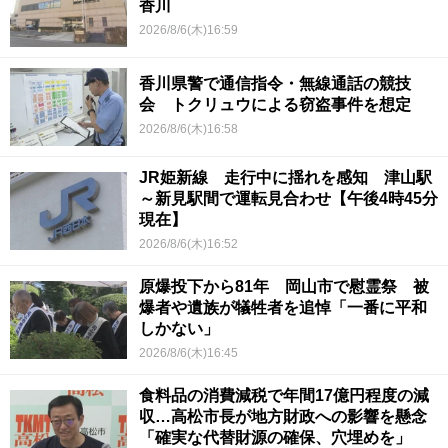
香川
2026/8/6(木)16:59
香川県警で通信指令・無線通話の競技
会 トクリュウによる窃盗事件を想定
2026/8/6(木)16:58
JR姫新線 走行中に揺れを感知 津山駅
～新見駅間で運転見合わせ【午後4時45分
現在】
2026/8/6(木)16:52
原爆投下から81年 岡山市で慰霊祭 被
爆者や遺族が犠牲者を追悼「一番に平和
しかない」
2026/8/6(木)16:45
食料品の消費減税で年間17億円程度の減
収…高松市長が地方財政への影響を懸念
「確実な代替財源の確保、穴埋めを」