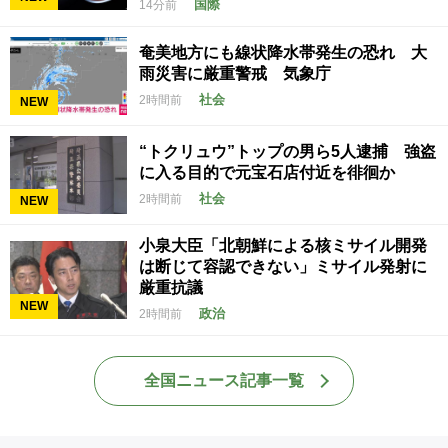
国際
14分前
奄美地方にも線状降水帯発生の恐れ 大
雨災害に厳重警戒 気象庁
社会
2時間前
NEW
“トクリュウ”トップの男ら5人逮捕 強盗
に入る目的で元宝石店付近を徘徊か
社会
2時間前
NEW
小泉大臣「北朝鮮による核ミサイル開発
は断じて容認できない」ミサイル発射に
厳重抗議
NEW
政治
2時間前
全国ニュース記事一覧