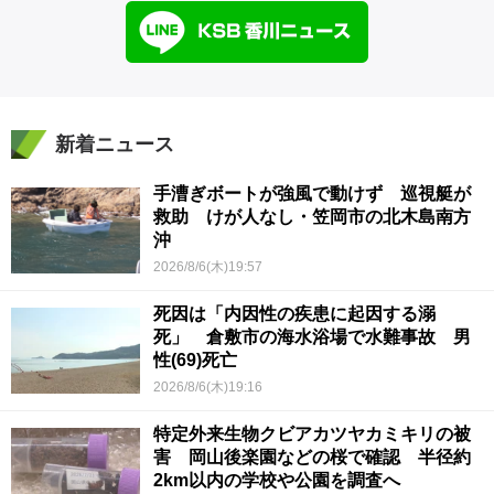
新着ニュース
手漕ぎボートが強風で動けず 巡視艇が
救助 けが人なし・笠岡市の北木島南方
沖
2026/8/6(木)19:57
死因は「内因性の疾患に起因する溺
死」 倉敷市の海水浴場で水難事故 男
性(69)死亡
2026/8/6(木)19:16
特定外来生物クビアカツヤカミキリの被
害 岡山後楽園などの桜で確認 半径約
2km以内の学校や公園を調査へ