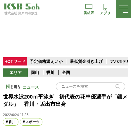
番組表
アプリ
株式会社 瀬戸内海放送
HOTワード
予定価格漏えいか
最低賃金引き上げ
アパホテル
エリア
岡山
香川
全国
ニュース
世界水泳200ｍ平泳ぎ 初代表の花車優選手が「銀メ
ダル」 香川・坂出市出身
2022/6/24 11:35
香川
スポーツ