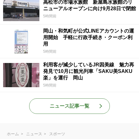
高松市の市場水族館 新屋島水族館のリ
ニューアルオープンに向け9月28日で閉館
5時間前
岡山・和気町が公式LINEアカウントの運
用開始 手軽に行政手続き・クーポン利
用
5時間前
利用客が減少しているJR因美線 魅力再
発見で10月に観光列車「SAKU美SAKU
楽」を運行 岡山
5時間前
ニュース記事一覧
ホーム
ニュース
スポーツ