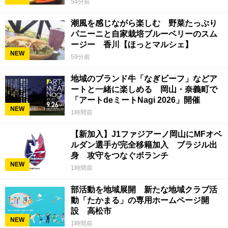
54分前
潮風を感じながら楽しむ 野菜たっぷり
パニーニと自家栽培ブルーベリーのスム
ージー 香川【ほっとマルシェ】
NEW
59分前
地域のブランド牛「なぎビーフ」などア
ートと一緒に楽しめる 岡山・奈義町で
「アートdeミートNagi 2026」開催
NEW
1時間前
【新加入】J1ファジアーノ岡山にMFオベ
ルダン選手が完全移籍加入 ブラジル出
身 攻守をつなぐボランチ
NEW
1時間前
部活動を地域展開 新たな地域クラブ活
動「たかまる」の専用ホームページ開
設 高松市
NEW
1時間前