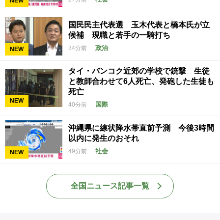
NEW
国民民主代表選 玉木代表と橋本氏が立
候補 現職と若手の一騎打ち
政治
34分前
NEW
タイ・バンコク近郊の学校で銃撃 生徒
と教師合わせて6人死亡、発砲した生徒も
死亡
NEW
国際
40分前
沖縄県に線状降水帯直前予測 今後3時間
以内に発生のおそれ
社会
49分前
NEW
全国ニュース記事一覧