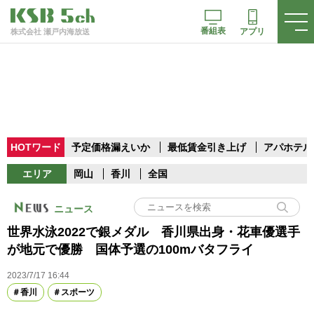
番組表
アプリ
株式会社 瀬戸内海放送
HOTワード
予定価格漏えいか
最低賃金引き上げ
アパホテル
エリア
岡山
香川
全国
ニュース
世界水泳2022で銀メダル 香川県出身・花車優選手
が地元で優勝 国体予選の100mバタフライ
2023/7/17 16:44
香川
スポーツ