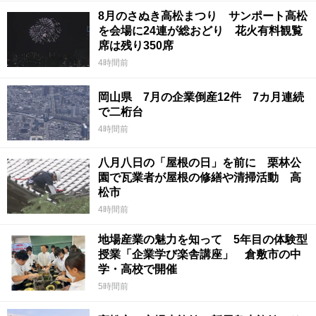
8月のさぬき高松まつり サンポート高松
を会場に24連が総おどり 花火有料観覧
席は残り350席
4時間前
岡山県 7月の企業倒産12件 7カ月連続
で二桁台
4時間前
八月八日の「屋根の日」を前に 栗林公
園で瓦業者が屋根の修繕や清掃活動 高
松市
4時間前
地場産業の魅力を知って 5年目の体験型
授業「企業学び楽舎講座」 倉敷市の中
学・高校で開催
5時間前