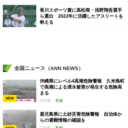
香川スポーツ賞に高松商・浅野翔吾選手
ら選出 2022年に活躍したアスリートを
称える
全国ニュース（ANN NEWS）
沖縄県にレベル4高潮危険警報 久米島町
で高潮による浸水被害が発生する危険高
まる
NEW
社会
25分前
鹿児島県に土砂災害危険警報 自治体か
らの避難情報の確認を
社会
27分前