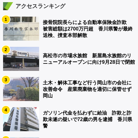
アクセスランキング
1
接骨院院長らによる自動車保険金詐欺
被害総額は2700万円超 香川県警が最終
送検、捜査本部解散
2
高松市の市場水族館 新屋島水族館のリ
ニューアルオープンに向け9月28日で閉館
3
土木・解体工事など行う岡山市の会社に
改善命令 産業廃棄物を適切に保管せず
岡山
4
ガソリン代金を払わずに給油 詐欺と詐
欺未遂の疑いで72歳の男を逮捕 香川県
警