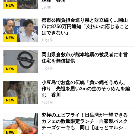
現在 香川
NEW
5分前
都市公園負担金巡り県と対立続く…岡山
市に8750万円通知「支払いに応じること
はできない」
NEW
10分前
岡山県倉敷市が熊本地震の被災者に市営
住宅を無償提供
36分前
NEW
小豆島でお盆の伝統「負い縄そうめん」
作り 先祖を思い3mの生のそうめんを編
む 香川
NEW
41分前
究極のエビフライ！日生湾が一望できる
カフェの数量限定ランチ 自家製バスク
チーズケーキも 岡山【ほっとマルシ
NEW
ェ】