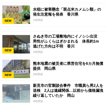
水稲に被害懸念「斑点米カメムシ類」の
発生注意報を発表 香川県
1時間前
NEW
さぬき市の工場敷地内にイノシシ出没
男性がふくらはぎかまれる 体長約1m
逃げた方向は不明 香川
NEW
2時間前
熊本地震の被災者に県営住宅を6カ月無償
提供 岡山県
2時間前
NEW
新見市の官製談合事件 市職員ら男2人を
送検 2人は遠縁関係…以前から価格漏洩
繰り返していたか 岡山
4時間前