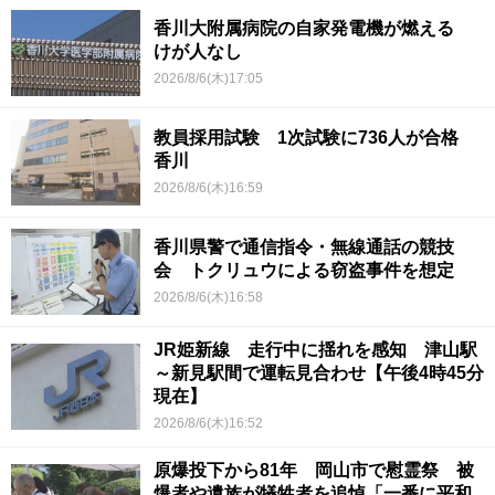
香川大附属病院の自家発電機が燃える
けが人なし
2026/8/6(木)17:05
教員採用試験 1次試験に736人が合格
香川
2026/8/6(木)16:59
香川県警で通信指令・無線通話の競技
会 トクリュウによる窃盗事件を想定
2026/8/6(木)16:58
JR姫新線 走行中に揺れを感知 津山駅
～新見駅間で運転見合わせ【午後4時45分
現在】
2026/8/6(木)16:52
原爆投下から81年 岡山市で慰霊祭 被
爆者や遺族が犠牲者を追悼「一番に平和