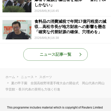
しかない」
2026/8/6(木)16:45
食料品の消費減税で年間17億円程度の減
収…高松市長が地方財政への影響を懸念
「確実な代替財源の確保、穴埋めを」
2026/8/6(木)16:38
ニュース記事一覧
ホーム
ニュース
スポーツ
夏の甲子園 全国高校野球選手権大会の開会式 岡山代表の岡山
学芸館・香川代表の英明も力強く行進
This programme includes material which is copyright of Reuters Limited