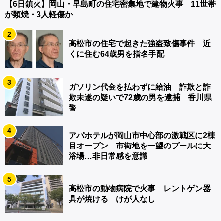
【6日鎮火】岡山・早島町の住宅密集地で建物火事 11世帯
が類焼・3人軽傷か
2
高松市の住宅で起きた強盗致傷事件 近
くに住む64歳男を指名手配
3
ガソリン代金を払わずに給油 詐欺と詐
欺未遂の疑いで72歳の男を逮捕 香川県
警
4
アパホテルが岡山市中心部の激戦区に2棟
目オープン 市街地を一望のプールに大
浴場…非日常感を意識
5
高松市の動物病院で火事 レントゲン器
具が焼ける けが人なし