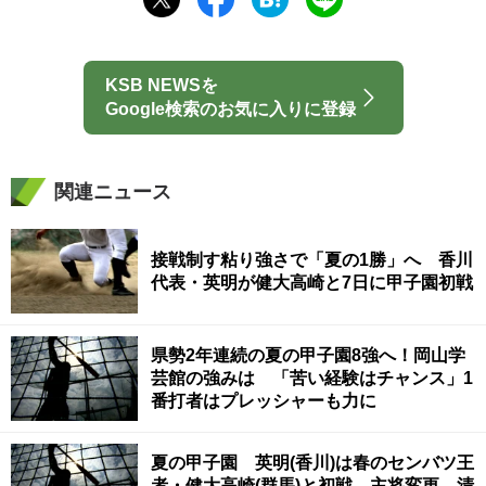
KSB NEWSを
Google検索のお気に入りに登録
関連ニュース
接戦制す粘り強さで「夏の1勝」へ 香川
代表・英明が健大高崎と7日に甲子園初戦
県勢2年連続の夏の甲子園8強へ！岡山学
芸館の強みは 「苦い経験はチャンス」1
番打者はプレッシャーも力に
夏の甲子園 英明(香川)は春のセンバツ王
者・健大高崎(群馬)と初戦 主将変更、清