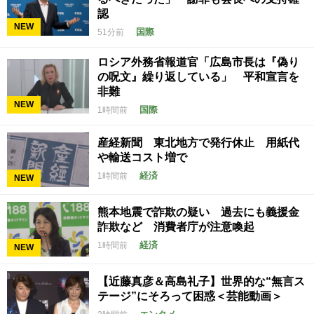
認
NEW
国際
51分前
ロシア外務省報道官「広島市長は『偽り
の呪文』繰り返している」 平和宣言を
非難
NEW
国際
1時間前
産経新聞 東北地方で発行休止 用紙代
や輸送コスト増で
経済
1時間前
NEW
熊本地震で詐欺の疑い 過去にも義援金
詐欺など 消費者庁が注意喚起
経済
1時間前
NEW
【近藤真彦＆高島礼子】世界的な“無言ス
テージ”にそろって困惑＜芸能動画＞