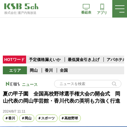
番組表
アプリ
株式会社 瀬戸内海放送
HOTワード
予定価格漏えいか
最低賃金引き上げ
アパホテル
エリア
岡山
香川
全国
ニュース
夏の甲子園 全国高校野球選手権大会の開会式 岡
山代表の岡山学芸館・香川代表の英明も力強く行進
2024/8/7 11:11
香川
岡山
スポーツ
高校野球