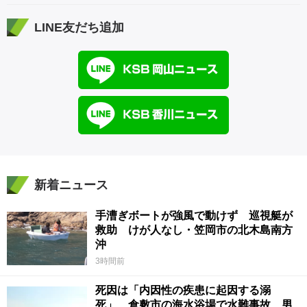
LINE友だち追加
新着ニュース
手漕ぎボートが強風で動けず 巡視艇が
救助 けが人なし・笠岡市の北木島南方
沖
3時間前
死因は「内因性の疾患に起因する溺
死」 倉敷市の海水浴場で水難事故 男