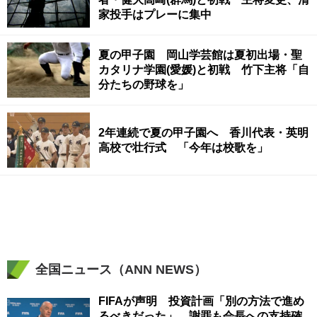
家投手はプレーに集中
夏の甲子園 岡山学芸館は夏初出場・聖
カタリナ学園(愛媛)と初戦 竹下主将「自
分たちの野球を」
2年連続で夏の甲子園へ 香川代表・英明
高校で壮行式 「今年は校歌を」
全国ニュース（ANN NEWS）
FIFAが声明 投資計画「別の方法で進め
るべきだった」 謝罪も会長への支持確