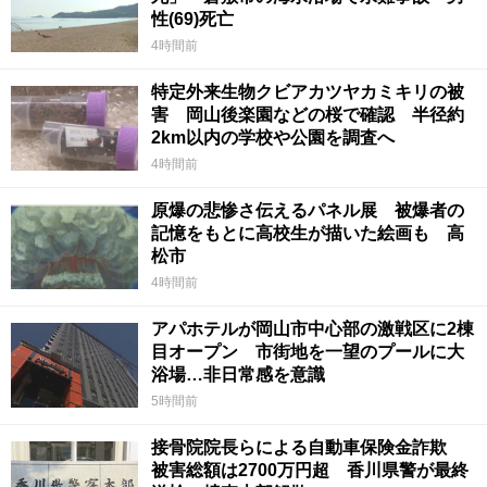
性(69)死亡
4時間前
特定外来生物クビアカツヤカミキリの被
害 岡山後楽園などの桜で確認 半径約
2km以内の学校や公園を調査へ
4時間前
原爆の悲惨さ伝えるパネル展 被爆者の
記憶をもとに高校生が描いた絵画も 高
松市
4時間前
アパホテルが岡山市中心部の激戦区に2棟
目オープン 市街地を一望のプールに大
浴場…非日常感を意識
5時間前
接骨院院長らによる自動車保険金詐欺
被害総額は2700万円超 香川県警が最終