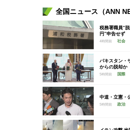
全国ニュース（ANN N
税務署職員“脱
円”申告せず
社会
4時間前
パキスタン・
からの脱却か
国際
5時間前
中道・立憲・
政治
5時間前