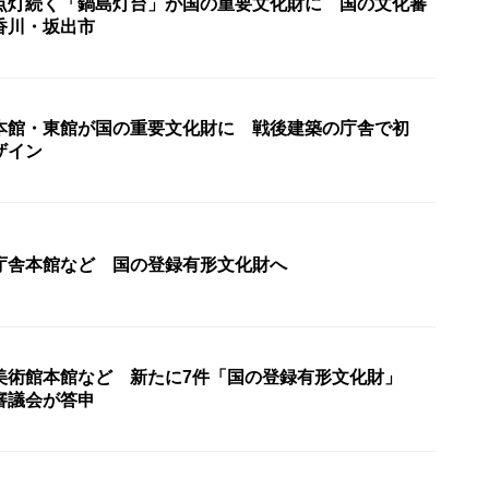
点灯続く「鍋島灯台」が国の重要文化財に 国の文化審
香川・坂出市
本館・東館が国の重要文化財に 戦後建築の庁舎で初
ザイン
庁舎本館など 国の登録有形文化財へ
美術館本館など 新たに7件「国の登録有形文化財」
審議会が答申