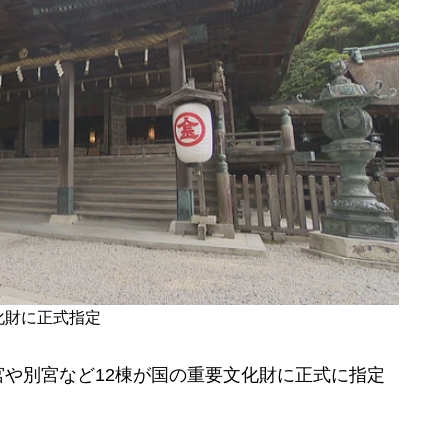
化財に正式指定
や別宮など12棟が国の
重要文化財に正式に指定