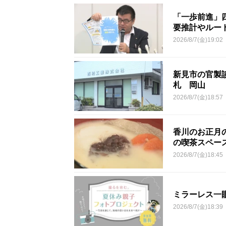
「一歩前進」
要推計やルー
2026/8/7(金)19:02
新見市の官製談
札 岡山
2026/8/7(金)18:57
香川のお正月
の喫茶スペー
2026/8/7(金)18:45
ミラーレス一
2026/8/7(金)18:39