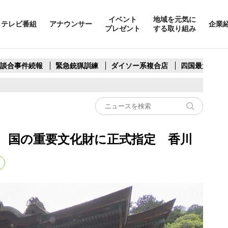
イベント
地域を元気に
テレビ番組
アナウンサー
企業
プレゼント
する取り組み
製談合事件続報
緊急銃猟訓練
ダイソー系複合店
四国最大スリ
棟 国の重要文化財に正式指定 香川