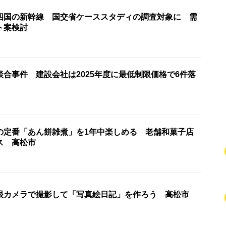
四国の新幹線 国交省ケーススタディの調査対象に 需
ト案検討
合事件 建設会社は2025年度に最低制限価格で6件落
の定番「あん餅雑煮」を1年中楽しめる 老舗和菓子店
ス 高松市
眼カメラで撮影して「写真絵日記」を作ろう 高松市