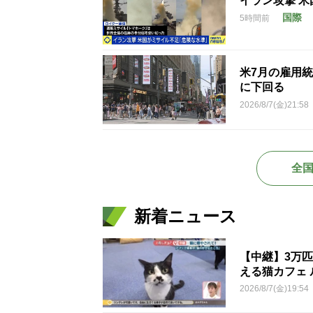
イラン攻撃 
国際
5時間前
米7月の雇用統
に下回る
2026/8/7(金)21:58
全
新着ニュース
【中継】3万
える猫カフェ 
2026/8/7(金)19:54