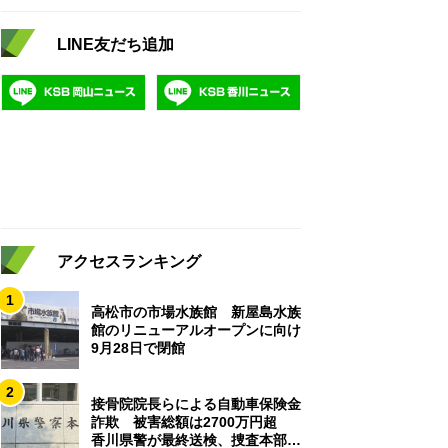
LINE友だち追加
アクセスランキング
1
高松市の市場水族館 新屋島水族
館のリニューアルオープンに向け
9月28日で閉館
2
接骨院院長らによる自動車保険金
詐欺 被害総額は2700万円超
香川県警が最終送検、捜査本部解