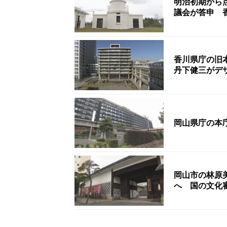
明治初期から
議会が答申 
香川県庁の旧
丹下健三がデ
岡山県庁の本
岡山市の林原
へ 国の文化