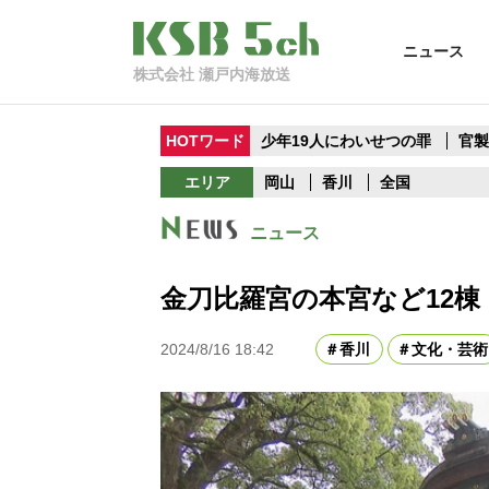
ニュース
株式会社 瀬戸内海放送
HOTワード
少年19人にわいせつの罪
官
エリア
岡山
香川
全国
ニュース
金刀比羅宮の本宮など12
2024/8/16 18:42
香川
文化・芸術