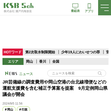
番組表
アプリ
株式会社 瀬戸内海放送
HOTワード
第2次取水制限開始
少年19人にわいせつの罪
官
エリア
岡山
香川
全国
ニュース
JR芸備線の調査費用や岡山空港の台北線増便などの
運航支援費を含む補正予算案を提案 9月定例岡山県
議会が開会
2024/9/5 11:56
岡山
行政