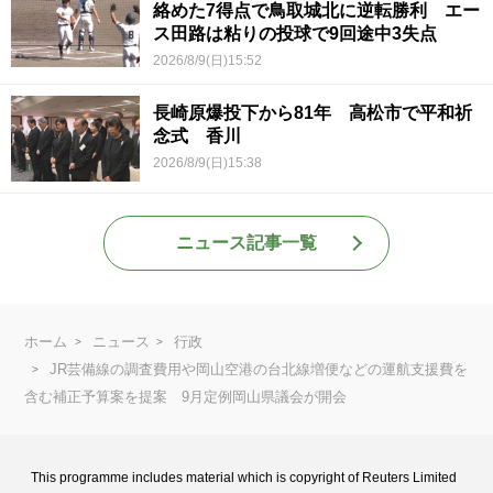
絡めた7得点で鳥取城北に逆転勝利 エー
ス田路は粘りの投球で9回途中3失点
2026/8/9(日)15:52
長崎原爆投下から81年 高松市で平和祈
念式 香川
2026/8/9(日)15:38
ニュース記事一覧
ホーム
ニュース
行政
JR芸備線の調査費用や岡山空港の台北線増便などの運航支援費を
含む補正予算案を提案 9月定例岡山県議会が開会
This programme includes material which is copyright of Reuters Limited