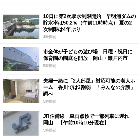
10日に第2次取水制限開始 早明浦ダムの
貯水率は50.2％（午前11時時点） 夏の2
次制限は4年ぶり
4時間前
市全体が子どもの遊び場 日曜・祝日に
保育園の園庭を開放 岡山・瀬戸内市
5時間前
夫婦一緒に「2人部屋」対応可能の老人ホ
ーム 香川では3割弱 「みんなの介護」
調べ
5時間前
JR伯備線 車両点検で一部列車に遅れ
岡山 【午前10時10分現在】
5時間前