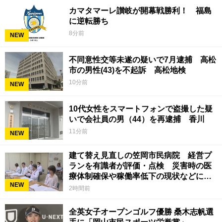
カマタマーレ讃岐が開幕戦勝利！ 福島
に逆転勝ち
8分前
NEW
不同意性交等未遂の疑いで7月逮捕 高松
市の男性(43)を不起訴 高松地検
10分前
NEW
10代女性をスマートフォンで盗撮した疑
いで会社員の男（44）を再逮捕 香川
11分前
NEW
建て替え見直しの笠岡市民病院 経営プ
ランを有識者が評価・点検 災害時の医
療体制確保や稼働率低下の現状などに意
NEW
見 岡山
2時間前
全英女子オープンゴルフ優勝 桑木志帆選