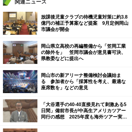
関連ニュース
放課後児童クラブの待機児童対策に約3.8
億円の補正予算案など提案 9月定例岡山
市議会が開会
岡山県立高校の再編整備から「笠岡工業
の除外を」 笠岡市議会が意見書可決、
県教委などに提出へ
岡山市の新アリーナ整備検討会議始ま
る 参加者から「採算性を考え、最適な
座席数を」などの意見
「大谷選手の40‐40直接見れて刺激ある5
日間」備前市長が中高生アメリカツアー
同行の感想 2025年度も海外ツアー実施
の考え示す