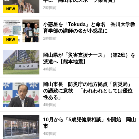
手に「岡山市民スポーツ栄誉賞」
2時間前
NEW
小惑星を「Tokuda」と命名 香川大学教
育学部の講師の名が小惑星に
2時間前
NEW
岡山県が「災害支援ナース」（第2班）を
派遣へ【熊本地震】
4時間前
岡山市長 防災庁の地方拠点「防災局」
の誘致に意欲 「われわれとしては優位
性ある」
4時間前
10月から「5歳児健康相談」を開始 岡山
市
4時間前