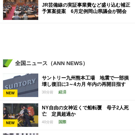
JR芸備線の実証事業費など盛り込む補正
予算案提案 6月定例岡山県議会が開会
全国ニュース（ANN NEWS）
サントリー九州熊本工場 地震で一部損
壊し復旧に3～4カ月 年内の再開目指す
経済
30分前
NEW
NY自由の女神近くで船転覆 母子2人死
亡 定員超過か
国際
40分前
NEW