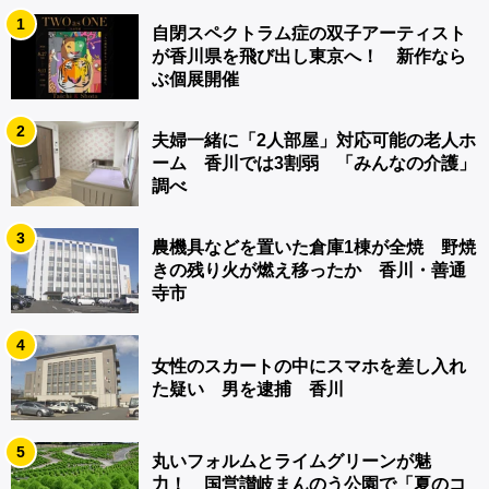
1
自閉スペクトラム症の双子アーティスト
が香川県を飛び出し東京へ！ 新作なら
ぶ個展開催
2
夫婦一緒に「2人部屋」対応可能の老人ホ
ーム 香川では3割弱 「みんなの介護」
調べ
3
農機具などを置いた倉庫1棟が全焼 野焼
きの残り火が燃え移ったか 香川・善通
寺市
4
女性のスカートの中にスマホを差し入れ
た疑い 男を逮捕 香川
5
丸いフォルムとライムグリーンが魅
力！ 国営讃岐まんのう公園で「夏のコ