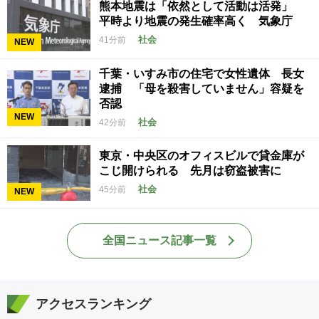
熊本地震は「依然として活動は活発」
平時より地震の発生確率高く 気象庁
社会
41分前
NEW
千葉・いすみ市の住宅で女性遺体 長女
逮捕 「母を殺害していません」容疑を
否認
NEW
社会
42分前
東京・中央区のオフィスビルで貸金庫が
こじ開けられる 先月は窃盗被害に
社会
45分前
NEW
全国ニュース記事一覧
アクセスランキング