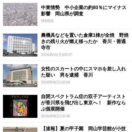
中東情勢 中小企業の約80％にマイナス
影響 岡山県が調査
5時間前
農機具などを置いた倉庫1棟が全焼 野焼
きの残り火が燃え移ったか 香川・善通
寺市
2026/8/10(月)09:57
女性のスカートの中にスマホを差し入れ
た疑い 男を逮捕 香川
2026/8/9(日)18:08
自閉スペクトラム症の双子アーティスト
が香川県を飛び出し東京へ！ 新作なら
ぶ個展開催
2026/8/9(日)16:46
【速報】夏の甲子園 岡山学芸館が小技