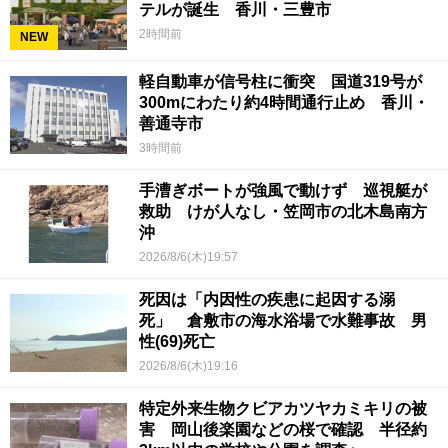
テルが誕生 香川・三豊市
2時間前
NEW
軽自動車が信号柱に衝突 国道319号が
300mにわたり約4時間通行止め 香川・
善通寺市
3時間前
手漕ぎボートが強風で動けず 巡視艇が
救助 けが人なし・笠岡市の北木島南方
沖
2026/8/6(木)19:57
死因は「内因性の疾患に起因する溺
死」 倉敷市の海水浴場で水難事故 男
性(69)死亡
2026/8/6(木)19:16
特定外来生物クビアカツヤカミキリの被
害 岡山後楽園などの桜で確認 半径約