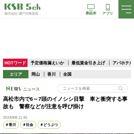
番組表
アプリ
株式会社 瀬戸内海放送
HOTワード
予定価格漏えいか
最低賃金引き上げ
アパホテル
エリア
岡山
香川
全国
ニュース
高松市内で6～7頭のイノシシ目撃 車と衝突する事
故も 警察などが注意を呼び掛け
2024/9/8 11:40
香川
社会
どうぶつ