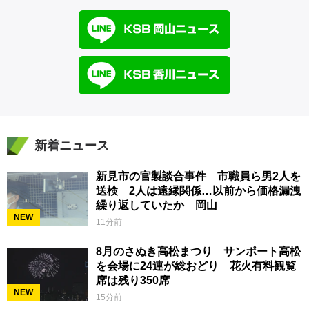
新着ニュース
新見市の官製談合事件 市職員ら男2人を
送検 2人は遠縁関係…以前から価格漏洩
繰り返していたか 岡山
NEW
11分前
8月のさぬき高松まつり サンポート高松
を会場に24連が総おどり 花火有料観覧
席は残り350席
NEW
15分前