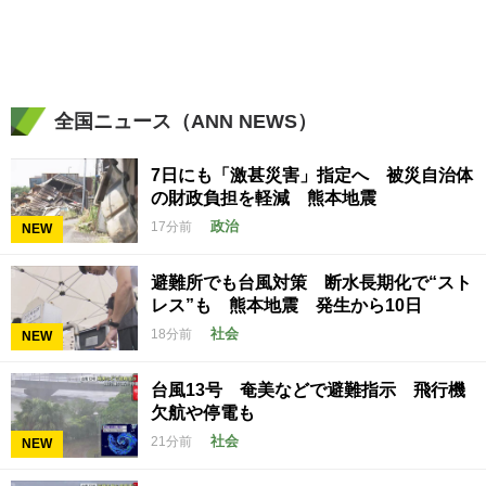
全国ニュース（ANN NEWS）
7日にも「激甚災害」指定へ 被災自治体
の財政負担を軽減 熊本地震
政治
17分前
NEW
避難所でも台風対策 断水長期化で“スト
レス”も 熊本地震 発生から10日
社会
18分前
NEW
台風13号 奄美などで避難指示 飛行機
欠航や停電も
社会
21分前
NEW