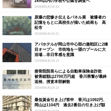
2km以内の学校や公園を調査へ
2026/8/6(木)18:33
原爆の悲惨さ伝えるパネル展 被爆者の
記憶をもとに高校生が描いた絵画も 高
松市
2026/8/6(木)18:31
アパホテルが岡山市中心部の激戦区に2棟
目オープン 市街地を一望のプールに大
浴場…非日常感を意識
2026/8/6(木)18:13
接骨院院長らによる自動車保険金詐欺
被害総額は2700万円超 香川県警が最終
送検、捜査本部解散
2026/8/6(木)18:12
最低賃金引き上げ答申 香川は1092円、
岡山は1104円 過去2番目の引き上げ額
2026/8/6(木)18:09