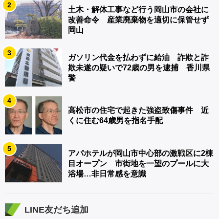
2
土木・解体工事など行う岡山市の会社に
改善命令 産業廃棄物を適切に保管せず
岡山
3
ガソリン代金を払わずに給油 詐欺と詐
欺未遂の疑いで72歳の男を逮捕 香川県
警
4
高松市の住宅で起きた強盗致傷事件 近
くに住む64歳男を指名手配
5
アパホテルが岡山市中心部の激戦区に2棟
目オープン 市街地を一望のプールに大
浴場…非日常感を意識
LINE友だち追加