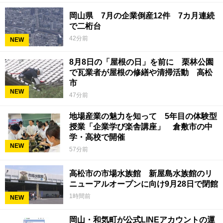
岡山県 7月の企業倒産12件 7カ月連続
で二桁台
42分前
NEW
8月8日の「屋根の日」を前に 栗林公園
で瓦業者が屋根の修繕や清掃活動 高松
市
NEW
47分前
地場産業の魅力を知って 5年目の体験型
授業「企業学び楽舎講座」 倉敷市の中
学・高校で開催
NEW
57分前
高松市の市場水族館 新屋島水族館のリ
ニューアルオープンに向け9月28日で閉館
1時間前
NEW
岡山・和気町が公式LINEアカウントの運