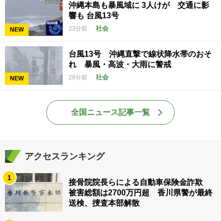
沖縄本島も暴風域に 3人けが 交通に影
響も 台風13号
社会
23分前
NEW
台風13号 沖縄直撃で線状降水帯のおそ
れ 暴風・高波・大雨に警戒
社会
28分前
NEW
全国ニュース記事一覧
アクセスランキング
1
接骨院院長らによる自動車保険金詐欺
被害総額は2700万円超 香川県警が最終
送検、捜査本部解散