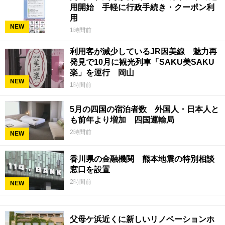
用開始 手軽に行政手続き・クーポン利
用
NEW
1時間前
利用客が減少しているJR因美線 魅力再
発見で10月に観光列車「SAKU美SAKU
楽」を運行 岡山
NEW
1時間前
5月の四国の宿泊者数 外国人・日本人と
も前年より増加 四国運輸局
2時間前
NEW
香川県の金融機関 熊本地震の特別相談
窓口を設置
2時間前
NEW
父母ケ浜近くに新しいリノベーションホ