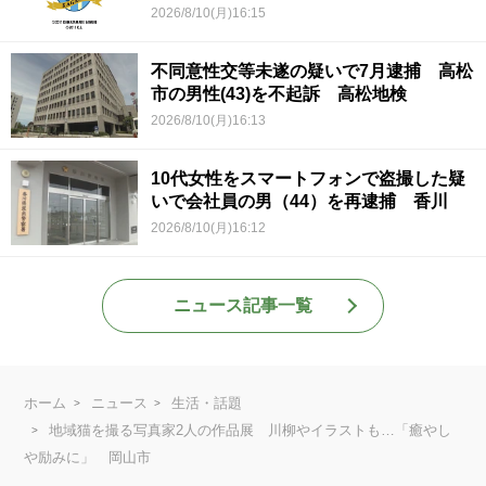
2026/8/10(月)16:15
不同意性交等未遂の疑いで7月逮捕 高松
市の男性(43)を不起訴 高松地検
2026/8/10(月)16:13
10代女性をスマートフォンで盗撮した疑
いで会社員の男（44）を再逮捕 香川
2026/8/10(月)16:12
ニュース記事一覧
ホーム
ニュース
生活・話題
地域猫を撮る写真家2人の作品展 川柳やイラストも…「癒やし
や励みに」 岡山市