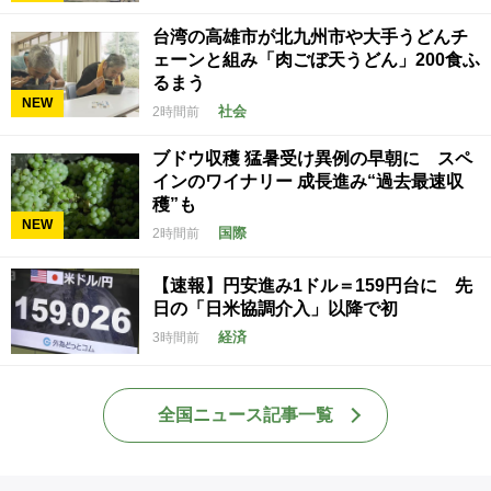
台湾の高雄市が北九州市や大手うどんチ
ェーンと組み「肉ごぼ天うどん」200食ふ
るまう
NEW
社会
2時間前
ブドウ収穫 猛暑受け異例の早朝に スペ
インのワイナリー 成長進み“過去最速収
穫”も
NEW
国際
2時間前
【速報】円安進み1ドル＝159円台に 先
日の「日米協調介入」以降で初
経済
3時間前
全国ニュース記事一覧