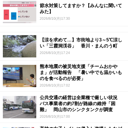
節水対策してますか？【みんなに聞いて
みた】
2026/8/10(月)17:30
【涼を求めて…】市街地より3～5℃涼し
い「三霞洞渓谷」 香川・まんのう町
2026/8/10(月)17:24
熊本地震の被災地支援「チームおかや
ま」が活動報告 「暑い中でも温かいも
のを食べるのが必要」
2026/8/10(月)17:02
公共交通の経営は全業種で厳しい状況
バス事業者の約7割が路線の維持「困
難」 岡山市のシンクタンクが調査
2026/8/10(月)17:00