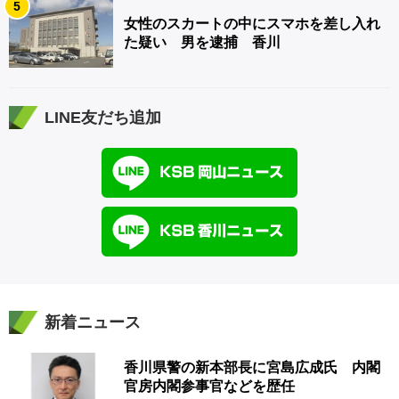
5
女性のスカートの中にスマホを差し入れ
た疑い 男を逮捕 香川
LINE友だち追加
新着ニュース
香川県警の新本部長に宮島広成氏 内閣
官房内閣参事官などを歴任