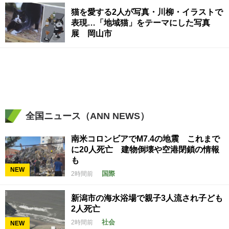
猫を愛する2人が写真・川柳・イラストで
表現…「地域猫」をテーマにした写真
展 岡山市
全国ニュース（ANN NEWS）
南米コロンビアでM7.4の地震 これまで
に20人死亡 建物倒壊や空港閉鎖の情報
も
NEW
国際
2時間前
新潟市の海水浴場で親子3人流され子ども
2人死亡
社会
2時間前
NEW