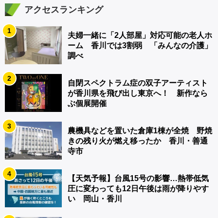
アクセスランキング
1
夫婦一緒に「2人部屋」対応可能の老人ホ
ーム 香川では3割弱 「みんなの介護」
調べ
2
自閉スペクトラム症の双子アーティスト
が香川県を飛び出し東京へ！ 新作なら
ぶ個展開催
3
農機具などを置いた倉庫1棟が全焼 野焼
きの残り火が燃え移ったか 香川・善通
寺市
4
【天気予報】台風15号の影響…熱帯低気
圧に変わっても12日午後は雨が降りやす
い 岡山・香川