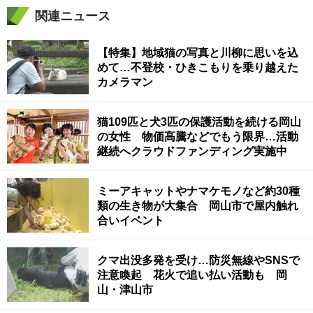
関連ニュース
【特集】地域猫の写真と川柳に思いを込
めて…不登校・ひきこもりを乗り越えた
カメラマン
猫109匹と犬3匹の保護活動を続ける岡山
の女性 物価高騰などでもう限界…活動
継続へクラウドファンディング実施中
ミーアキャットやナマケモノなど約30種
類の生き物が大集合 岡山市で屋内触れ
合いイベント
クマ出没多発を受け…防災無線やSNSで
注意喚起 花火で追い払い活動も 岡
山・津山市