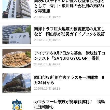
高校の女子トイレに侵入し盗撮したなど
として 香川・綾川町の会社員の男(23)
を再逮捕
2026/8/10(月)16:56
南海トラフ巨大地震の被害想定の見直し
など 岡山県が防災ガイドブックを改訂
2026/8/10(月)16:32
アイデアを9月7日から募集 讃岐餃子コ
ンテスト「SANUKI GYO1 GP」香川
2026/8/10(月)16:29
岡山市役所 新庁舎テラスを一般開放 8
月24日から
2026/8/10(月)16:18
カマタマーレ讃岐が開幕戦勝利！ 福島
に逆転勝ち