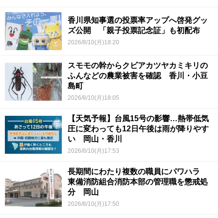
香川県知事選の投票率アップへ啓発グッ
ズ公開 「親子投票記念証」も初配布
2026/8/10(月)18:20
スモモの幹からクビアカツヤカミキリの
ふんなどの農業被害を確認 香川・小豆
島町
2026/8/10(月)18:05
【天気予報】台風15号の影響…熱帯低気
圧に変わっても12日午後は雨が降りやす
い 岡山・香川
2026/8/10(月)17:53
長期間にわたり複数の職員にパワハラ
東備消防組合消防本部の管理職を懲戒処
分 岡山
2026/8/10(月)17:50