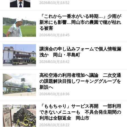
2026/8/10(月)18:52
「これから一番水がいる時期…」少雨が
新米にも影響…岡山市の農園で穂が枯れ
る被害
2026/8/10(月)18:45
講演会の申し込みフォームで個人情報漏
洩か 岡山・早島町
2026/8/10(月)18:42
高松空港の利用者増加へ議論 二次交通
の課題解決目指しワーキンググループを
新設へ
2026/8/10(月)18:36
「ももちゃり」サービス再開 一部利用
できないメニューも 不具合発生期間の
利用は全額返金 岡山市
2026/8/10(月)18:22