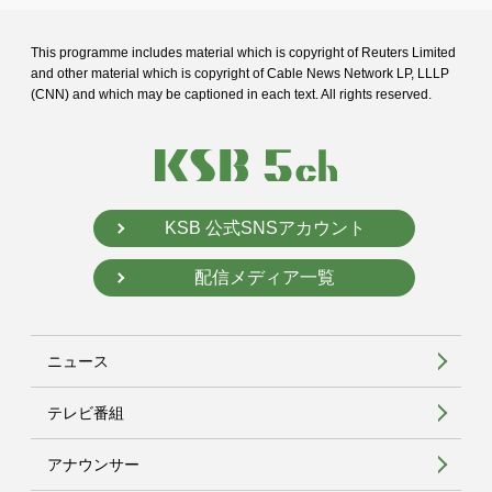
This programme includes material which is copyright of Reuters Limited
and
other material which is copyright of Cable News Network LP, LLLP
(CNN) and
which may be captioned in each text. All rights reserved.
KSB 公式SNSアカウント
配信メディア一覧
ニュース
テレビ番組
アナウンサー