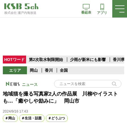
番組表
アプリ
株式会社 瀬戸内海放送
HOTワード
第2次取水制限開始
少雨が新米にも影響
香川県
エリア
岡山
香川
全国
ニュース
地域猫を撮る写真家2人の作品展 川柳やイラスト
も…「癒やしや励みに」 岡山市
2024/9/16 17:43
岡山
生活・話題
どうぶつ