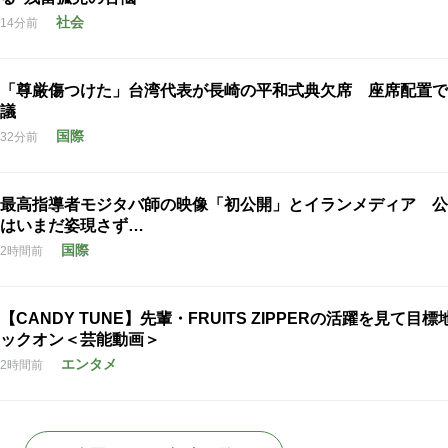
社会
14分前
「尊厳傷つけた」台湾代表が長崎の平和式典欠席 座席配置で
議
国際
32分前
最高指導者モジタバ師の映像「初公開」とイランメディア 公
はいまだ姿現さず…
国際
2時間前
【CANDY TUNE】先輩・FRUITS ZIPPERの活躍を見て目
ックオン＜芸能動画＞
エンタメ
2時間前