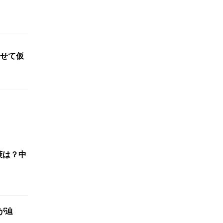
せて仮
策は？中
が辿