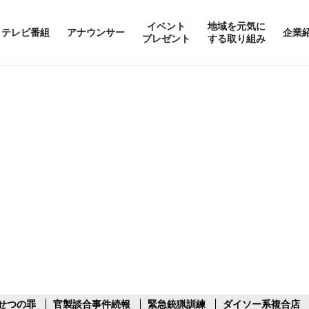
イベント
地域を元気に
テレビ番組
アナウンサー
企業
プレゼント
する取り組み
せつの罪
官製談合事件続報
緊急銃猟訓練
ダイソー系複合店