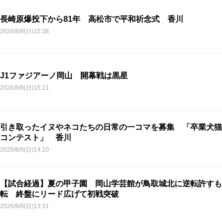
長崎原爆投下から81年 高松市で平和祈念式 香川
2026/8/9(日)15:38
J1ファジアーノ岡山 開幕戦は黒星
2026/8/9(日)15:21
引き取ったイヌやネコたちの日常の一コマを募集 「卒業犬猫
コンテスト」 香川
2026/8/9(日)14:10
【試合経過】夏の甲子園 岡山学芸館が鳥取城北に逆転許すも
転 終盤にリード広げて初戦突破
2026/8/9(日)13:31