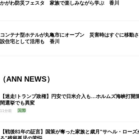
かがわ防災フェスタ 家族で楽しみながら学ぶ 香川
コンテナ型ホテルが丸亀市にオープン 災害時はすぐに移動さ
設住宅として活用も 香川
ANN NEWS）
【迷走!トランプ政権】円安で日米介入も…ホルムズ海峡打開
間選挙でも異変
国際
11分前
【戦後81年の証言】国策が奪った家族と歳月“サヘル・ローズ
る”残留孤児の苦悩