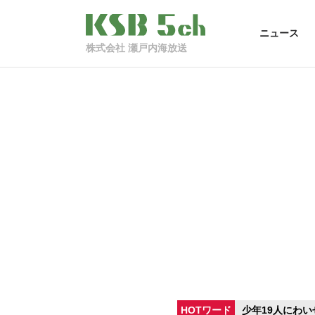
ニュース
株式会社 瀬戸内海放送
HOTワード
少年19人にわい