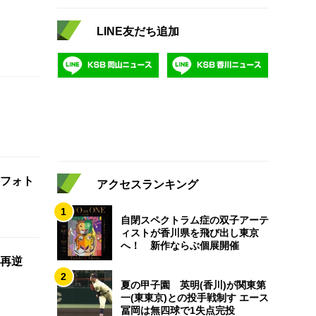
LINE友だち追加
フォト
アクセスランキング
1
自閉スペクトラム症の双子アーテ
ィストが香川県を飛び出し東京
へ！ 新作ならぶ個展開催
再逆
2
夏の甲子園 英明(香川)が関東第
一(東東京)との投手戦制す エース
冨岡は無四球で1失点完投