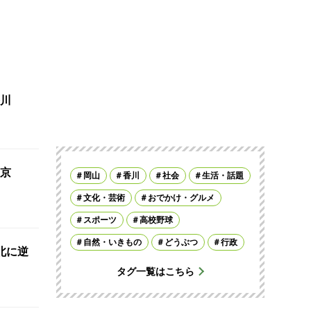
川
京
岡山
香川
社会
生活・話題
文化・芸術
おでかけ・グルメ
スポーツ
高校野球
自然・いきもの
どうぶつ
行政
北に逆
タグ一覧はこちら