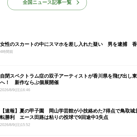
全国ニュース記事一覧
女性のスカートの中にスマホを差し入れた疑い 男を逮捕 香
4時間前
自閉スペクトラム症の双子アーティストが香川県を飛び出し東
へ！ 新作ならぶ個展開催
2026/8/9(日)16:46
【速報】夏の甲子園 岡山学芸館が小技絡めた7得点で鳥取城
転勝利 エース田路は粘りの投球で9回途中3失点
2026/8/9(日)15:52